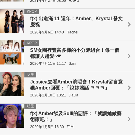
2021年4月27日 08:00
HARU
KPOP
f(x) 出道滿 11 週年！Amber、Krystal 發文
慶祝
2020年9月6日 14:40
Rachel
KPOP
SM女團裡豐富多樣的小分隊組合！每一個
都讓人超愛~❤
2020年7月11日 11:17
Sani
明星
Jessica去看Amber演唱會！Krystal留言竟
獲Amber回覆：「說妳壞話 ㅋㅋㅋ」
2020年2月10日 13:21
JiaJia
明星
f(x) Amber談及Sulli的惡評：「就讓她做藝
術家吧！」
2020年1月5日 16:30
ZJM