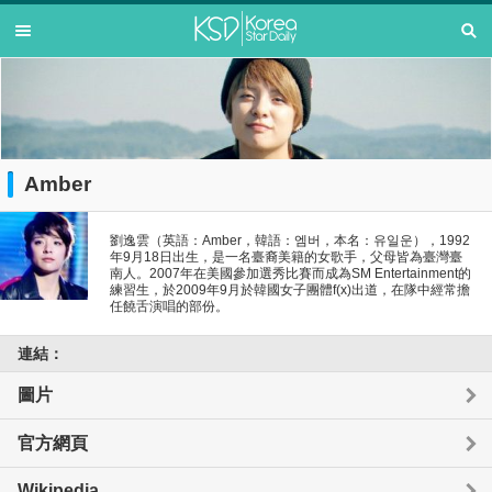
Amber
劉逸雲（英語：Amber，韓語：엠버，本名：유일운），1992
年9月18日出生，是一名臺裔美籍的女歌手，父母皆為臺灣臺
南人。2007年在美國參加選秀比賽而成為SM Entertainment的
練習生，於2009年9月於韓國女子團體f(x)出道，在隊中經常擔
任饒舌演唱的部份。
連結：
圖片
官方網頁
Wikipedia