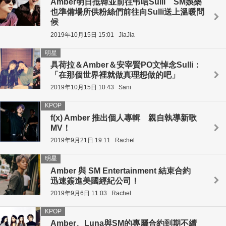
Amber明日抵韓並前往弔唁Sulli SM娛樂
也準備場所供粉絲們前往向Sulli送上溫暖問
候
2019年10月15日 15:01
JiaJia
明星
具荷拉＆Amber＆安宰賢PO文悼念Sulli：
「在那個世界裡就做真理想做的吧」
2019年10月15日 10:43
Sani
KPOP
f(x) Amber 推出個人專輯 親自執導新歌
MV！
2019年9月21日 19:11
Rachel
明星
Amber 與 SM Entertainment 結束合約
迅速簽進美國經紀公司！
2019年9月6日 11:03
Rachel
KPOP
Amber、Luna與SM的專屬合約到期不續