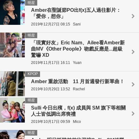
明星
Amber在聖誕節PO出f(x)五人過往影片：
「愛你，想你」
2019年12月27日 08:15
Sani
明星
「現實好友」Eric Nam、Ailee看Amber新
曲MV《Other People》吻戲反應是...超級
驚嚇 XD
2019年11月17日 16:11
Yuan
KPOP
Amber 重啟活動 11 月首週發行新單曲！
2019年10月29日 13:52
Rachel
明星
Sulli 今日出殯，f(x) 成員與 SM 旗下等相關
人士皆低調出席喪禮
2019年10月17日 09:59
Mico
明星