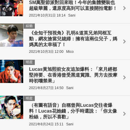
SM萬聖節派對回來啦！今年的集體變裝也
超級華麗，還原度高到可以直接開拍電影！
2021年10月31日 18:14
Sani
綜藝
《全知干預視角》孔明&道英兄弟同框互
動，網友搶當兒媳婦：擁有這兩位兒子，媽
媽真的太幸福了！
2021年10月3日 12:00
Mico
明星
Lucas黃旭熙前女友追加爆料：「來月經都
堅持要、在香港曾受黑道賞識、男方去按摩
時初嚐禁果」
2021年8月27日 14:50
Sani
明星
（有圖有語音）自稱曾與Lucas交往者爆
料！Lucas花她錢，分手時還說：「你太像
粉絲，所以不喜歡」
2021年8月24日 15:11
Sani