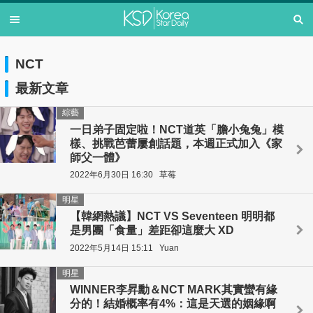
NCT
最新文章
綜藝
一日弟子固定啦！NCT道英「膽小兔兔」模
樣、挑戰芭蕾屢創話題，本週正式加入《家
師父一體》
2022年6月30日 16:30
草莓
明星
【韓網熱議】NCT VS Seventeen 明明都
是男團「食量」差距卻這麼大 XD
2022年5月14日 15:11
Yuan
明星
WINNER李昇勳＆NCT MARK其實蠻有緣
分的！結婚概率有4%：這是天選的姻緣啊