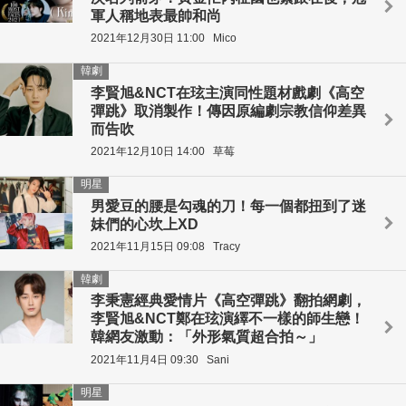
軍人稱地表最帥和尚
2021年12月30日 11:00
Mico
韓劇
李賢旭&NCT在玹主演同性題材戲劇《高空
彈跳》取消製作！傳因原編劇宗教信仰差異
而告吹
2021年12月10日 14:00
草莓
明星
男愛豆的腰是勾魂的刀！每一個都扭到了迷
妹們的心坎上XD
2021年11月15日 09:08
Tracy
韓劇
李秉憲經典愛情片《高空彈跳》翻拍網劇，
李賢旭&NCT鄭在玹演繹不一樣的師生戀！
韓網友激動：「外形氣質超合拍～」
2021年11月4日 09:30
Sani
明星