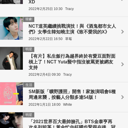
XD
2022年2月25日 10:30
Tracy
韓劇
NCT道英繼續挑戰演技！與《酒鬼都市女人
們》女學生韓知曉主演《致不愛我的X》
2022年2月22日 16:50
草莓
明星
【有片】私生飯行為越界終於有愛豆面對面
槓上了！NCT Yuta豎中指沒被罵更被網友
支持
2022年2月4日 09:30
Tracy
生活
SM新版「曠野護照」開售！家族演唱會6種
周邊來襲，按藝人分類多達54版！
2022年1月1日 18:00
White
明星
「2021世界百大最帥臉孔」BTS金泰亨再
次名列前茅！黃金忙內柾國也緊跟在後，冠