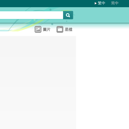
繁中
简中
圖片
星檔