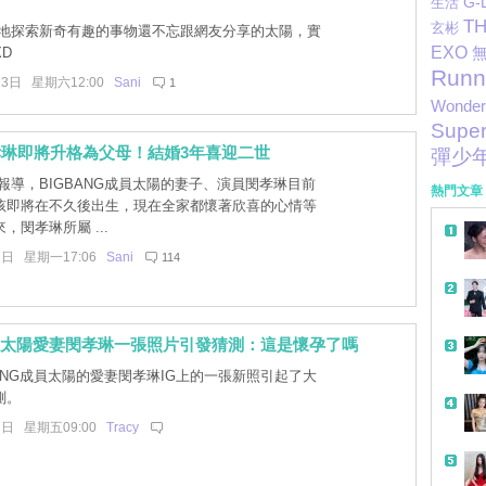
G-
生活
TH
玄彬
地探索新奇有趣的事物還不忘跟網友分享的太陽，實
EXO
D
Runn
23日 星期六12:00
Sani
1
Wonder 
Super
孝琳即將升格為父母！結婚3年喜迎二世
彈少
報導，BIGBANG成員太陽的妻子、演員閔孝琳目前
熱門文章
孩即將在不久後出生，現在全家都懷著欣喜的心情等
，閔孝琳所屬 ...
7日 星期一17:06
Sani
114
NG太陽愛妻閔孝琳一張照片引發猜測：這是懷孕了嗎
BANG成員太陽的愛妻閔孝琳IG上的一張新照引起了大
測。
7日 星期五09:00
Tracy