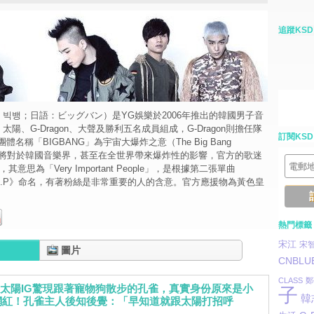
追蹤KSD
語：빅뱅；日語：ビッグバン）是YG娛樂於2006年推出的韓國男子音
、太陽、G-Dragon、大聲及勝利五名成員組成，G-Dragon則擔任隊
訂閱KSD
名稱「BIGBANG」為宇宙大爆炸之意（The Big Bang
味著將對於韓國音樂界，甚至在全世界帶來爆炸性的影響，官方的歌迷
，其意思為「Very Important People」，是根據第二張單曲
s V.I.P》命名，有著粉絲是非常重要的人的含意。官方應援物為黃色皇
熱門標籤
宋江
宋
圖片
CNBLU
CLASS
鄭
NG太陽IG驚現跟著寵物狗散步的孔雀，真實身份原來是小
子
韓
網紅！孔雀主人後知後覺：「早知道就跟太陽打招呼