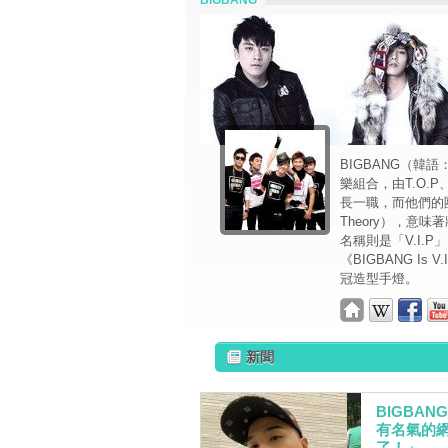
BIGBANG
BIGBANG（韓
樂組合，由T.O.P
長一職，而他們的團體
Theory），意
名稱則是「V.I.P」
《BIGBANG I
冠造型手燈。
新聞
BIGBA
有名氣的
了！」