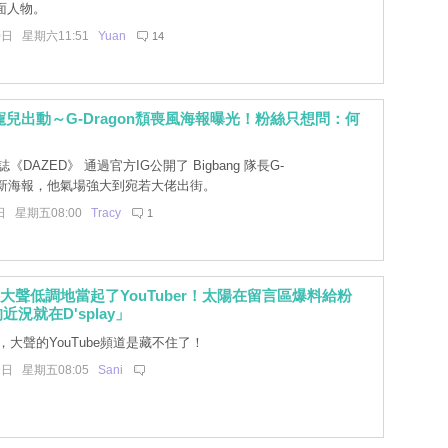
面人物。
0日 星期六11:51
Yuan
14
L寵兒出動～G-Dragon頹喪風海報曝光！粉絲只想問：何
《DAZED》 通過官方IG公開了 Bigbang 隊長G-
的最新海報，他氣場強大到宛若大佬出街。
日 星期五08:00
Tracy
1
NG大聲低調地當起了YouTuber！太陽在留言區爆料給粉
況就在D'splay」
大聲的YouTube頻道是藏不住了！
2日 星期五08:05
Sani