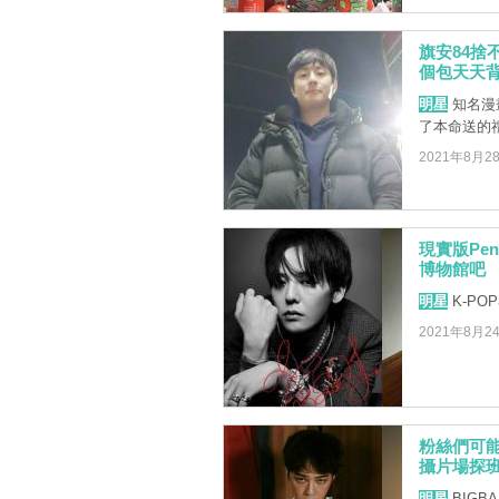
旗安84捨
個包天天背
明星
知名漫
了本命送的
2021年8月2
現實版Pen
博物館吧
明星
K-PO
2021年8月2
粉絲們可能
攝片場探
明星
BIGBA