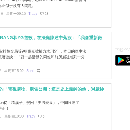
為止似乎沒有大問題。
6日 星期一09:15
Tracy
28
GBANG和YG道歉，在法庭陳述中落淚：「我會重新做
下載KSD
安排性交易等9項嫌疑被檢方求刑5年，昨日的軍事法
流著淚說：「對一起活動的同僚和前所屬社感到十分
日 星期五15:02
Sani
gon的「電視購物」廣告公開：這是史上最帥的他，34歲秒
agon從「糙漢子」變回「美男愛豆」，中間只隔了
差距！
日 星期四10:00
Tracy
5