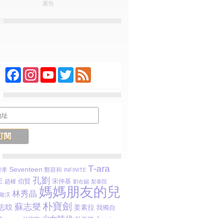
廣告
Facebook
Instagram
YouTube
Twitter
Feed
T-ara
Seventeen
智孝
鄭容和
INFINITE
孔劉
E
伯賢
趙權
宋仲基
劉在錫
梨泰院
媽媽朋友的兒
林秀晶
敬淏
朴寶劍
蘇志燮
志旼
姜素拉
我獨自