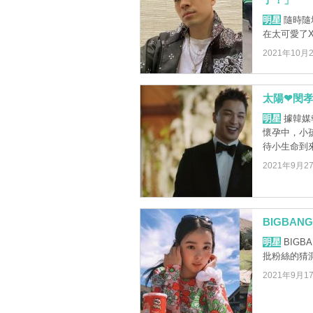
明星
隨時隨
在太可愛了X
2021年10月
太陽❤閔
明星
據韓媒
懷孕中，小
待小生命到來
2021年9月2
BIGBA
明星
BIG
批粉絲的猜
2021年9月1