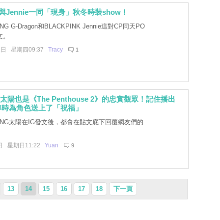
on與Jennie一同「現身」秋冬時裝show！
NG G-Dragon和BLACKPINK Jennie這對CP同天PO
文。
1日 星期四09:37
Tracy
1
G太陽也是《The Penthouse 2》的忠實觀眾！記住播出
準時為角色送上了「祝福」
BANG太陽在IG發文後，都會在貼文底下回覆網友們的
日 星期日11:22
Yuan
9
13
14
15
16
17
18
下一頁