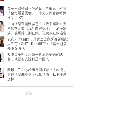
金宇彬眼神藏不住愛意！申敏兒一登台
「全程看著愛妻」，李光洙興奮歡呼到
被制止 XD
內向社恐還是沒誠意？《殺手媽咪》男
主鄭準元登《玩什麼好呢？》「消極冷
淡」被罵爆，劉在錫、孔曉振狂救場也
不動
以為YG很自由，其實連去廁所都要經紀
人許可！2NE1 Dara坦言：「當年超羨
慕少女時代」
IU親口認證：這輩子看過最離譜的謠
言，就是有人說我是中國人
閃爆！Tiffany婚後首同框老公卞約漢，
男神「緊牽護妻＋代拿禮物」私下甜度
超標
廣告