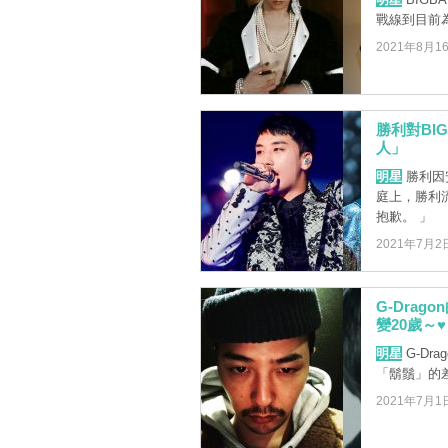
戰線到目前
2021年8月1
勝利對BI
人」
明星
勝利因
庭上，勝利
抱歉。 」
2021年7月2
G-Dra
變20歲～♥
明星
G-Dr
「鬍鬚」的
2021年7月1