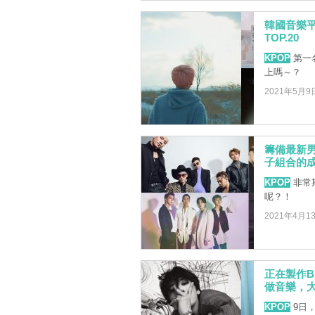
韓國音樂平
TOP.20
KPOP
第一
上嗎～？
2021年5月9
籌備最新
子組合的
KPOP
非常
呢？！
2021年4月1
正在製作B
做音樂，
KPOP
9日，