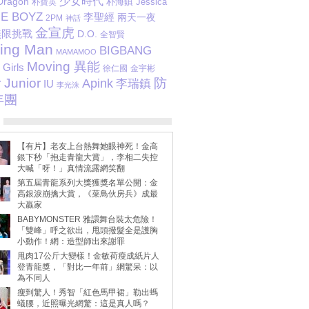
少女時代
Dragon
朴海鎮
Jessica
朴寶英
E BOYZ
李聖經
兩天一夜
2PM
神話
金宣虎
無限挑戰
D.O.
全智賢
ing Man
BIGBANG
MAMAMOO
Moving 異能
Girls
徐仁國
金宇彬
 Junior
防
Apink
李瑞鎮
IU
李光洙
年團
【有片】老友上台熱舞她眼神死！金高
銀下秒「抱走青龍大賞」，李相二失控
大喊「呀！」真情流露網笑翻
第五屆青龍系列大獎獲獎名單公開：金
高銀淚崩擒大賞，《菜鳥伙房兵》成最
大贏家
BABYMONSTER 雅譞舞台裝太危險！
「雙峰」呼之欲出，甩頭撥髮全是護胸
小動作！網：造型師出來謝罪
甩肉17公斤大變樣！金敏荷瘦成紙片人
登青龍獎，「對比一年前」網驚呆：以
為不同人
瘦到驚人！秀智「紅色馬甲裙」勒出螞
蟻腰，近照曝光網驚：這是真人嗎？