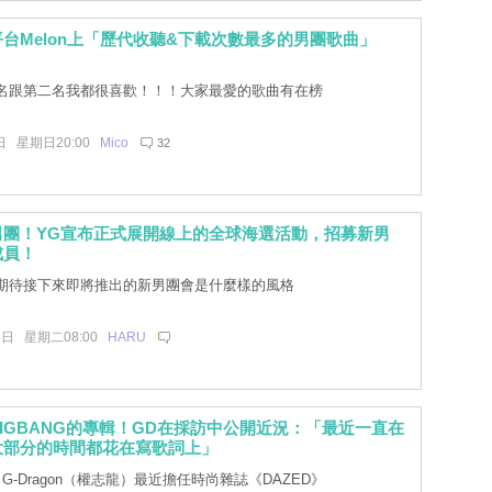
台Melon上「歷代收聽&下載次數最多的男團歌曲」
名跟第二名我都很喜歡！！！大家最愛的歌曲有在榜
日 星期日20:00
Mico
32
男團！YG宣布正式展開線上的全球海選活動，招募新男
成員！
期待接下來即將推出的新男團會是什麼樣的風格
3日 星期二08:00
HARU
IGBANG的專輯！GD在採訪中公開近況：「最近一直在
大部分的時間都花在寫歌詞上」
G-Dragon（權志龍）最近擔任時尚雜誌《DAZED》