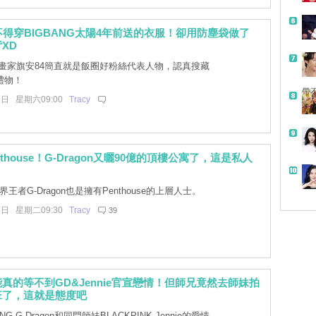
不得穿BIGBANG太陽4年前送的衣服！卻用防塵袋做了
XD
畫家旗安84簡直就是飯圈好粉絲代表人物，認真搜藏
禮物！
帶
8日 星期六09:00
Tracy
thouse！G-Dragon又曬90億的頂樓公寓了，這是私人
P界王者G-Dragon也是擁有Penthouse的上層人士。
4日 星期二09:30
Tracy
39
真的等不到GD&Jennie官宣戀情！但師兄竟然去師妹拍
班了，這就是態度吧
NG G-Dragon和同門師妹BLACKPINK Jennie的愛情