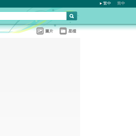
繁中
简中
圖片
星檔