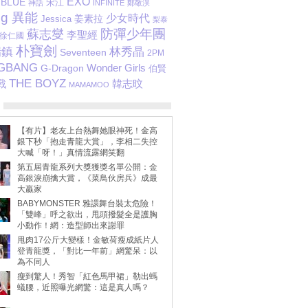
EXO
BLUE
宋江
神話
INFINITE
鄭敬淏
ng 異能
少女時代
姜素拉
Jessica
梨泰
防彈少年團
蘇志燮
李聖經
徐仁國
朴寶劍
瑞鎮
林秀晶
Seventeen
2PM
IGBANG
G-Dragon
Wonder Girls
伯賢
THE BOYZ
韓志旼
戰
MAMAMOO
【有片】老友上台熱舞她眼神死！金高
銀下秒「抱走青龍大賞」，李相二失控
大喊「呀！」真情流露網笑翻
第五屆青龍系列大獎獲獎名單公開：金
高銀淚崩擒大賞，《菜鳥伙房兵》成最
大贏家
BABYMONSTER 雅譞舞台裝太危險！
「雙峰」呼之欲出，甩頭撥髮全是護胸
小動作！網：造型師出來謝罪
甩肉17公斤大變樣！金敏荷瘦成紙片人
登青龍獎，「對比一年前」網驚呆：以
為不同人
瘦到驚人！秀智「紅色馬甲裙」勒出螞
蟻腰，近照曝光網驚：這是真人嗎？