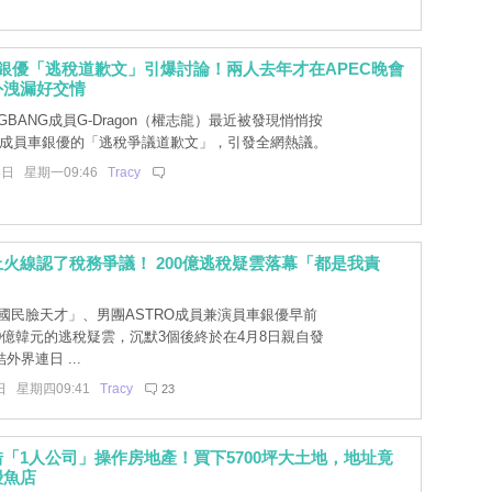
銀優「逃稅道歉文」引爆討論！兩人去年才在APEC晚會
外洩漏好交情
GBANG成員G-Dragon（權志龍）最近被發現悄悄按
RO成員車銀優的「逃稅爭議道歉文」，引發全網熱議。
3日 星期一09:46
Tracy
火線認了稅務爭議！ 200億逃稅疑雲落幕「都是我責
國民臉天才」、男團ASTRO成員兼演員車銀優早前
0億韓元的逃稅疑雲，沉默3個後終於在4月8日親自發
外界連日 ...
日 星期四09:41
Tracy
23
「1人公司」操作房地產！買下5700坪大土地，地址竟
鰻魚店