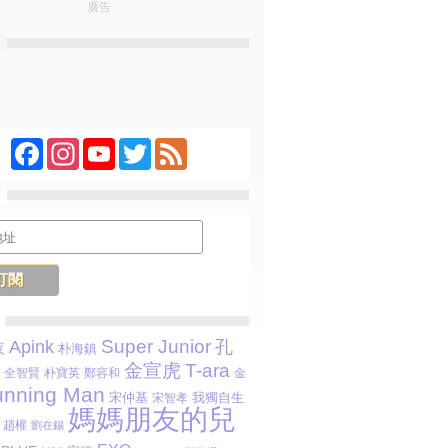
廣告
Facebook
Instagram
YouTube
Twitter
Feed
Super Junior
Apink
孔
夜
朴海鎮
金宣虎
T-ara
全智賢
朴寶英
鄭容和
金
nning Man
我獨自生
宋仲基
宋智孝
媽媽朋友的兒
趙權
劉在錫