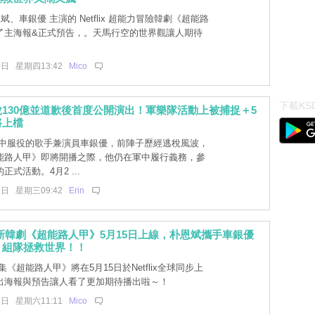
斌、車銀優 主演的 Netflix 超能力冒險韓劇《超能路
了主海報&正式預告，。天馬行空的世界觀讓人期待
0日 星期四13:42
Mico
下載KSD
130億並道歉後首度公開演出！軍樂隊活動上被捕捉＋5
將上檔
中服役的歌手兼演員車銀優，前陣子歷經逃稅風波，
能路人甲》即將開播之際，他仍在軍中履行義務，參
式活動。4月2 ...
9日 星期三09:42
Erin
ix 全新韓劇《超能路人甲》5月15日上線，朴恩斌攜手車銀優
」組隊拯救世界！！
《超能路人甲》將在5月15日於Netflix全球同步上
出海報與預告讓人看了更加期待播出啦～！
8日 星期六11:11
Mico