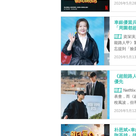
2026年5月2
車銀優當
「周圍都
韓劇
資深演員
能路人甲》
忘提到「臉蛋天
2026年5月1
《超能路
優先
韓劇
Netf
表會，而《
稅風波，但導演
2026年5月1
朴恩斌×
咖英雄」