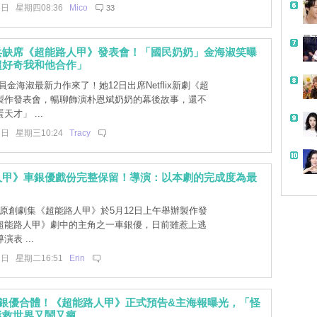
8日 星期四08:36
Mico
33
帶
兵缺席《超能路人甲》發表會！「國民奶奶」金海淑笑曝
超好奇我和他合作」
金海淑最新力作來了！她12日出席Netflix新劇《超
製作發表會，暢聊飾演朴恩斌奶奶的幕後故事，還不
才」 ...
3日 星期三10:24
Tracy
人甲》車銀優戲份完整保留！導演：以本劇的完成度為最
tlix原創劇集《超能路人甲》於5月12日上午舉辦製作發
超能路人甲》劇中的主角之一車銀優，日前雖惹上逃
表 ...
2日 星期二16:51
Erin
車銀優合體！《超能路人甲》正式預告&主海報曝光，「怪
拯救世界又鬧又瘋