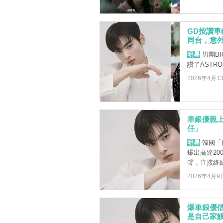
GD按讚車
同台，意
明星
男團BI
讚了AST
2026年4月1
車銀優親上
任」
明星
韓國「
爆出高達20
聲，直接終結
2026年4月9
爆車銀優借
是自己家