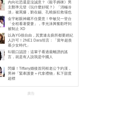
內向社恐還是沒誠意？《殺手媽咪》男
主鄭準元登《玩什麼好呢？》「消極冷
淡」被罵爆，劉在錫、孔曉振狂救場也
不動
金宇彬眼神藏不住愛意！申敏兒一登台
「全程看著愛妻」，李光洙興奮歡呼到
被制止 XD
以為YG很自由，其實連去廁所都要經紀
人許可！2NE1 Dara坦言：「當年超羨
慕少女時代」
IU親口認證：這輩子看過最離譜的謠
言，就是有人說我是中國人
閃爆！Tiffany婚後首同框老公卞約漢，
男神「緊牽護妻＋代拿禮物」私下甜度
超標
廣告