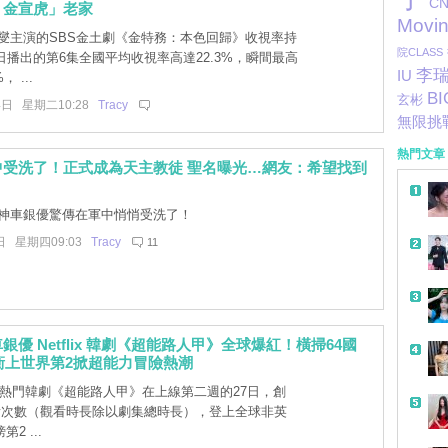
CN
、金宣虎」老家
Movi
燮主演的SBS金土劇《金特務：本色回歸》收視率持
院CLASS
日播出的第6集全國平均收視率高達22.3%，瞬間最高
李
IU
， ...
B
玄彬
4日 星期二10:28
Tracy
無限挑
熱門文章
中受洗了！正式成為天主教徒 聖名曝光…網友：希望找到
神車銀優驚傳在軍中悄悄受洗了！
日 星期四09:03
Tracy
11
銀優 Netflix 韓劇《超能路人甲》全球爆紅！橫掃64國
、衝上世界第2掀超能力冒險熱潮
lix 熱門韓劇《超能路人甲》在上線第二週的27日，創
觀看次數（觀看時長除以劇集總時長），登上全球非英
2 ...