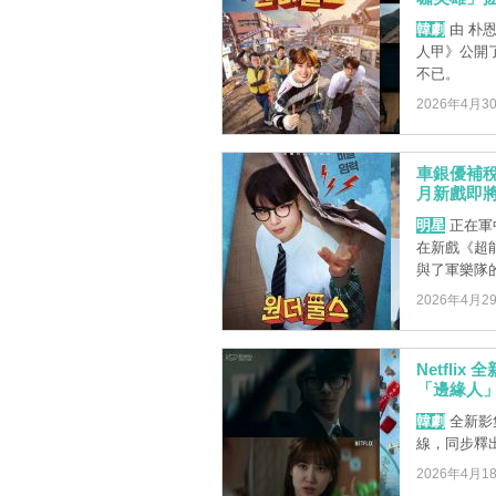
韓劇
由 朴恩
人甲》公開
不已。
2026年4月3
車銀優補稅
月新戲即
明星
正在軍
在新戲《超
與了軍樂隊的正
2026年4月2
Netfl
「邊緣人
韓劇
全新影集
線，同步釋
2026年4月1