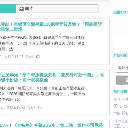
圖片
追蹤KSD
完結！車銀優全額補繳130億韓元後反悔？「壓線提訴
稅務第二戰場
銀優今年初被爆出涉嫌利用母親成立的空殼公司進行
稅爭議），已於 4 月全額補繳了約 130 億韓元稅金
。然 ...
訂閱KSD
日 星期日16:23
Sani
中近況曝光！穿白韓服挺拔亮相「驚見身材壯一圈」，同
秒變小粉絲：高一就喜歡他
到久違的「臉蛋天才」車銀優！目前正在軍樂隊服役
熱門標籤
加「2026 國防部軍樂大隊定期演奏會」，一同演出
兩天一
申秀雅（音 ...
劉
D.O.
4日 星期五17:22
Sani
Ru
宇彬
活
李光洙
2.3%！《金特務》空降SBS史上第二強，製作公司竟是
子