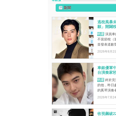
車銀優
新聞
逃稅風暴未
願」開闢
明星
演員車
不當節稅（逃
並發表道歉聲明
2026年8月2
車銀優軍
台演奏家
明星
終於見
的他，昨日參
的奚琴演奏者
2026年7月2
收視飆破2