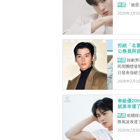
明星
「臉蛋
2026年3月9
拒絕「名譽
公務員與
明星
韓劇男
民間團體發
日發表強硬立
2026年2月1
車銀優20
就算幸運
明星
前國稅
務風波表達
2026年2月8