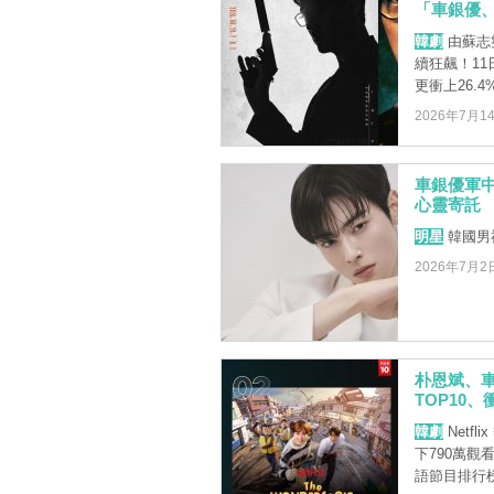
「車銀優
韓劇
由蘇志
續狂飆！11
更衝上26.4%
2026年7月1
車銀優軍
心靈寄託
明星
韓國男
2026年7月2
朴恩斌、車
TOP10
韓劇
Netf
下790萬
語節目排行榜第