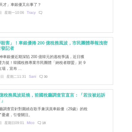
天才」車銀優又出事了？
日 星期一10:06
Tracy
殺害」！車銀優捲 200 億稅務風波，市民團體舉報洩密
首發記者
神車銀優近期深陷 200 億韓元的逃稅爭議，近日獲
聲力挺！韓國稅務專業市民團體「納稅者聯盟」於 9
場，宣布 ...
0日 星期二11:31
Sani
30
0億稅務風波延燒，前國稅廳調查官直言：「若沒被起訴
了」
廳調查官針對圍繞在歌手兼演員車銀優（29歲）的稅
了憂慮，引發關注。
日 星期日09:01
Mico
18