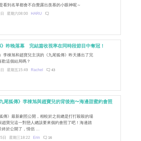
是看到名單都會不自覺露出羨慕的小眼神呢～
5日 星期六08:00
HARU
傳》昨晚落幕 完結篇收視率在同時段節目中奪冠！
）李棟旭和趙寶兒主演的《九尾狐傳》昨天播出了完
喜歡這個結局嗎？
4日 星期五15:49
Rachel
43
《九尾狐傳》李棟旭與趙寶兒的背後抱〜海邊甜蜜約會照
狐傳》最新劇照公開，相較於之前總是打打殺殺的場
與趙寶兒這一對戀人總該要來個約會照了吧！海邊踏
終於公開了，情侶 ...
25日 星期三18:22
Erin
16