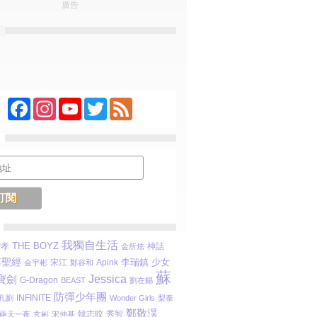
廣告
Facebook
Instagram
YouTube
Twitter
Feed
我獨自生活
THE BOYZ
智孝
金所炫
神話
李聖經
李瑞鎮
少女
宋江
Apink
金宇彬
鄭容和
蘇
Jessica
寶劍
G-Dragon
BEAST
劉在錫
防彈少年團
INFINITE
孔劉
Wonder Girls
梨泰
鄭敬淏
秀智
兩天一夜
玄彬
宋仲基
韓志旼