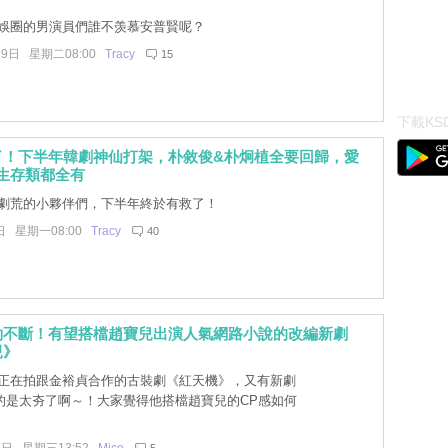
娛圈的男演員們誰不羡慕安普賢呢？
19日 星期二08:00
Tracy
15
下載KSD
了！下半年韓劇神仙打架，朴敘俊&朴炯植全要回歸，愛
生存類都全有
劇荒的小夥伴們，下半年終於有救了！
日 星期一08:00
Tracy
40
約不斷！有望搭檔趙寶兒出演人氣網路小說的改編新劇
親》
正在拍跟金裕貞合作的古裝劇《紅天機》，又有新劇
的是太夯了啊～！大家覺得他搭檔趙寶兒的CP感如何