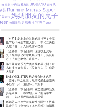
BIGBANG
IU
ing 異能
林秀晶
朴海鎮
趙權
Running Man
Super
敏英
D.O.
媽媽朋友的兒子
r
姜素拉
teen
金宣虎
T-ara
尹恩惠
無限挑戰
【有片】老友上台熱舞她眼神死！金高
銀下秒「抱走青龍大賞」，李相二失控
大喊「呀！」真情流露網笑翻
《金特務：本色回歸》徐貹旼近況曝
光！爆紅後仍在章魚燒店打工，店長驚
呼：「妳怎麼會在這裡？」
第五屆青龍系列大獎獲獎名單公開：金
高銀淚崩擒大賞，《菜鳥伙房兵》成最
大贏家
BABYMONSTER 雅譞舞台裝太危險！
「雙峰」呼之欲出，甩頭撥髮全是護胸
小動作！網：造型師出來謝罪
《金特務：本色回歸》蘇志燮難得談愛
妻趙銀政！「希望她以自己的名字生
活」一句話展現滿滿尊重與愛
孫娜恩未出席尹普美婚禮引關注！親曝
當時正值《金特務：本色回歸》拍攝尾