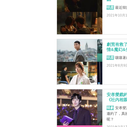
明星
最近韓
2021年10月
劇荒有救
情&魔幻&
明星
嚷嚷著
2021年8月9
安孝燮戲
《社內相
韓劇
安孝燮
邀約了，真
呢？