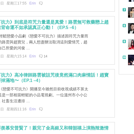
0日 星期三17:55
Erin
可抗力》到底是符咒力量還是真愛！路雲無可救藥戀上趙
背命運不如承認真正心動！（EP.5 –6）
] 輕鬆戀愛小品劇《戀愛不可抗力》描述因符咒力量而
的路雲與趙寶兒，兩人想盡辦法取消這則愛情咒，趙
己所愛的河俊 ...
6日 星期六15:14
Erin
14
可抗力》高冷律師路雲被詛咒後竟然滿口肉麻情話！趙寶
滿地〜（EP.1 –4）
] 《戀愛不可抗力》開播至今雖然目前收視成績不算太
這是一部相當輕鬆的小品電視劇。一位溫州市小小公
社畜生活遭排 ...
4日 星期四11:16
Erin
要羨慕安普賢了！親完了金高銀又和韓韶禧上演熱辣激情