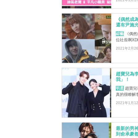
2021年3月1
《偶然成
還有尹施
綜藝
《偶然
位社長啊XD
2021年2月2
趙寶兒為
我」！
明星
趙寶兒
真的很瞭解
2021年1月1
最新的男
到俞承豪