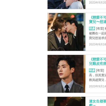
2023年9月2
《戀愛不
寶兒〜想違
韓劇
[有雷
被圈在一起
寶兒想追求自
2023年9月1
《戀愛不
兒雞皮疙瘩掉
韓劇
[有雷
高，但其實
務員趙寶兒，
2023年9月1
連女生都
戲～