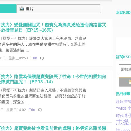
圖片
追蹤KSD
可抗力》戀愛無關詛咒！趙寶兒為擒真兇險送命讓路雲哭
撥雲見日（EP.15 –16完）
] 《戀愛不可抗力》終於為大家送上完美結局。趙寶兒
命運多舛的戀人，總在準備要甜蜜相愛時，又遇上差
。路雲遇刺後 ...
訂閱KSD
18日 星期三09:53
Erin
可抗力》路雲為保護趙寶兒險丟了性命！今世的相愛如何
滅門詛咒！（EP.13 –14）
] 《戀愛不可抗力》劇情已進入尾聲，不過趙寶兒與路
熱門標籤
情仍因為前世的詛咒而無法甜蜜，趙寶兒也記起了前
畫面，深愛的 ...
鐘鉉
宋
TWICE
8日 星期日14:02
Erin
朴
時代
志燮
可抗力》趙寶兒終於也看見前世的虐戀！路雲迎來甜美戀
院CLASS