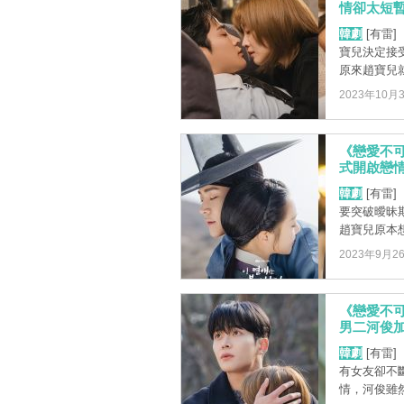
情卻太短暫
韓劇
[有雷
寶兒決定接
原來趙寶兒就
2023年10月
《戀愛不
式開啟戀情
韓劇
[有雷
要突破曖昧
趙寶兒原本想
2023年9月2
《戀愛不
男二河俊加
韓劇
[有雷
有女友卻不
情，河俊雖然