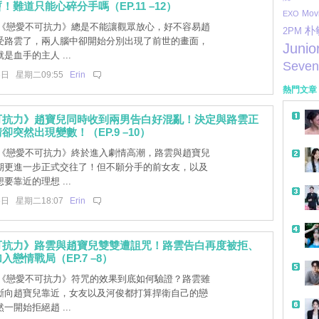
！難道只能心碎分手嗎（EP.11 –12）
Mov
EXO
] 《戀愛不可抗力》總是不能讓觀眾放心，好不容易趙
朴
2PM
受路雲了，兩人腦中卻開始分別出現了前世的畫面，
Junio
是血手的主人 ...
Seven
3日 星期二09:55
Erin
熱門文章
可抗力》趙寶兒同時收到兩男告白好混亂！決定與路雲正
卻突然出現變數！（EP.9 –10）
] 《戀愛不可抗力》終於進入劇情高潮，路雲與趙寶兒
期更進一步正式交往了！但不願分手的前女友，以及
要靠近的理想 ...
6日 星期二18:07
Erin
可抗力》路雲與趙寶兒雙雙遭詛咒！路雲告白再度被拒、
入戀情戰局（EP.7 –8）
] 《戀愛不可抗力》符咒的效果到底如何驗證？路雲雖
斷向趙寶兒靠近，女友以及河俊都打算捍衛自己的戀
一開始拒絕趙 ...