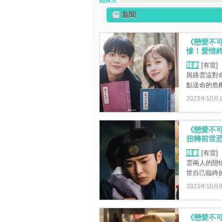
趙寶兒
新聞
《戀愛不
慘！愛情終於
韓劇
[有雷
與路雲這對
點送命的危機
2023年10月
《戀愛不
扭轉前世恐怖
韓劇
[有雷
雲兩人的戀
世自己臨終的
2023年10月
《戀愛不