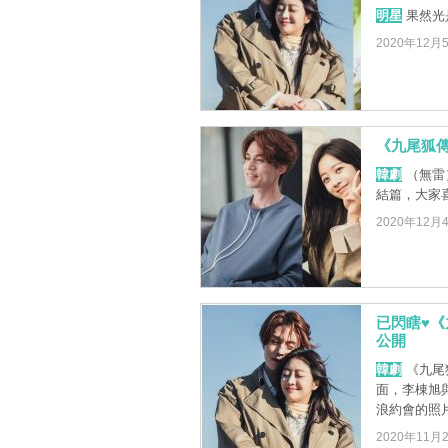
明星
果然光
2020年12月
《九尾狐
韓劇
（無雷
結篇，大家
2020年12月
已閃瞎♥
公開
韓劇
《九尾
面，李棟旭
浪約會的照片
2020年11月