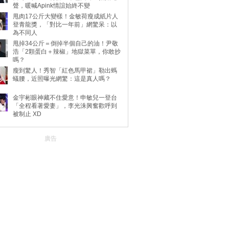
聲，暖喊Apink情誼始終不變
甩肉17公斤大變樣！金敏荷瘦成紙片人
登青龍獎，「對比一年前」網驚呆：以
為不同人
甩掉34公斤＝倒掉半個自己的油！尹敬
浩「2顆蛋白＋辣椒」地獄菜單，你敢抄
嗎？
瘦到驚人！秀智「紅色馬甲裙」勒出螞
蟻腰，近照曝光網驚：這是真人嗎？
金宇彬眼神藏不住愛意！申敏兒一登台
「全程看著愛妻」，李光洙興奮歡呼到
被制止 XD
廣告