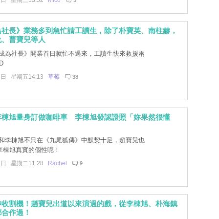
7日 星期三13:52
Mico
5
為社長》業務多到急忙請工讀生，除了朴寶英、南柱赫，
允、曹寶兒等人
成為社長》開業首日就忙不過來，工讀生快來救援兩
D
6日 星期五14:13
草莓
38
李棟旭量身訂做咖啡車 李棟旭發認證照「妳果然很懂
和李棟旭不只在《九尾狐傳》中默契十足，趙寶兒也
李棟旭真實的個性呢！
2日 星期二11:28
Rachel
9
神收割機！趙寶兒出道以來演過的戲，從李棟旭、朴海鎮
都合作過！