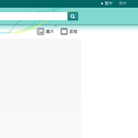
繁中
简中
圖片
星檔