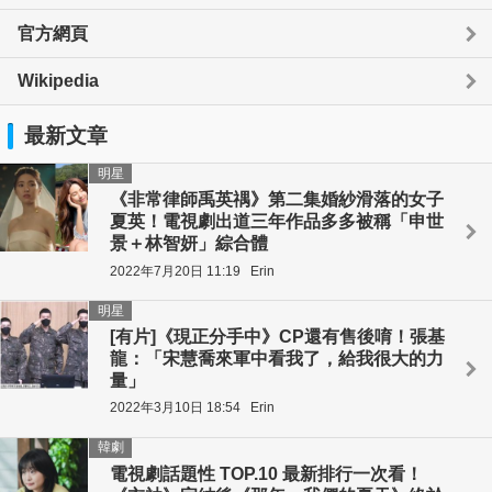
官方網頁
Wikipedia
最新文章
明星
《非常律師禹英禑》第二集婚紗滑落的女子
夏英！電視劇出道三年作品多多被稱「申世
景＋林智妍」綜合體
2022年7月20日 11:19
Erin
明星
[有片]《現正分手中》CP還有售後唷！張基
龍：「宋慧喬來軍中看我了，給我很大的力
量」
2022年3月10日 18:54
Erin
韓劇
電視劇話題性 TOP.10 最新排行一次看！