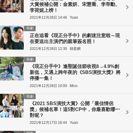
大賞候補公開：金素妍、宋慧喬、李帝勳、
李荷妮上榜！
2021年12月28日 14:46
Yuan
韓劇
正在追看《現正分手中》的劇迷注意啦～現
在要送出主演們的親筆簽名照！
2021年12月28日 12:30
韓星網
韓劇
《現正分手中》逢聖誕佳節收視8→4.9%創
新低，又遇上跨年夜的《SBS演技大獎》將
停播一集！
2021年12月28日 10:00
Mico
韓劇
《2021 SBS演技大賞》公開「最佳情侶
獎」候補名單！這5對CP中，你最喜歡哪一
對呢？
2021年12月17日 16:44
Yuan