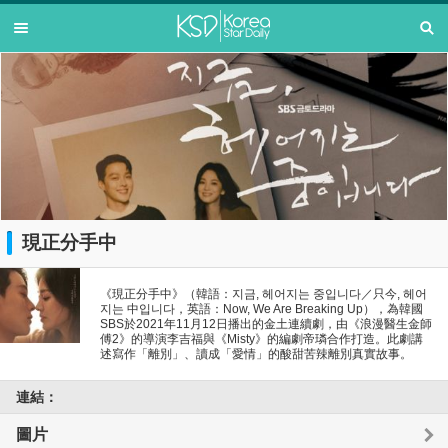
現正分手中
《現正分手中》（韓語：지금, 헤어지는 중입니다／只今, 헤어
지는 中입니다，英語：Now, We Are Breaking Up），為韓國
SBS於2021年11月12日播出的金土連續劇，由《浪漫醫生金師
傅2》的導演李吉福與《Misty》的編劇帝璘合作打造。此劇講
述寫作「離別」、讀成「愛情」的酸甜苦辣離別真實故事。
連結：
圖片