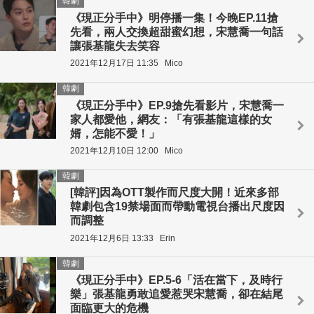
韓劇
《現正分手中》明停播一集！今晚EP.11搶
先看，兩人交換超甜蜜幻想，宋慧喬一句話
讓張基龍失去笑容
2021年12月17日 11:35
Mico
韓劇
《現正分手中》EP.9搶先看影片，宋慧喬一
家人都愛他，網友：「有張基龍這樣的女
婿，怎能不愛！」
2021年12月10日 12:00
Mico
韓劇
[韓評]因為OTT製作而尺度大開！近來多部
韓劇包含19禁場面而帶動電視台播出尺度因
而調整
2021年12月6日 13:33
Erin
韓劇
《現正分手中》EP.5-6「活在當下，及時行
樂」張基龍勇敢追愛惹哭宋慧喬，卻在結尾
面臨更大的危機