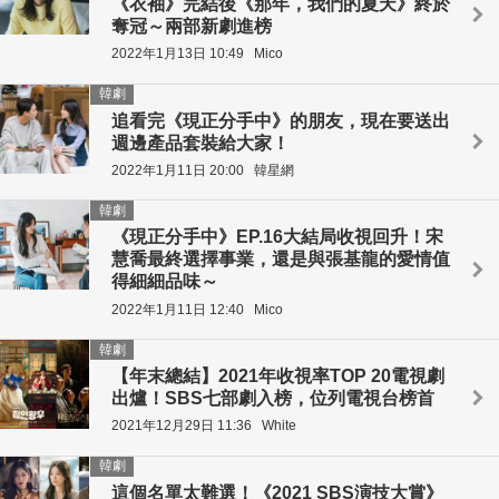
《衣袖》完結後《那年，我們的夏天》終於
奪冠～兩部新劇進榜
2022年1月13日 10:49
Mico
韓劇
追看完《現正分手中》的朋友，現在要送出
週邊產品套裝給大家！
2022年1月11日 20:00
韓星網
韓劇
《現正分手中》EP.16大結局收視回升！宋
慧喬最終選擇事業，還是與張基龍的愛情值
得細細品味～
2022年1月11日 12:40
Mico
韓劇
【年末總結】2021年收視率TOP 20電視劇
出爐！SBS七部劇入榜，位列電視台榜首
2021年12月29日 11:36
White
韓劇
這個名單太難選！《2021 SBS演技大賞》