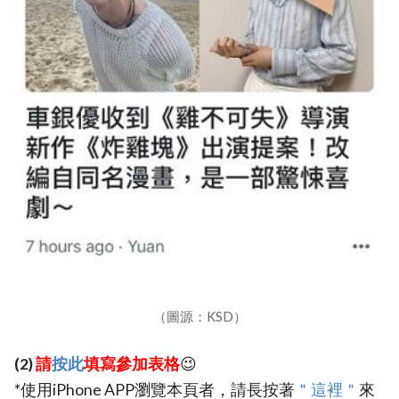
（圖源：KSD）
(2)
請
按此
填寫參加表格
😉
*使用iPhone APP瀏覽本頁者，請長按著
＂這裡＂
來