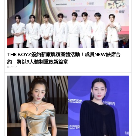
THE BOYZ簽約新廠牌續團體活動！成員NEW缺席合
約 將以9人體制重啟新篇章
KPOP