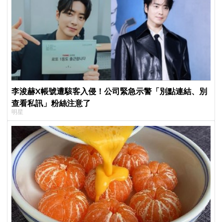
李浚赫X帳號遭駭客入侵！公司緊急示警「別點連結、別
查看私訊」粉絲注意了
明星