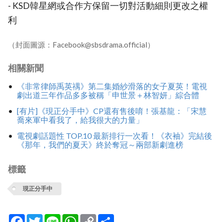
- KSD韓星網或合作方保留一切對活動細則更改之權
利
（封面圖源：Facebook@sbsdrama.official）
相關新聞
《非常律師禹英禑》第二集婚紗滑落的女子夏英！電視
劇出道三年作品多多被稱「申世景＋林智妍」綜合體
[有片]《現正分手中》CP還有售後唷！張基龍：「宋慧
喬來軍中看我了，給我很大的力量」
電視劇話題性 TOP.10 最新排行一次看！《衣袖》完結後
《那年，我們的夏天》終於奪冠～兩部新劇進榜
標籤
現正分手中
Facebook
Twitter
Line
WhatsApp
Copy
分