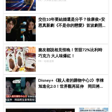
交往10年要結婚還是分手？徐康俊×安
恩真新劇《不是你的戀愛》首波劇照
曝光，9月12日首播引期待
脆友都說相見恨晚！苦甜72%比利時
巧克力 大人味爆紅！
PR・哈根達斯
Disney+《殺人者的購物中心2》李棟
旭進化2.0！世界觀再延伸 岡田將生
登場竟殺了「他」