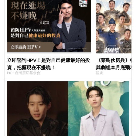
立即諮詢HPV！是對自己健康最好的投
《菜鳥伙房兵》收
資，把握現在不嫌晚！
與劇組本月底飛泰
PR・台灣癌症基金會
韓劇
行，慶祝亮眼成績