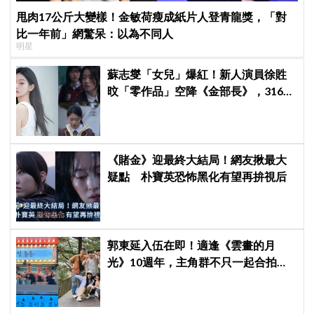
甩肉17公斤大變樣！金敏荷瘦成紙片人登青龍獎，「對
比一年前」網驚呆：以為不同人
明星
蘇志燮「女兒」爆紅！新人演員徐貹
旼「零作品」空降《金部長》，316萬
舊片被挖出網驚呆：星味藏不住！
《賭金》迎最終大結局！網友揪最大
疑點 朴寶英恐怖黑化有望再拚視后
郭東延入伍在即！適逢《雲畫的月
光》10週年，主角群不只一起合拍畫
報，還錄製特別節目