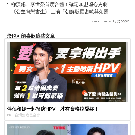
柳演錫、李世榮首度合體！確定加盟虐心史劇
《公主貪戀書生》 上演「朝鮮版羅密歐與茱麗
葉」
Recommended by
您也可能喜歡這些文章
伴侶和妳一起預防HPV，才有資格說愛妳！
PR・台灣癌症基金會