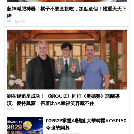
超神減肥神器！橘子不要直接吃，加點這個！體重天天下
降
PR・新素簡
劉在錫追星成功！《劉QUIZ》同框《奧德賽》諾蘭導
演、麥特戴蒙 害羞比YA幸福笑容藏不住
綜藝
009829掌握AI關鍵 大華韓國KOSPI 50
今強勢開募
PR・大華銀全能行銷方案