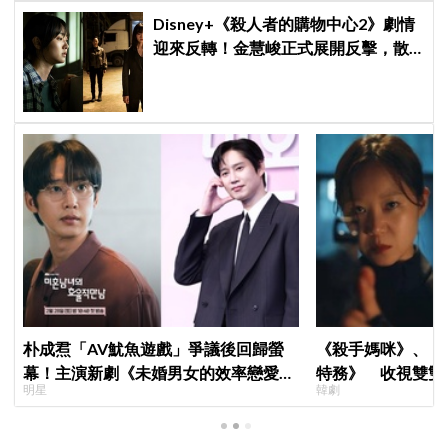
Disney+《殺人者的購物中心2》劇情
迎來反轉！金慧峻正式展開反擊，散
發「叔叔李棟旭」般強大氣場
朴成焄「AV魷魚遊戲」爭議後回歸螢
《殺手媽咪》、《
幕！主演新劇《未婚男女的效率戀愛》
特務》 收視雙雙
明星
韓劇
首度談復出心情：比以往更謹慎
高！