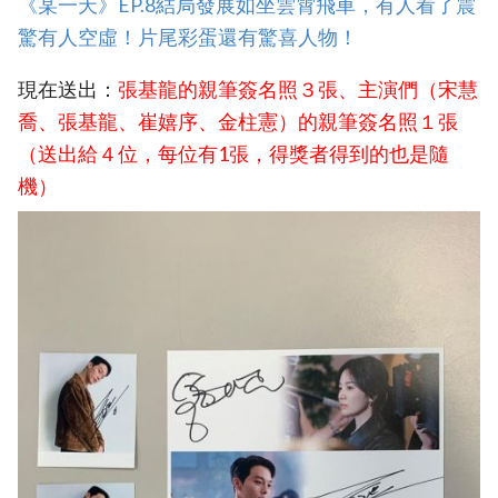
《某一天》EP.8結局發展如坐雲霄飛車，有人看了震
驚有人空虛！片尾彩蛋還有驚喜人物！
現在送出：
張基龍的親筆簽名照３張、主演們（宋慧
喬、張基龍、崔嬉序、金柱憲）的親筆簽名照１張
（送出給４位，每位有1張，得獎者得到的也是隨
機）