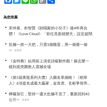
Link
享
為您推薦
宋仲基、朴智賢《財閥家的小兒子》後4年再合
體！《Love Cloud》「前任見面就變天」設定超鬧
肚腩一抓一大把，只需1個雞蛋，用一個瘦一個
PR・新素簡
《金特務》結局前上演史詩級動作戲！蘇志燮一
鏡到底突圍救人震撼全場
《第5屆青龍系列大獎》入圍名單揭曉！《稻草
人》6項提名成最大贏家，金宣虎、玄彬爭視帝，
高胤禎、金高銀角逐視后！
檸檬加它，堅持一週大肚腩不見了，重新回到45
公斤
PR・新素簡