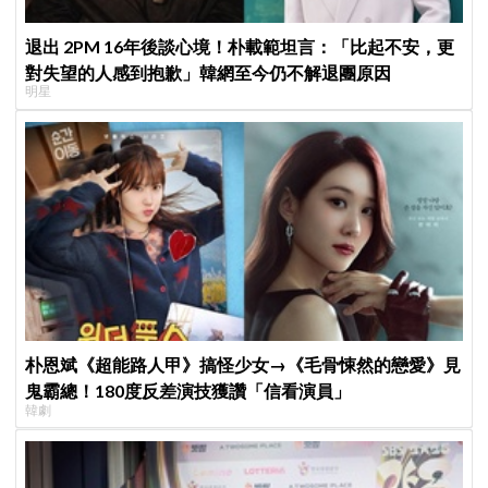
退出 2PM 16年後談心境！朴載範坦言：「比起不安，更
對失望的人感到抱歉」韓網至今仍不解退團原因
明星
朴恩斌《超能路人甲》搞怪少女→《毛骨悚然的戀愛》見
鬼霸總！180度反差演技獲讚「信看演員」
韓劇