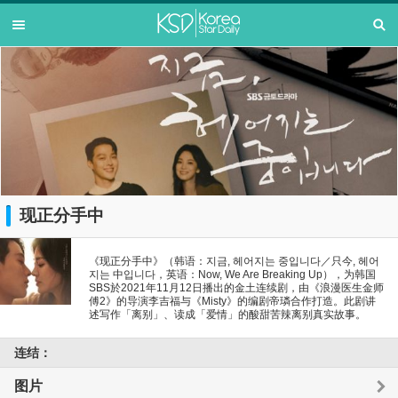
现正分手中
《现正分手中》（韩语：지금, 헤어지는 중입니다／只今, 헤어
지는 中입니다，英语：Now, We Are Breaking Up），为韩国
SBS於2021年11月12日播出的金土连续剧，由《浪漫医生金师
傅2》的导演李吉福与《Misty》的编剧帝璘合作打造。此剧讲
述写作「离别」、读成「爱情」的酸甜苦辣离别真实故事。
连结：
图片