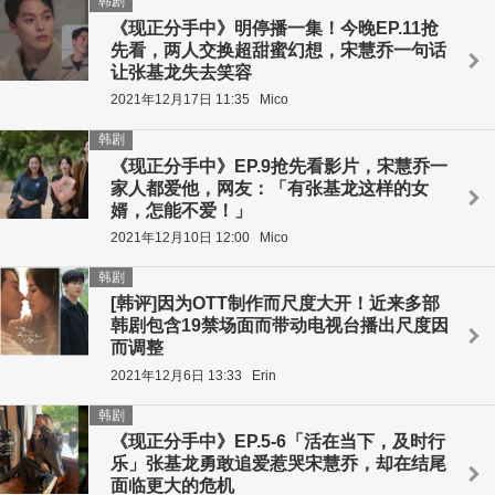
韩剧
《现正分手中》明停播一集！今晚EP.11抢
先看，两人交换超甜蜜幻想，宋慧乔一句话
让张基龙失去笑容
2021年12月17日 11:35
Mico
韩剧
《现正分手中》EP.9抢先看影片，宋慧乔一
家人都爱他，网友：「有张基龙这样的女
婿，怎能不爱！」
2021年12月10日 12:00
Mico
韩剧
[韩评]因为OTT制作而尺度大开！近来多部
韩剧包含19禁场面而带动电视台播出尺度因
而调整
2021年12月6日 13:33
Erin
韩剧
《现正分手中》EP.5-6「活在当下，及时行
乐」张基龙勇敢追爱惹哭宋慧乔，却在结尾
面临更大的危机