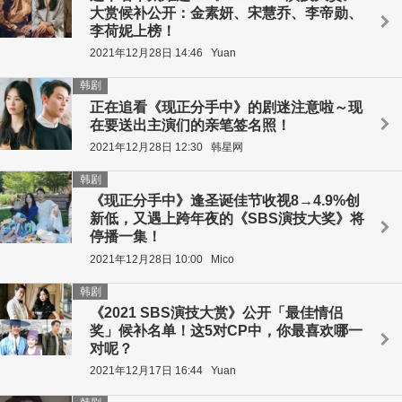
大赏候补公开：金素妍、宋慧乔、李帝勋、
李荷妮上榜！
2021年12月28日 14:46
Yuan
韩剧
正在追看《现正分手中》的剧迷注意啦～现
在要送出主演们的亲笔签名照！
2021年12月28日 12:30
韩星网
韩剧
《现正分手中》逢圣诞佳节收视8→4.9%创
新低，又遇上跨年夜的《SBS演技大奖》将
停播一集！
2021年12月28日 10:00
Mico
韩剧
《2021 SBS演技大赏》公开「最佳情侣
奖」候补名单！这5对CP中，你最喜欢哪一
对呢？
2021年12月17日 16:44
Yuan