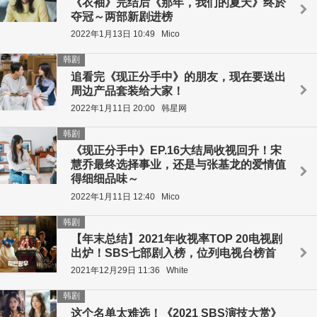
《衣袖》完结后《那年，我们的夏天》终於
夺冠～两部新剧进榜
2022年1月13日 10:49
Mico
韩剧
追看完《现正分手中》的朋友，现在要送出
周边产品套装给大家！
2022年1月11日 20:00
韩星网
韩剧
《现正分手中》EP.16大结局收视回升！宋
慧乔最终选择事业，还是与张基龙的爱情值
得细细品味～
2022年1月11日 12:40
Mico
韩剧
【年末总结】2021年收视率TOP 20电视剧
出炉！SBS七部剧入榜，位列电视台榜首
2021年12月29日 11:36
White
韩剧
这个名单太难选！《2021 SBS演技大赏》