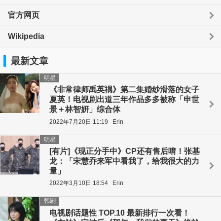
官方网页
Wikipedia
最新文章
明星
《非常律师禹英禑》第二集婚纱滑落的女子
夏英！电视剧出道三年作品多多被称「申世
景＋林智妍」综合体
2022年7月20日 11:19
Erin
明星
[有片]《现正分手中》CP还有售后唷！张基
龙：「宋慧乔来军中看我了，给我很大的力
量」
2022年3月10日 18:54
Erin
韩剧
电视剧话题性 TOP.10 最新排行一次看！