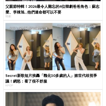
父親節特輯！2026最令人難忘的4位韓劇爸爸角色：蘇志
燮、李棟旭...他們連命都可以不要
韓劇
Secret新歌短片挨轟「醜化50多歲的人」掀世代歧視爭
議！網怒：看了很不舒服
KPOP