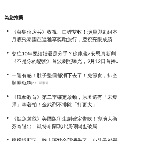
為您推薦
《菜鳥伙房兵》收視、口碑雙收！演員與劇組本
月底飛泰國芭達雅享獎勵旅行，慶祝亮眼成績
交往10年要結婚還是分手？徐康俊×安恩真新劇
《不是你的戀愛》首波劇照曝光，9月12日首播引
期待
一週有感！肚子整個都消下去了！免節食，排空
順暢就夠
PR・新素簡
《鐵拳教育》第二季確定啟動，原著還有「未爆
彈」等著拍！金武烈不排除「打更大」
《魷魚遊戲》美國版衍生劇確定告吹！導演大衛
芬奇退出、凱特布蘭琪出演傳聞也破局
檸檬搭配它，臉上斑點全部消失了，小肚子都變