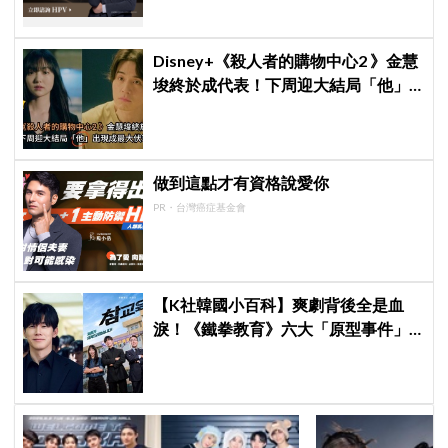
Disney+《殺人者的購物中心2 》金慧
埈終於成代表！下周迎大結局「他」
出現成最大伏筆
做到這點才有資格說愛你
PR・台灣癌症基金會
【K社韓國小百科】爽劇背後全是血
淚！《鐵拳教育》六大「原型事件」
起底，現實結局比劇本更殘忍！