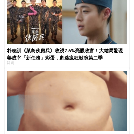
朴志訓《菜鳥伙房兵》收視7.6%亮眼收官！大結局驚現
姜成宰「新任務」彩蛋，劇迷瘋狂敲碗第二季
韓劇