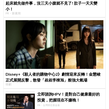
起床就先做件事，沒三天小腹就不見了! 肚子一天天變
小！
PR・新素簡
Disney+《殺人者的購物中心2》劇情迎來反轉！金慧峻
正式展開反擊，散發「叔叔李棟旭」般強大氣場
韓劇
立即諮詢HPV！是對自己健康最好的
投資，把握現在不嫌晚！
PR・台灣癌症基金會