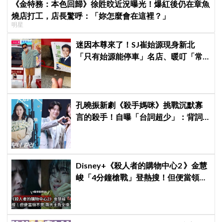
《金特務：本色回歸》徐貹旼近況曝光！爆紅後仍在章魚
燒店打工，店長驚呼：「妳怎麼會在這裡？」
明星
迷因本尊來了！SJ崔始源現身新北
「只有始源能停車」名店、暖叮「常
幫我換照片」，店家尖叫合照網笑
翻：這輩子不能脫粉了
孔曉振新劇《殺手媽咪》挑戰沉默寡
言的殺手！自曝「台詞超少」：背詞
壓力小很多XD
Disney+《殺人者的購物中心2 》金慧
峻「4分鐘槍戰」登熱搜！但便當領不
完兩大主角全掛了⋯