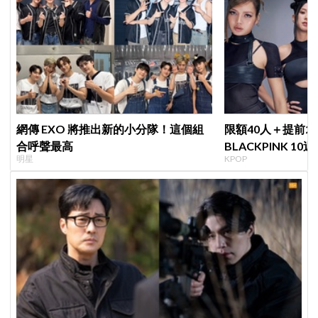
網傳 EXO 將推出新的小分隊！這個組
限額40人＋提前2
合呼聲最高
BLACKPINK 1
明星
KPOP
衍」，YG急證實