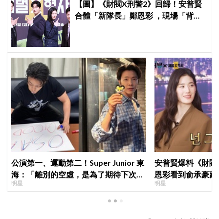
【圖】《財閥X刑警2》回歸！安普賢
合體「新隊長」鄭恩彩 ，現場「背靠
背比槍」霸氣爆棚
公演第一、運動第二！Super Junior 東
安普賢爆料《財閥
海：「離別的空虛，是為了期待下次再
恩彩看到俞承豪藏
明星
明星
見」
普賢只是「搞笑男