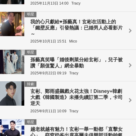
2025年11月13日 14:00
Tracy
明星
我的心只獻給♥孫藝真！玄彬在活動上的
「鐵壁反應」引發熱議：已婚男人必看影片
～
2025年10月1日 15:51
Mico
明星
孫藝真笑曝「婚後剩菜分給玄彬」，兒子被
讚「顏值驚人」網全暴動
2025年9月22日 09:19
Tracy
韓劇
玄彬、鄭雨盛飆戲火花太強！Disney+韓劇
大戲《韓國製造》未播先續訂第二季，卡司
逆天
2025年9月11日 10:09
Tracy
明星
越老就越有魅力！玄彬一舉一動都「直擊女
心」，窈窕奶爸出席高爾夫俱樂部活動帥氣