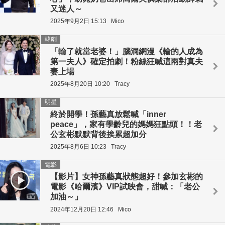
又迷人～
2025年9月2日 15:13
Mico
韓劇
「輸了就當老婆！」腦洞網漫《輸的人成為
第一夫人》確定拍劇！粉絲狂喊這兩對真夫
妻上場
2025年8月20日 10:20
Tracy
明星
終於開學！孫藝真放鬆喊「inner
peace」，家有學齡兒的媽媽狂點頭！！老
公玄彬默默背後挨累超加分
2025年8月6日 10:23
Tracy
電影
【影片】女神孫藝真狀態超好！參加玄彬的
電影《哈爾濱》VIP試映會，甜喊：「老公
加油～」
2024年12月20日 12:46
Mico