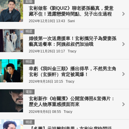
綜藝
玄彬做客《劉QUIZ》聊老婆孫藝真，愛意
藏不住！透露戀愛時間點、兒子出生過程
2024年12月19日 13:43
Sani
明星
婚後第一次送應援車！玄彬攜兒子為愛妻孫
藝真送餐車：阿姨叔叔們加油哦
2024年11月26日 10:17
Tracy
明星
幸虧《我叫金三順》播出得早，不然男主角
玄彬（玄振軒）肯定被罵爆！
2024年9月16日 10:15
Tracy
電影
玄彬新作《哈爾濱》公開宣傳照&宣傳片：
歷史人物厚重感撲面而來
2024年9月6日 08:55
Tracy
明星
【多圖】元祖雕刻美男：玄彬出席快閃活