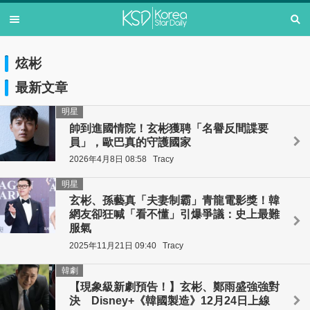
炫彬
最新文章
明星
帥到進國情院！玄彬獲聘「名譽反間諜要
員」，歐巴真的守護國家
2026年4月8日 08:58
Tracy
明星
玄彬、孫藝真「夫妻制霸」青龍電影獎！韓
網友卻狂喊「看不懂」引爆爭議：史上最難
服氣
2025年11月21日 09:40
Tracy
韓劇
【現象級新劇預告！】玄彬、鄭雨盛強強對
決 Disney+《韓國製造》12月24日上線