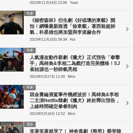
2023年11月24日 15:08
Yuan
韓劇
《秘密森林》衍生劇《好或壞的東載》開
拍！網曝最新路透「徐東載」著西裝超帥
氣，朴星雄也將加盟與李浚赫合作
2023年11月10日 09:38
Hui
韓劇
人氣漫改動作新劇《獵犬》正式預告「拳擊
手」禹棹奐&李相二為戲打造完美體格！SJ
崔始源也一秒帥氣亮相
2023年5月27日 11:00
Mico
韓劇
因金賽綸酒駕事件幾經波折！禹棹奐&李相
二主演Netflix韓劇《獵犬》終於釋出預告，
上線時間確定拳拳到肉
2023年5月16日 12:52
Mico
電影
笑著笑著就哭了！ 神奇喜劇《熊男》榮登韓