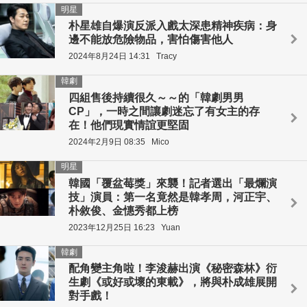
明星
朴星雄自爆演反派入戲太深患精神疾病：身
邊不能放危險物品，害怕傷害他人
2024年8月24日 14:31
Tracy
韓劇
四組售後持續很久～～的「韓劇男男
CP」，一時之間讓劇迷忘了有女主的存
在！他們現實情誼更堅固
2024年2月9日 08:35
Mico
明星
韓國「覆盆莓獎」來襲！記者選出「最爛演
技」演員：第一名竟然是韓孝周，河正宇、
朴敘俊、金憓秀都上榜
2023年12月25日 16:23
Yuan
韓劇
配角變主角啦！李浚赫出演《秘密森林》衍
生劇《或好或壞的東載》，將與朴成雄展開
對手戲！