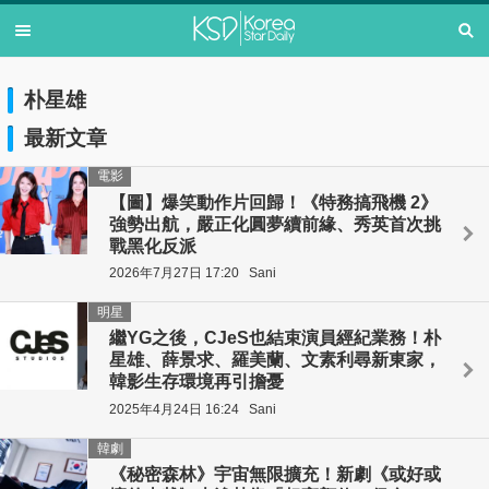
朴星雄
最新文章
電影
【圖】爆笑動作片回歸！《特務搞飛機 2》
強勢出航，嚴正化圓夢續前緣、秀英首次挑
戰黑化反派
2026年7月27日 17:20
Sani
明星
繼YG之後，CJeS也結束演員經紀業務！朴
星雄、薛景求、羅美蘭、文素利尋新東家，
韓影生存環境再引擔憂
2025年4月24日 16:24
Sani
韓劇
《秘密森林》宇宙無限擴充！新劇《或好或