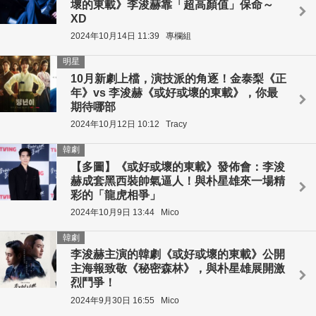
壞的東載》李浚赫靠「超高顏值」保命～
XD
2024年10月14日 11:39
專欄組
明星
10月新劇上檔，演技派的角逐！金泰梨《正
年》vs 李浚赫《或好或壞的東載》，你最
期待哪部
2024年10月12日 10:12
Tracy
韓劇
【多圖】《或好或壞的東載》發佈會：李浚
赫成套黑西裝帥氣逼人！與朴星雄來一場精
彩的「龍虎相爭」
2024年10月9日 13:44
Mico
韓劇
李浚赫主演的韓劇《或好或壞的東載》公開
主海報致敬《秘密森林》，與朴星雄展開激
烈鬥爭！
2024年9月30日 16:55
Mico