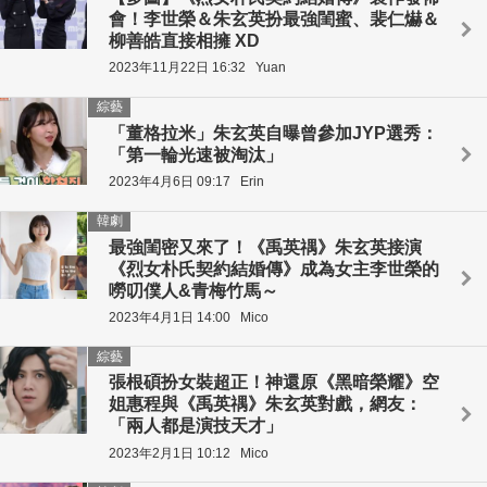
會！李世榮＆朱玄英扮最強閨蜜、裴仁爀＆
柳善皓直接相擁 XD
2023年11月22日 16:32
Yuan
綜藝
「董格拉米」朱玄英自曝曾參加JYP選秀：
「第一輪光速被淘汰」
2023年4月6日 09:17
Erin
韓劇
最強閨密又來了！《禹英禑》朱玄英接演
《烈女朴氏契約結婚傳》成為女主李世榮的
嘮叨僕人&青梅竹馬～
2023年4月1日 14:00
Mico
綜藝
張根碩扮女裝超正！神還原《黑暗榮耀》空
姐惠程與《禹英禑》朱玄英對戲，網友：
「兩人都是演技天才」
2023年2月1日 10:12
Mico