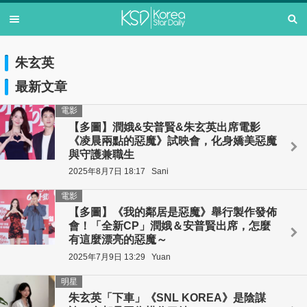
朱玄英
最新文章
電影
【多圖】潤娥&安普賢&朱玄英出席電影
《凌晨兩點的惡魔》試映會，化身嬌美惡魔
與守護兼職生
2025年8月7日 18:17
Sani
電影
【多圖】《我的鄰居是惡魔》舉行製作發佈
會！「全新CP」潤娥＆安普賢出席，怎麼
有這麼漂亮的惡魔～
2025年7月9日 13:29
Yuan
明星
朱玄英「下車」《SNL KOREA》是陰謀