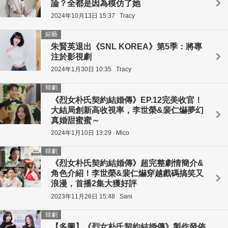
論？全都是因為模仿了她
2024年10月13日 15:37
Tracy
綜藝
朱賢英退出《SNL KOREA》第5季：將專
注於影視劇
2024年1月30日 10:35
Tracy
韓劇
《烈女朴氏契約結婚傳》EP.12完美收官！
大結局創新高收視率，李世榮&裴仁爀夢幻
真婚甜蜜蜜～
2024年1月10日 13:29
Mico
韓劇
《烈女朴氏契約結婚傳》超完整劇情簡介&
角色介紹！李世榮&裴仁爀穿越戲碼搞笑又
浪漫，首播2集大獲好評
2023年11月26日 15:48
Sani
韓劇
【多圖】《烈女朴氏契約結婚傳》製作發佈