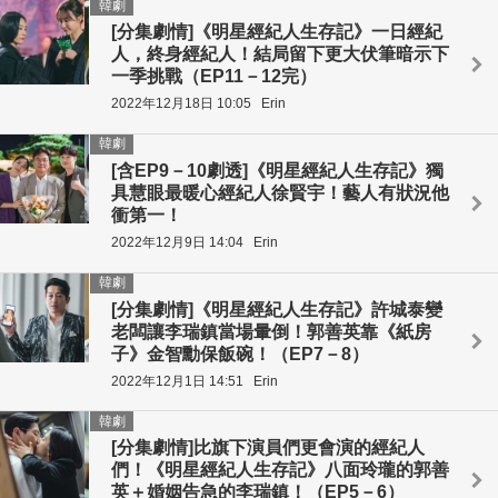
韓劇
[分集劇情]《明星經紀人生存記》一日經紀
人，終身經紀人！結局留下更大伏筆暗示下
一季挑戰（EP11－12完）
2022年12月18日 10:05
Erin
韓劇
[含EP9－10劇透]《明星經紀人生存記》獨
具慧眼最暖心經紀人徐賢宇！藝人有狀況他
衝第一！
2022年12月9日 14:04
Erin
韓劇
[分集劇情]《明星經紀人生存記》許城泰變
老闆讓李瑞鎮當場暈倒！郭善英靠《紙房
子》金智勳保飯碗！（EP7－8）
2022年12月1日 14:51
Erin
韓劇
[分集劇情]比旗下演員們更會演的經紀人
們！《明星經紀人生存記》八面玲瓏的郭善
英＋婚姻告急的李瑞鎮！（EP5－6）