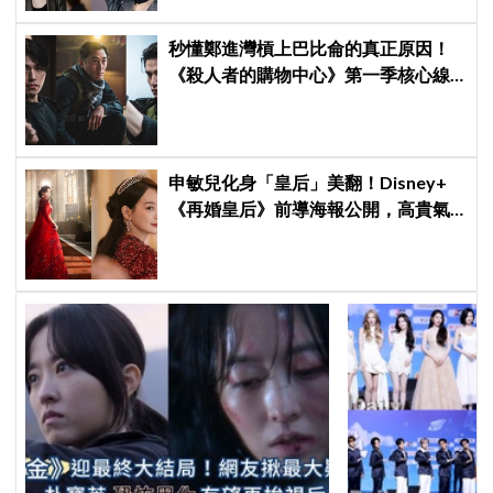
秒懂鄭進灣槓上巴比侖的真正原因！
《殺人者的購物中心》第一季核心線
索快速複習
申敏兒化身「皇后」美翻！Disney+
《再婚皇后》前導海報公開，高貴氣
場＋豪華主演陣容讓人超期待！