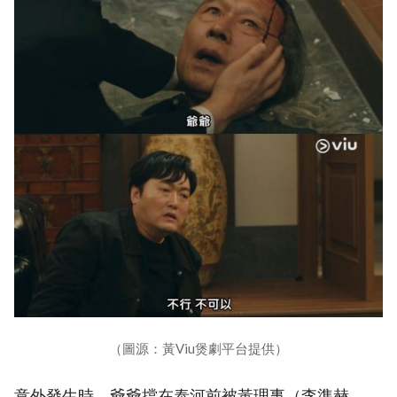
（圖源：黃Viu煲劇平台提供）
意外發生時，爺爺擋在泰河前被黃理事（李準赫