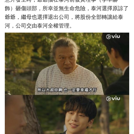
飾）砸傷頭部，所幸並無生命危險，泰河選擇原諒了
爺爺，繼母也選擇退出公司，將股份全部轉讓給泰
河，公司交由泰河全權管理。