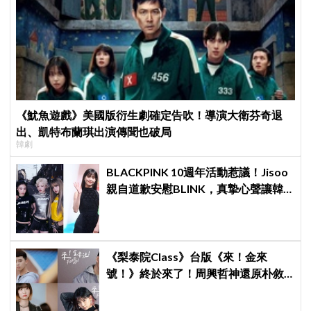
《魷魚遊戲》美國版衍生劇確定告吹！導演大衛芬奇退
出、凱特布蘭琪出演傳聞也破局
韓劇
BLACKPINK 10週年活動惹議！Jisoo
親自道歉安慰BLINK，真摯心聲讓韓
網直呼：「看了心裡好暖」
《梨泰院Class》台版《來！金來
號！》終於來了！周興哲神還原朴敘
俊「栗子頭」，袁澧林挑戰金多美經
典角色