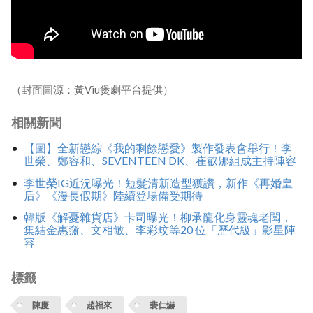
（封面圖源：黃Viu煲劇平台提供）
相關新聞
【圖】全新戀綜《我的剩餘戀愛》製作發表會舉行！李
世榮、鄭容和、SEVENTEEN DK、崔叡娜組成主持陣容
李世榮IG近況曝光！短髮清新造型獲讚，新作《再婚皇
后》《漫長假期》陸續登場備受期待
韓版《解憂雜貨店》卡司曝光！柳承龍化身靈魂老闆，
集結金惠奫、文相敏、李彩玟等20 位「歷代級」影星陣
容
標籤
陳慶
趙福來
裴仁爀