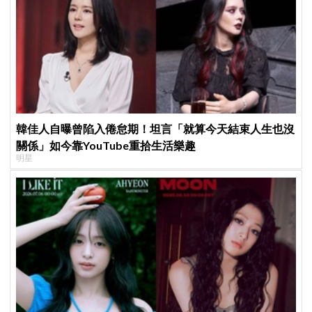
韓佳人自曝曾陷入倦怠期！坦言「就算今天結束人生也沒
關係」如今靠YouTube重拾生活樂趣
明星