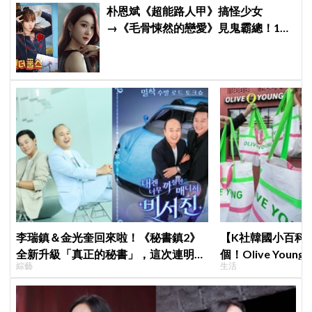
朴恩斌《超能路人甲》搞怪少女
→《毛骨悚然的戀愛》見鬼霸總！180
度反差演技獲讚「信看演員」
李瑞鎮＆金光奎回來啦！《秘書鎮2》
【K社韓國小百科】
全新升級「真正的秘書」，這次連明星
個！Olive Yo
綜藝
生活
私生活都包辦！8月28日首播
遊客，機場「人手