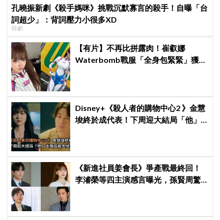
孔曉振新劇《殺手媽咪》挑戰沉默寡言的殺手！自曝「台
詞超少」：背詞壓力小很多XD
韓劇
【有片】不再比拼露肉！崔叡娜
Waterbomb戰服「全身包緊緊」獲好
評，逆向操作炸翻全場：根本福音戰
士
Disney+《殺人者的購物中心2 》金慧
埈終於成代表！下周迎大結局「他」
出現成最大伏筆
《新進社員姜會長》爭產戰最終回！
李濬榮等四主演感言曝光，孫賢周驚
悚「大復活」嚇瘋全網