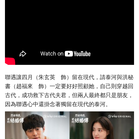
聯遇讓四月（朱玄英 飾）留在現代，請泰河與洪秘
書（趙福來 飾）一定要好好照顧她，自己則穿越回
古代，成功救下古代夫君，但兩人最終都只是朋友，
因為聯遇心中還掛念著獨留在現代的泰河。