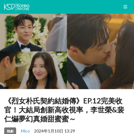
《烈女朴氏契約結婚傳》EP.12完美收
官！大結局創新高收視率，李世榮&裴
仁爀夢幻真婚甜蜜蜜～
Mico
2024年1月10日 13:29
韓劇