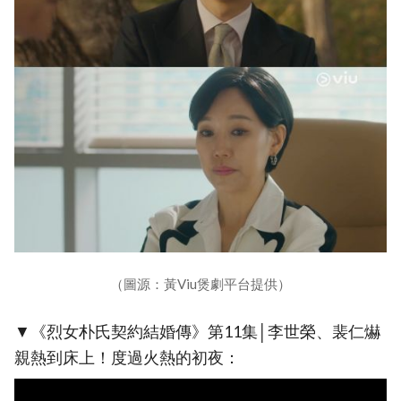
（圖源：黃Viu煲劇平台提供）
▼《烈女朴氏契約結婚傳》第11集│李世榮、裴仁爀
親熱到床上！度過火熱的初夜：