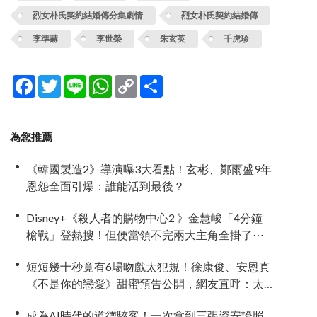
烈女朴氏契約結婚傳分集劇情
烈女朴氏契約結婚傳
李準赫
李世榮
朱玄英
千虎珍
Facebook
Twitter
Line
WhatsApp
Copy
分
Link
享
為您推薦
《韓國製造2》導演曝3大看點！玄彬、鄭雨盛9年
恩怨全面引爆：誰能活到最後？
Disney+《殺人者的購物中心2 》金慧峻「4分鐘
槍戰」登熱搜！但便當領不完兩大主角全掛了⋯
短短幾十秒竟有6場吻戲太犯規！徐康俊、安恩真
《不是你的戀愛》甜蜜預告公開，網友直呼：太
期待了！
成為AI時代的道德駭客！一次拿到三張資安證照