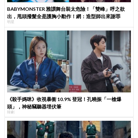
BABYMONSTER 雅譞舞台裝太危險！「雙峰」呼之欲
出，甩頭撥髮全是護胸小動作！網：造型師出來謝罪
明星
《殺手媽咪》收視暴衝 10.9% 登冠！孔曉振「一槍爆
頭」，神秘竊聽器埋伏筆
韓劇