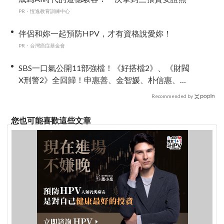
PR・恆逸教育訓練中心
伴侶和妳一起預防HPV，才有資格說愛妳！
PR・台灣癌症基金會
SBS一口氣公開11部強檔！《好搭檔2》、《財閥
X刑警2》全回歸！申惠善、金智媛、朴信惠、金
南佶、李帝勳...陣容太狂了
Recommended by
您也可能喜歡這些文章