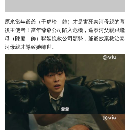
原來當年爺爺（千虎珍 飾）才是害死泰河母親的幕
後主使者！當年爺爺公司陷入危機，逼泰河父親跟繼
母（陳慶 飾）聯姻挽救公司頹勢，爺爺放棄救治泰
河母親才導致她離世。