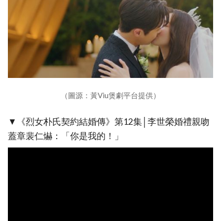
（圖源：黃Viu煲劇平台提供）
▼《烈女朴氏契約結婚傳》第12集│李世榮婚禮親吻
蓋章裴仁爀：「你是我的！」