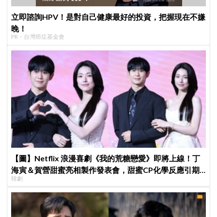
立即諮詢HPV！是對自己健康最好的投資，把握現在不嫌
晚！
PR・台灣癌症基金會
【圖】Netflix 浪漫喜劇《我的荒糖戀愛》即將上線！丁
海寅＆賀營甜蜜亮相製作發表會，甜蜜CP化學反應引期
韓劇
待