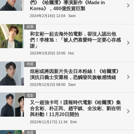
們》《哈爾濱》導演新作《Made in
Korea》，480億投資巨製
2024年2月16日 12:04
Sani
綜藝
和玄彬一起去海外拍電影，卻沒人認出他
們！李棟旭：「被人們喜愛時一定要心存感
謝」
2023年3月20日 10:00
Hui
明星
炫彬或將因新片失去日本粉絲！《哈爾濱》
演抗日義士安重根，恐觸發民族敏感情緒
2022年12月2日 08:00
Sani
電影
又一超強卡司！諜報時代電影《哈爾濱》集
合玄彬、朴正民、趙宇鎮、全汝彬、劉在明
與朴勳！11月20日開拍
2022年11月17日 11:34
Erin
明星