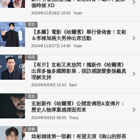
個時候 XD
2024年12月18日 10:02
Yuan
電影
【多圖】電影《哈爾濱》舉行發佈會！玄彬
＆李棟旭兩大男神出席活動
2024年11月27日 14:40
Yuan
明星
【有片】玄彬又來放閃！攜新作《哈爾濱》
出席多倫多國際影展，採訪感謝愛妻孫藝真
理解支持
2024年9月9日 15:33
Sani
電影
玄彬新作《哈爾濱》公開宣傳照&宣傳片：
歷史人物厚重感撲面而來
2024年9月6日 08:55
Tracy
韓劇
炫彬婚後第一部劇！有望主演《南山的部長