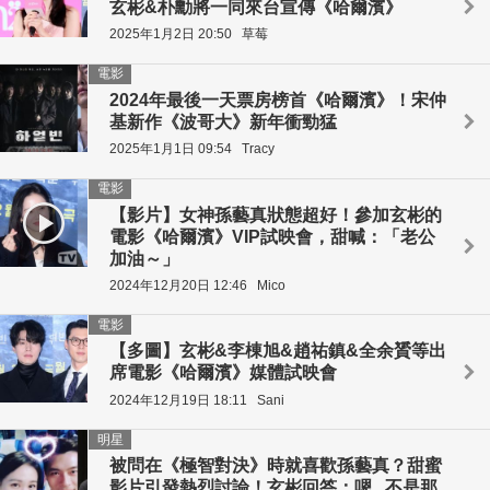
玄彬&朴勳將一同來台宣傳《哈爾濱》
2025年1月2日 20:50
草莓
電影
2024年最後一天票房榜首《哈爾濱》！宋仲
基新作《波哥大》新年衝勁猛
2025年1月1日 09:54
Tracy
電影
【影片】女神孫藝真狀態超好！參加玄彬的
電影《哈爾濱》VIP試映會，甜喊：「老公
加油～」
2024年12月20日 12:46
Mico
電影
【多圖】玄彬&李棟旭&趙祐鎮&全余贇等出
席電影《哈爾濱》媒體試映會
2024年12月19日 18:11
Sani
明星
被問在《極智對決》時就喜歡孫藝真？甜蜜
影片引發熱烈討論！玄彬回答：嗯...不是那