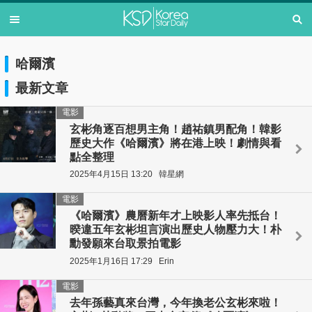
哈爾濱
最新文章
電影
玄彬角逐百想男主角！趙祐鎮男配角！韓影
歷史大作《哈爾濱》將在港上映！劇情與看
點全整理
2025年4月15日 13:20
韓星網
電影
《哈爾濱》農曆新年才上映影人率先抵台！
暌違五年玄彬坦言演出歷史人物壓力大！朴
勳發願來台取景拍電影
2025年1月16日 17:29
Erin
電影
去年孫藝真來台灣，今年換老公玄彬來啦！