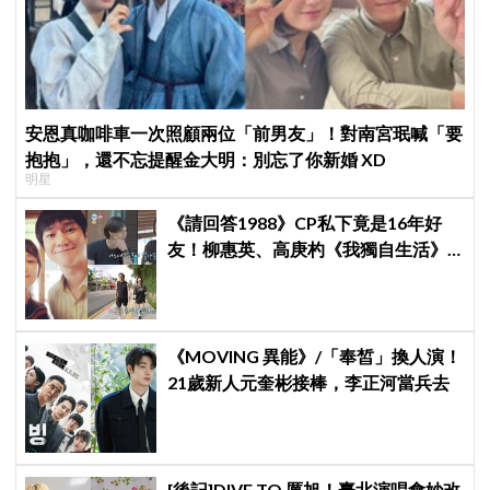
安恩真咖啡車一次照顧兩位「前男友」！對南宮珉喊「要
抱抱」，還不忘提醒金大明：別忘了你新婚 XD
明星
《請回答1988》CP私下竟是16年好
友！柳惠英、高庚杓《我獨自生活》
預告公開，暖心互動掀回憶殺
《MOVING 異能》/「奉皙」換人演！
21歲新人元奎彬接棒，李正河當兵去
[後記]DIVE TO 厲旭！臺北演唱會妙改