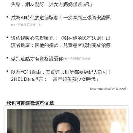
焦點，網友驚訝「與女方媽媽僅差5歲」
成為AI時代的道德駭客！一次拿到三張資安證照
PR・恆逸教育訓練中心
邊佑錫暖心善舉曝光！《劉在錫的民宿法則》出
演者透露：因他的捐款，兒童患者順利完成治療
做到這點才有資格說愛你
PR・台灣癌症基金會
以為YG很自由，其實連去廁所都要經紀人許可！
2NE1 Dara坦言：「當年超羨慕少女時代」
Recommended by
您也可能喜歡這些文章