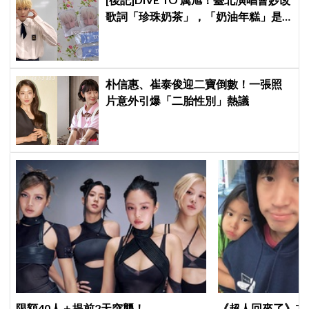
歌詞「珍珠奶茶」，「奶油年糕」是
他的太陽～
朴信惠、崔泰俊迎二寶倒數！一張照
片意外引爆「二胎性別」熱議
限額40人＋提前2天突襲！
《超人回來了》Tab