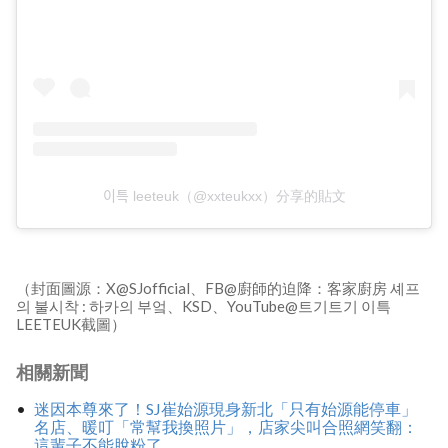
이특 leeteuk（@xxteukxx）分享的貼文
（封面圖源：X@SJofficial、FB@廚師的迫降：客家廚房 셰프
의 불시착 : 하카의 부엌、KSD、YouTube@트기트기 이특
LEETEUK截圖）
相關新聞
迷因本尊來了！SJ崔始源現身新北「只有始源能停車」
名店、暖叮「常幫我換照片」，店家尖叫合照網笑翻：
這輩子不能脫粉了