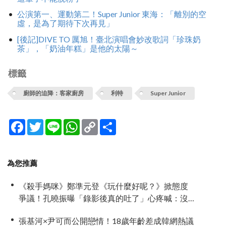
公演第一、運動第二！Super Junior 東海：「離別的空
虛，是為了期待下次再見」
[後記]DIVE TO 厲旭！臺北演唱會妙改歌詞「珍珠奶
茶」，「奶油年糕」是他的太陽～
標籤
廚師的迫降：客家廚房
利特
Super Junior
Facebook
Twitter
Line
WhatsApp
Copy
分
Link
享
為您推薦
《殺手媽咪》鄭準元登《玩什麼好呢？》掀態度
爭議！孔曉振曝「錄影後真的吐了」心疼喊：沒
能救你
張基河×尹可而公開戀情！18歲年齡差成韓網熱議