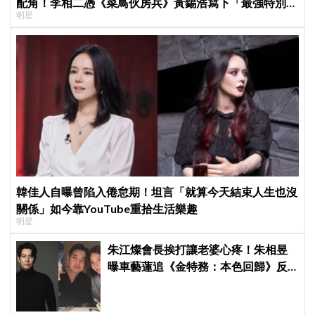
配角！李相二憑《菜鳥伙房兵》黃錫浩寫下「最強特別出
明星
演」傳奇
韓佳人自曝曾陷入倦怠期！坦言「就算今天結束人生也沒
關係」如今靠YouTube重拾生活樂趣
明星
朱江燦會長挨打讓老婆心疼！朱相昱
曝車藝蓮追《金特務：本色回歸》反
應：「是不是打得太狠了？」