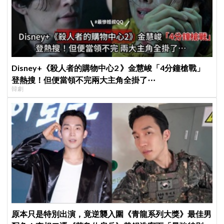
Disney+《殺人者的購物中心2 》金慧峻「4分鐘槍戰」
登熱搜！但便當領不完兩大主角全掛了⋯
韓劇
原本只是特別出演，竟逆襲入圍《青龍系列大獎》最佳男