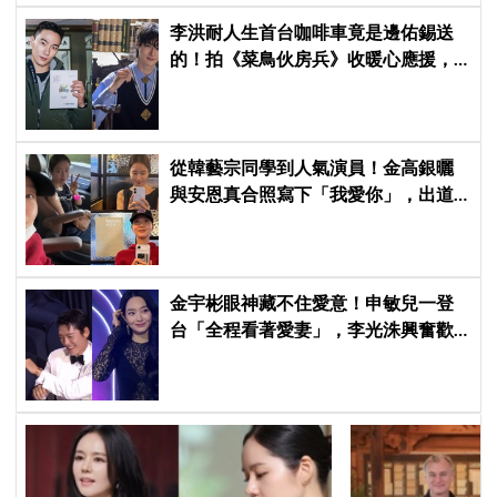
李洪耐人生首台咖啡車竟是邊佑錫送
的！拍《菜鳥伙房兵》收暖心應援，
感動直呼「真的很謝謝」
從韓藝宗同學到人氣演員！金高銀曬
與安恩真合照寫下「我愛你」，出道
前結下的10年友情至今依舊深厚
金宇彬眼神藏不住愛意！申敏兒一登
台「全程看著愛妻」，李光洙興奮歡
呼到被制止 XD