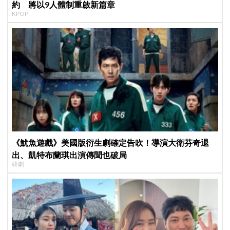
約 將以9人體制重啟新篇章
KPOP
《魷魚遊戲》美國版衍生劇確定告吹！導演大衛芬奇退
出、凱特布蘭琪出演傳聞也破局
韓劇