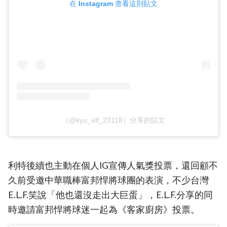
在 Instagram 查看這則貼文
（@kyu_elf_23118）分享的貼文
利特後續也主動在個人IG宣傳人氣獎投票，還回顧不
久前受邀中華職棒富邦悍將球團的表演，不少台灣
E.L.F.笑說「他也還沒走出大巨蛋」，E.L.F.分享的同
時邀請富邦悍將球迷一起為《客家廚房》投票。