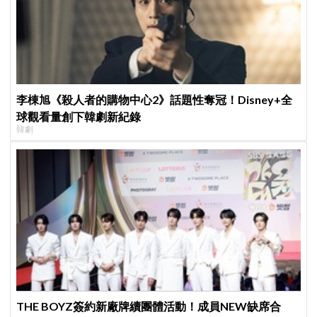
李棟旭《殺人者的購物中心2》話題性奪冠！Disney+全
球觀看量創下韓劇新紀錄
韓劇
THE BOYZ簽約新廠牌續團體活動！成員NEW缺席合