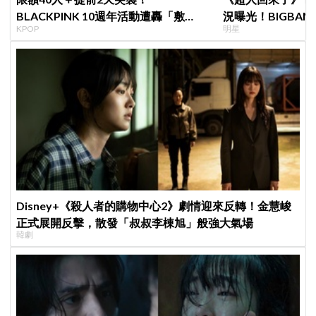
BLACKPINK 10週年活動遭轟「敷
況曝光！BIGBA
KPOP
明星
衍」，YG急證實：4人確定完全體出席
長高超多，嚇我一
Disney+《殺人者的購物中心2》劇情迎來反轉！金慧峻
正式展開反擊，散發「叔叔李棟旭」般強大氣場
韓劇