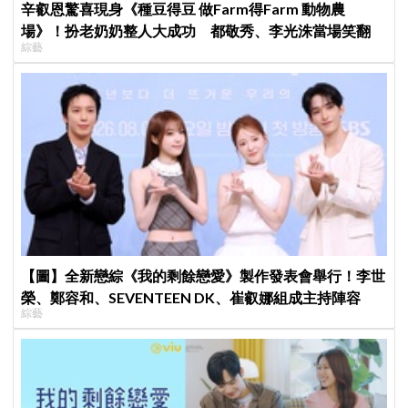
辛叡恩驚喜現身《種豆得豆 做Farm得Farm 動物農
場》！扮老奶奶整人大成功 都敬秀、李光洙當場笑翻
綜藝
【圖】全新戀綜《我的剩餘戀愛》製作發表會舉行！李世
榮、鄭容和、SEVENTEEN DK、崔叡娜組成主持陣容
綜藝