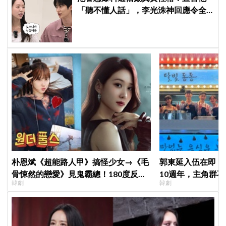
「聽不懂人話」，李光洙神回應令全
場爆笑XD
朴恩斌《超能路人甲》搞怪少女→《毛
郭東延入伍在即！
骨悚然的戀愛》見鬼霸總！180度反差
10週年，主角群
韓劇
韓劇
演技獲讚「信看演員」
錄製特別節目