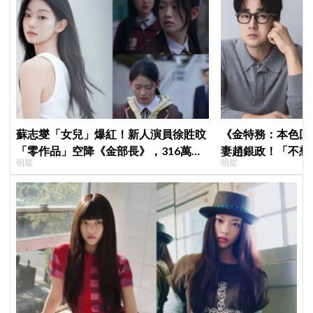
蘇志燮「女兒」爆紅！新人演員徐貹旼
《金特務：本色回
「零作品」空降《金部長》，316萬舊
妻趙銀政！「不想
明星
明星
片被挖出網驚呆：星味藏不住！
一句話展現滿滿尊