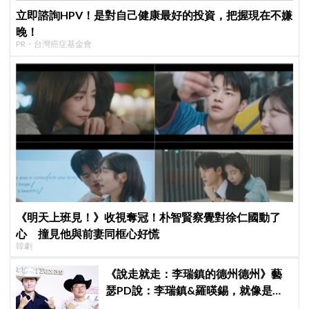
立即諮詢HPV！是對自己健康最好的投資，把握現在不嫌
晚！
PR・台灣癌症基金會
《明天上班見！》收視奪冠！朴智賢察覺對徐仁國動了
心 撞見他與前妻同框心好慌
韓劇
《說走就走：李瑞鎮的德州德州》藝
瑟PD說：李瑞鎮&羅暎錫，就像是浪
漫喜劇的男女主角一樣XD