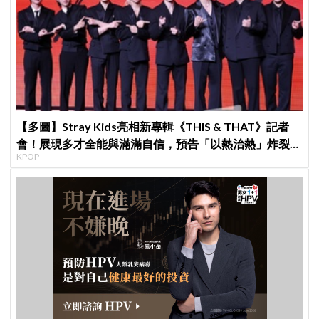
【多圖】Stray Kids亮相新專輯《THIS & THAT》記者
會！展現多才全能與滿滿自信，預告「以熱治熱」炸裂夏
KPOP
日音樂圈