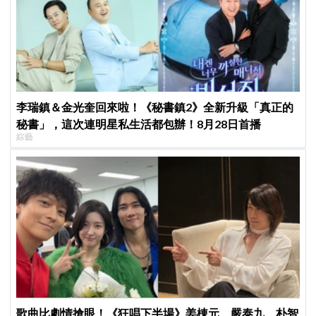
李瑞鎮＆金光奎回來啦！《秘書鎮2》全新升級「真正的
秘書」，這次連明星私生活都包辦！8月28日首播
綜藝
歌曲比劇情搶眼！《狂唱下半場》姜棟元、嚴泰九、朴智