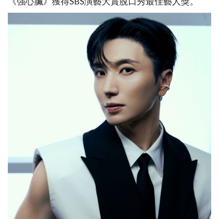
《強心臟》獲得SBS演藝大賞脫口秀最佳藝人獎。