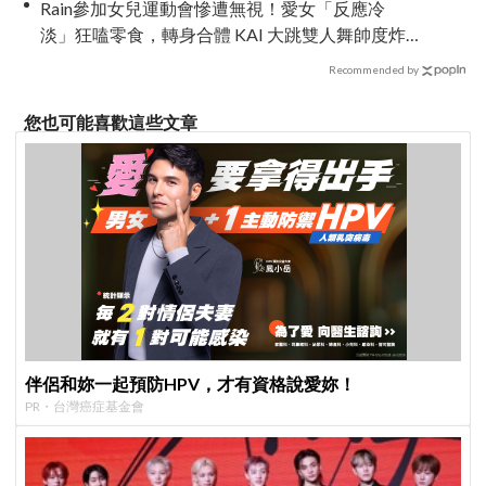
Rain參加女兒運動會慘遭無視！愛女「反應冷
淡」狂嗑零食，轉身合體 KAI 大跳雙人舞帥度炸
裂
Recommended by
您也可能喜歡這些文章
伴侶和妳一起預防HPV，才有資格說愛妳！
PR・台灣癌症基金會