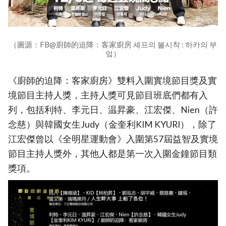
（圖源：FB@廚師的迫降：客家廚房 셰프의 불시착 : 하카의 부
엌）
《廚師的迫降：客家廚房》雙料入圍實境節目獎及實
境節目主持人獎，主持人獎可見節目班底們都有入
列，包括利特、李元日、温昇豪、江宏傑、Nien（許
念慈）與韓國女生Judy（金奎利KIM KYURI），除了
江宏傑曾以《全明星運動會》入圍第57屆益智及實境
節目主持人獎外，其他人都是第一次入圍金鐘節目類
獎項。