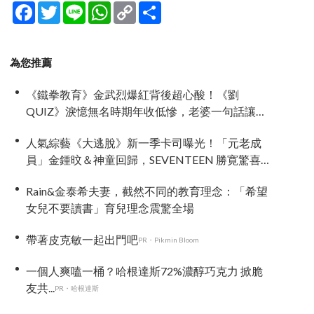
Facebook
Twitter
Line
WhatsApp
Copy
分
Link
享
為您推薦
《鐵拳教育》金武烈爆紅背後超心酸！《劉
QUIZ》淚憶無名時期年收低慘，老婆一句話讓全
網淚崩
人氣綜藝《大逃脫》新一季卡司曝光！「元老成
員」金鍾旼＆神童回歸，SEVENTEEN 勝寛驚喜
加盟，姜鎬童缺席成最大焦點
Rain&金泰希夫妻，截然不同的教育理念：「希望
女兒不要讀書」育兒理念震驚全場
帶著皮克敏一起出門吧
PR・Pikmin Bloom
一個人爽嗑一桶？哈根達斯72%濃醇巧克力 掀脆
友共...
PR・哈根達斯