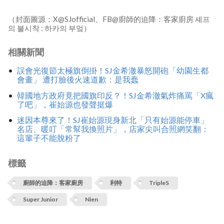
（封面圖源：X@SJofficial、FB@廚師的迫降：客家廚房 셰프
의 불시착 : 하카의 부엌）
相關新聞
誤會光復節太極旗倒掛！SJ金希澈暴怒開砲「幼園生都
會畫」 遭打臉後火速道歉：是我蠢
韓國地方政府竟把國旗印反？！SJ金希澈氣炸痛罵「X瘋
了吧」，崔始源也發聲挺爆
迷因本尊來了！SJ崔始源現身新北「只有始源能停車」
名店、暖叮「常幫我換照片」，店家尖叫合照網笑翻：
這輩子不能脫粉了
標籤
廚師的迫降：客家廚房
利特
TripleS
Super Junior
Nien