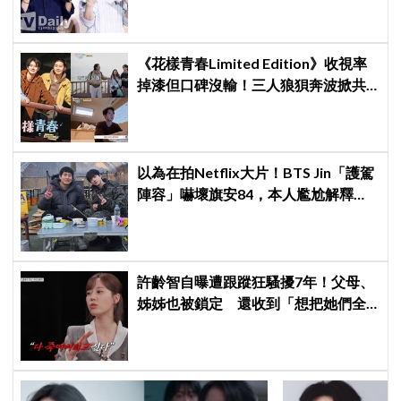
《花樣青春Limited Edition》收視率
掉漆但口碑沒輸！三人狼狽奔波掀共
鳴，網友：跟對的人亂走，本身就是
最好看的風景
以為在拍Netflix大片！BTS Jin「護駕
陣容」嚇壞旗安84，本人尷尬解釋：
是怕我受傷啦
許齡智自曝遭跟蹤狂騷擾7年！父母、
姊姊也被鎖定 還收到「想把她們全
殺了」恐嚇信