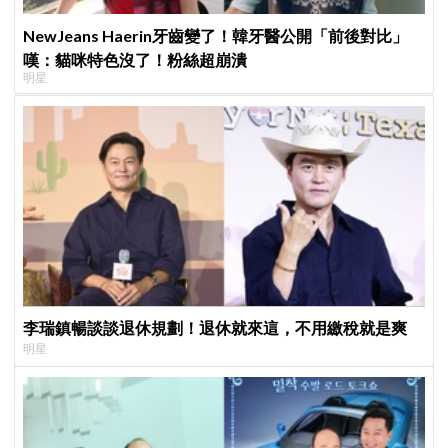
NewJeans Haerin牙齒變了！韓牙醫公開「前後對比」
嘆：貓咪特色沒了！粉絲超崩潰
明星
李瑞鎮暢談談退休規劃！退休就來這，不用繳稅就是爽
明星