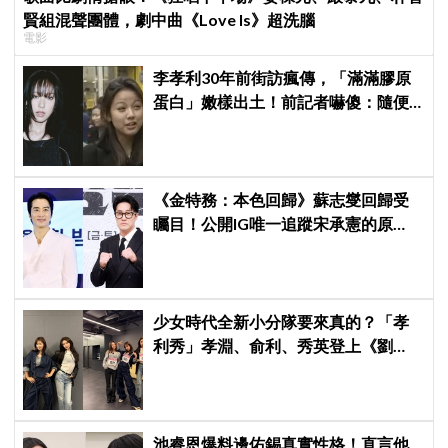
賢組混聲團體，劇中曲《Love Is》超洗腦
電影
李孝利30年前街訪瘋傳，「滿滿膠原
蛋白」嫩樣出土！前記者嚇傻：隨便
選到傳奇
《金特務：本色回歸》蘇志燮回歸受
矚目！公開IG唯一追蹤宋承憲的原
因，感性表示：「他是我的恩人」
少女時代全新小分隊要來真的？「孝
利秀」孝淵、俞利、秀英登上《劉
QUIZ》，粉絲狂喊：不出道很難收
拾！
池睿恩爆料邊佑錫真實性格！直言他