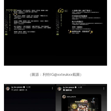
（圖源：利特IG@xxteukxx截圖）