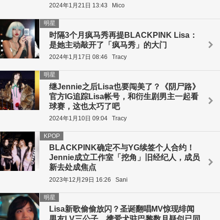
2024年1月21日 13:43
Mico
明星
时隔3个月疯马秀再提BLACKPINK Lisa：
是她主动敲开了「疯马秀」的大门
2024年1月17日 08:46
Tracy
明星
继Jennie之后Lisa也要闯美了？《阴尸路》
官方IG追踪Lisa帐号，和衍生剧男主一起看
球赛，这也太巧了吧
2024年1月10日 09:04
Tracy
KPOP
BLACKPINK确定不与YG续签个人合约！
Jennie成立工作室「挖角」旧经纪人，成员
新去处成焦点
2023年12月29日 16:26
Sani
明星
Lisa新歌偷偷放闪？圣诞翻唱MV惊现绯闻
男友LV三公子，携爱犬驻巴黎数月疑似已同