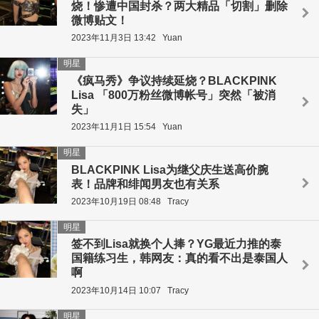
烧！惨遭中国封杀？两大精品「切割」删除
微博贴文！
2023年11月3日 13:42
Yuan
明星
《疯马秀》争议持续延烧？BLACKPINK
Lisa 「800万粉丝微博帐号」突然「被消
失」
2023年11月1日 15:54
Yuan
明星
BLACKPINK Lisa为继父庆生送高价腕
表！品牌和绯闻男友也有关系
2023年10月19日 08:48
Tracy
明星
签不到Lisa就换个人捧？YG最近力推的泰
国籍练习生，韩网友：真的看不出是泰国人
啊
2023年10月14日 10:07
Tracy
明星