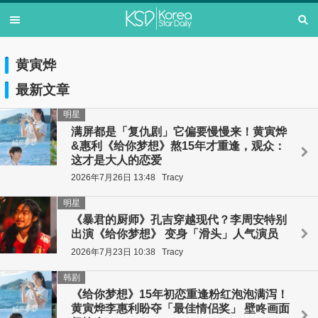
黄寅烨
最新文章
明星
满屏都是「复仇剧」它偏要慢慢来！黄寅烨
&惠利《给你梦想》熬15年才重逢，观众：
这才是大人的恋爱
2026年7月26日 13:48
Tracy
明星
《暴君的厨师》孔吉穿越现代？李周安特别
出演《给你梦想》 变身「滑头」人气演员
2026年7月23日 10:38
Tracy
韩剧
《给你梦想》15年初恋重逢粉红泡泡满泻！
黄寅烨李惠利盼夺「最佳情侣奖」 壁咚画面