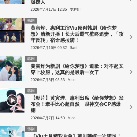
极撩人
2026年7月17日 12:35
专栏组
韩剧
黄寅烨、惠利主演Viu原创韩剧《给你梦
想》清新开播！长大后霸气壁咚追妻，「攻
守反转」宿命感拉满！
2026年7月16日 09:32
Sani
韩剧
黄寅烨为新剧《给你梦想》道歉：对不起又
穿上校服，这真的是最后一次了
2026年7月8日 08:33
Mico
韩剧
【影片】黄寅烨、惠利出席《给你梦想》发
布会！牵手比心超自然 眼神交会CP感爆
棚
2026年7月7日 14:50
Mico
韩剧
【Viu七月精彩片单】韩剧韩综一次满足！