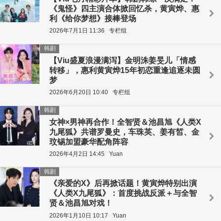
《鬼怪》四主演合体掀回忆杀，黄寅烨、惠
利《给你梦想》接棒登场
2026年7月1日 11:36
专栏组
韩剧
【Viu盛夏浪漫满泻】金明洙姜旻儿「情感
转移」，惠利黄寅烨15年初恋重逢追逐未圆
梦
2026年6月20日 10:40
专栏组
韩剧
女神×男神再合作！全智贤＆池昌旭《人类X
九尾狐》共谱罗曼史，车珠英、姜有皙、金
玟锡加盟豪华配角阵容
2026年4月2日 14:45
Yuan
韩剧
《亲爱的X》后再掀话题！黄寅烨特别出演
《人类X九尾狐》：首度挑战反派＋与全智
贤＆池昌旭对戏！
2026年1月10日 10:17
Yuan