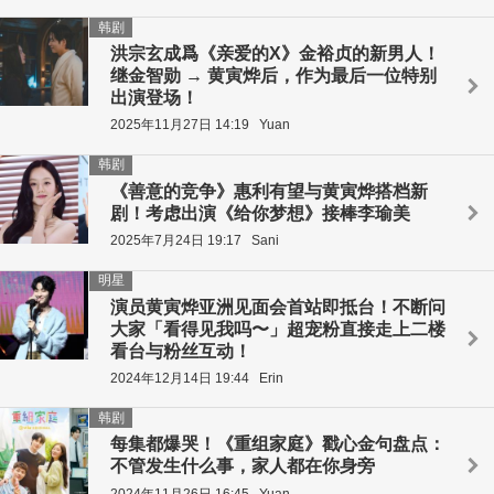
韩剧
洪宗玄成爲《亲爱的X》金裕贞的新男人！
继金智勋 → 黄寅烨后，作为最后一位特别
出演登场！
2025年11月27日 14:19
Yuan
韩剧
《善意的竞争》惠利有望与黄寅烨搭档新
剧！考虑出演《给你梦想》接棒李瑜美
2025年7月24日 19:17
Sani
明星
演员黄寅烨亚洲见面会首站即抵台！不断问
大家「看得见我吗〜」超宠粉直接走上二楼
看台与粉丝互动！
2024年12月14日 19:44
Erin
韩剧
每集都爆哭！《重组家庭》戳心金句盘点：
不管发生什么事，家人都在你身旁
2024年11月26日 16:45
Yuan