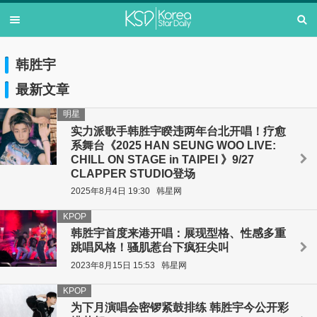
韩胜宇
最新文章
明星
实力派歌手韩胜宇睽违两年台北开唱！疗愈
系舞台《2025 HAN SEUNG WOO LIVE:
CHILL ON STAGE in TAIPEI 》9/27
CLAPPER STUDIO登场
2025年8月4日 19:30
韩星网
KPOP
韩胜宇首度来港开唱：展现型格、性感多重
跳唱风格！骚肌惹台下疯狂尖叫
2023年8月15日 15:53
韩星网
KPOP
为下月演唱会密锣紧鼓排练 韩胜宇今公开彩