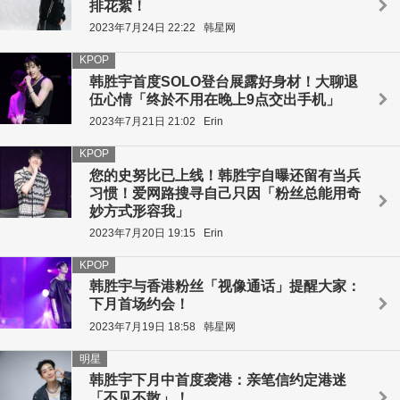
排花絮！
2023年7月24日 22:22
韩星网
KPOP
韩胜宇首度SOLO登台展露好身材！大聊退
伍心情「终於不用在晚上9点交出手机」
2023年7月21日 21:02
Erin
KPOP
您的史努比已上线！韩胜宇自曝还留有当兵
习惯！爱网路搜寻自己只因「粉丝总能用奇
妙方式形容我」
2023年7月20日 19:15
Erin
KPOP
韩胜宇与香港粉丝「视像通话」提醒大家：
下月首场约会！
2023年7月19日 18:58
韩星网
明星
韩胜宇下月中首度袭港：亲笔信约定港迷
「不见不散」！