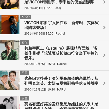
弟VICTON韩胜宇，亲手包的便当超澎湃
2022年3月16日 09:00
草莓
KPOP
VICTON 韩胜宇入伍在即 新专辑、实体演
出陆续登场！
2021年6月26日 15:06
Rachel
画报
韩胜宇跃上《Esquire》展现精彩面貌 谈
创作目标「想随著成长做出符合当下年龄的
音乐」
2020年12月25日 15:33
Rachel
明星
这基因太羡慕！演艺圈高颜值的亲属档，从
孔明＆道英、太妍＆夏妍到韩善伙＆韩胜宇
2020年12月12日 10:30
HARU
明星
莫名有些好笑的爱豆圈兄弟姐妹的关系！弟
弟叫姐姐「女神」，会有源源不断的礼物