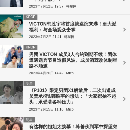
2023年7月12日 19:37
韩星网
KPOP
VICTON韩胜宇将首度携巡演来港！更大派
福利：与全场观众击掌
2023年7月2日 21:41
韩星网
KPOP
男团 VICTON 成员3人合约到期不续！团体
遭遇选秀节目造假风波、成员酒驾改体制星
路不顺遂
2023年4月20日 14:42
Mico
明星
《P101》限定男团X1解散后，二次出道成
员曹承衍&韩胜宇的想法：「大家都抬不起
头，承受著各种压力」
2023年2月15日 11:16
Mico
明星
有这样的姐姐太羡慕！韩善伙到军中探望弟