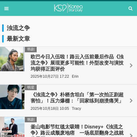
浊流之争
最新文章
韩剧
欧巴今日入伍啦！路云入伍前最后作品《浊
流之争》展现更多可能性！外型改变与演技
均获得正面评价
2025年10月27日 17:22
Erin
明星
《浊流之争》朴栖含坦白「第一次拍正剧超
害怕」！压力爆棚：「回家练到崩溃痛哭」
2025年10月18日 10:05
Tracy
韩剧
釜山电影节红毯太吸睛！Disney+《浊流之
争》路云成颓废地痞 一场底层翻身之战就