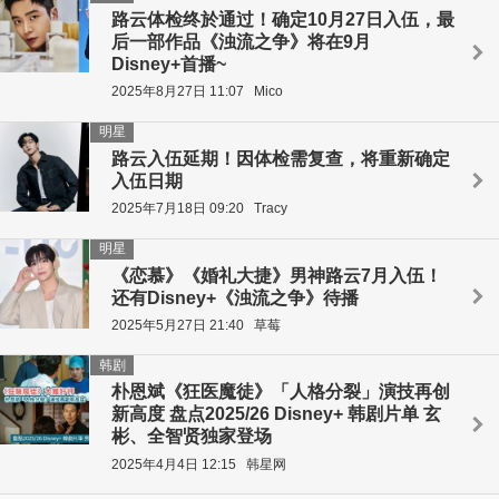
路云体检终於通过！确定10月27日入伍，最
后一部作品《浊流之争》将在9月
Disney+首播~
2025年8月27日 11:07
Mico
明星
路云入伍延期！因体检需复查，将重新确定
入伍日期
2025年7月18日 09:20
Tracy
明星
《恋慕》《婚礼大捷》男神路云7月入伍！
还有Disney+《浊流之争》待播
2025年5月27日 21:40
草莓
韩剧
朴恩斌《狂医魔徒》「人格分裂」演技再创
新高度 盘点2025/26 Disney+ 韩剧片单 玄
彬、全智贤独家登场
2025年4月4日 12:15
韩星网