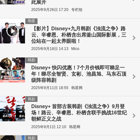
此展开
2025年9月26日 17:20
专栏组
明星
【影片】Disney+九月韩剧《浊流之争》路
云、辛睿恩、朴栖含出席釜山国际影展，三
位站在一起太养眼啦！
2025年9月18日 14:13
Mico
韩剧
Disney+ 快闪优惠！7个月价钱即可睇足一
年！睇尽全智贤、玄彬、池昌旭、马东石顶
级阵容韩剧
2025年9月11日 18:55
韩星网
韩剧
Disney+ 首部古装韩剧《浊流之争》9月登
场！路云、辛睿恩、朴栖含联手挑战16世纪
朝鲜正义之战
2025年9月1日 12:10
韩星网
韩剧