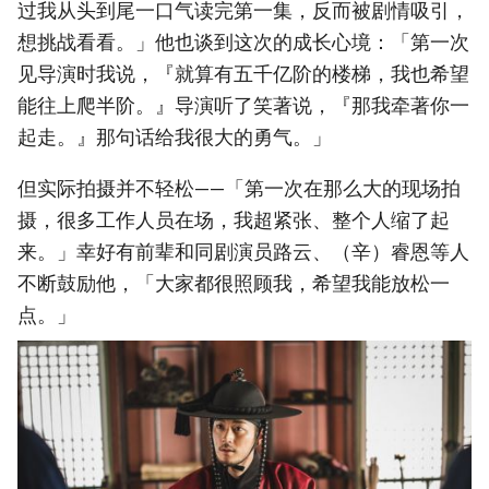
过我从头到尾一口气读完第一集，反而被剧情吸引，
想挑战看看。」他也谈到这次的成长心境：「第一次
见导演时我说，『就算有五千亿阶的楼梯，我也希望
能往上爬半阶。』导演听了笑著说，『那我牵著你一
起走。』那句话给我很大的勇气。」
但实际拍摄并不轻松——「第一次在那么大的现场拍
摄，很多工作人员在场，我超紧张、整个人缩了起
来。」幸好有前辈和同剧演员路云、（辛）睿恩等人
不断鼓励他，「大家都很照顾我，希望我能放松一
点。」