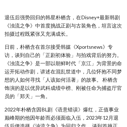
退伍后强势回归的韩星朴栖含，在Disney+最新韩剧
《浊流之争》中首度挑战正剧与古装角色，坦言这次
拍摄过程既紧张又充满成长。
日前，朴栖含在首尔接受韩媒《Xportsnews》专
访，谈到自己的「正剧初体验」与拍戏背后的努力。
《浊流之争》是一部以朝鲜时代「京江」为背景的命
运开拓动作剧，讲述在混乱世道中，几位怀抱不同梦
想的人如何寻找「人该如何活著」的故事。 朴栖含
饰演的是以优异武科成绩中榜、刚被任命为捕盗厅官
员的「郑天」一角。
2022年朴栖含因BL剧《语意错误》爆红，正值事业
巅峰期的他因年龄而必须面临入伍，2023年12月退
伍后便选择《浊流之争》为回归之作。 谈到首挑正