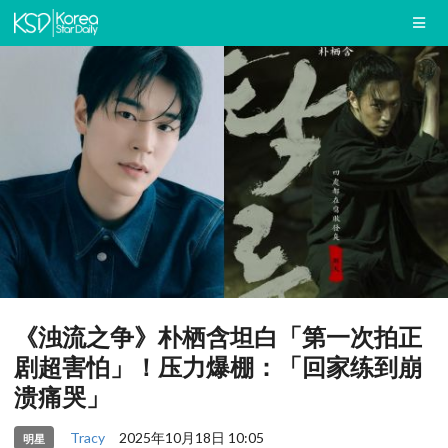
《浊流之争》朴栖含坦白「第一次拍正
剧超害怕」！压力爆棚：「回家练到崩
溃痛哭」
Tracy
2025年10月18日 10:05
明星