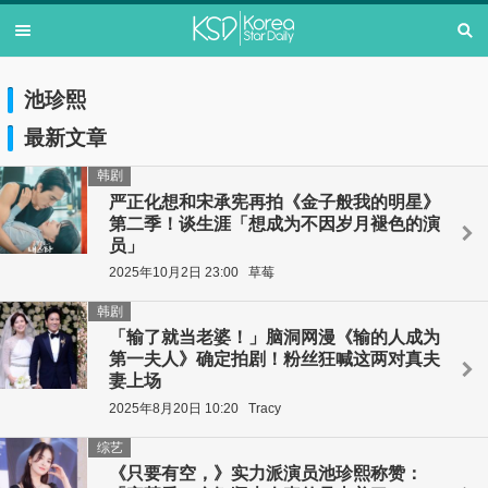
池珍熙
最新文章
韩剧
严正化想和宋承宪再拍《金子般我的明星》
第二季！谈生涯「想成为不因岁月褪色的演
员」
2025年10月2日 23:00
草莓
韩剧
「输了就当老婆！」脑洞网漫《输的人成为
第一夫人》确定拍剧！粉丝狂喊这两对真夫
妻上场
2025年8月20日 10:20
Tracy
综艺
《只要有空，》实力派演员池珍熙称赞：