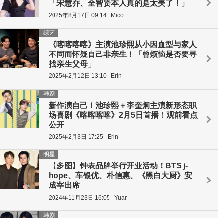
「宋慧乔、全智贤本人真的是太美了！」
2025年8月17日 09:14
Mico
综艺
《喀喀喀喀》主演池珍熙从小因血型与家人
不同而怀疑自己非亲生！「曾烦恼是否要寻
找亲生父母」
2025年2月12日 13:10
Erin
韩剧
新作演自己！池珍熙＋李奎炯主演新形态职
场喜剧《喀喀喀喀》2月5日首播！观前看点
公开
2025年2月3日 17:25
Erin
明星
【多图】钟表品牌举行开业活动！BTS j-
hope、车银优、朴信惠、《黑白大厨》安
成宰出席
2024年11月23日 16:05
Yuan
韩剧