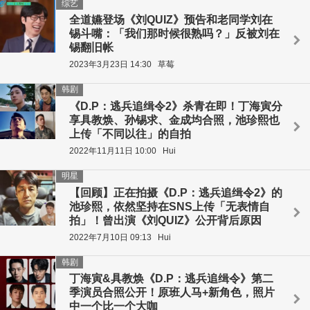
综艺
全道嬿登场《刘QUIZ》预告和老同学刘在
锡斗嘴：「我们那时候很熟吗？」反被刘在
锡翻旧帐
2023年3月23日 14:30
草莓
韩剧
《D.P：逃兵追缉令2》杀青在即！丁海寅分
享具教焕、孙锡求、金成均合照，池珍熙也
上传「不同以往」的自拍
2022年11月11日 10:00
Hui
明星
【回顾】正在拍摄《D.P：逃兵追缉令2》的
池珍熙，依然坚持在SNS上传「无表情自
拍」！曾出演《刘QUIZ》公开背后原因
2022年7月10日 09:13
Hui
韩剧
丁海寅&具教焕《D.P：逃兵追缉令》第二
季演员合照公开！原班人马+新角色，照片
中一个比一个大咖