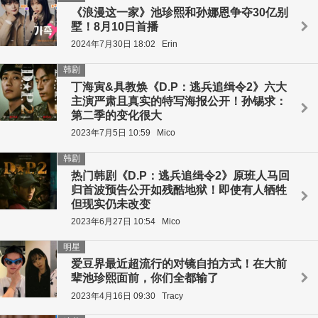
《浪漫这一家》池珍熙和孙娜恩争夺30亿别
墅！8月10日首播
2024年7月30日 18:02
Erin
韩剧
丁海寅&具教焕《D.P：逃兵追缉令2》六大
主演严肃且真实的特写海报公开！孙锡求：
第二季的变化很大
2023年7月5日 10:59
Mico
韩剧
热门韩剧《D.P：逃兵追缉令2》原班人马回
归首波预告公开如残酷地狱！即使有人牺牲
但现实仍未改变
2023年6月27日 10:54
Mico
明星
爱豆界最近超流行的对镜自拍方式！在大前
辈池珍熙面前，你们全都输了
2023年4月16日 09:30
Tracy