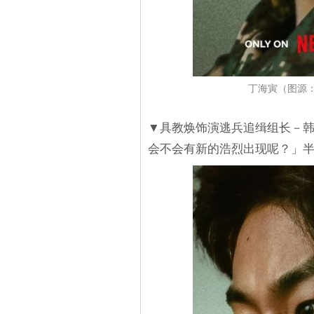
丁海寅（图源：N
▼具教焕饰演逃兵追缉组长－
会不会有新的浩烈出现呢？」