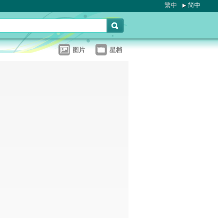
繁中
简中
图片
星档