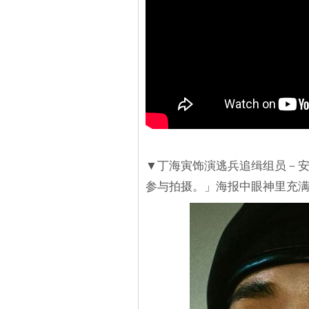
▼丁海寅饰演逃兵追缉组员－
参与拍摄。」海报中眼神里充