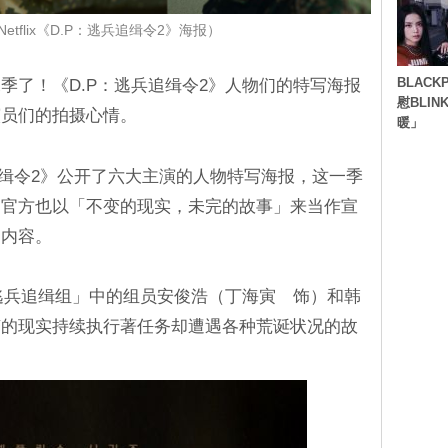
etflix《D.P：逃兵追缉令2》海报）
BLACK
季了！《D.P：逃兵追缉令2》人物们的特写海报
慰BLI
演员们的拍摄心情。
暖」
：逃兵追缉令2》公开了六大主演的人物特写海报，这一季
，官方也以「不变的现实，未完的故事」来当作宣
的内容。
「逃兵追缉组」中的组员安俊浩（丁海寅 饰）和韩
变的现实持续执行著任务却遭遇各种荒诞状况的故