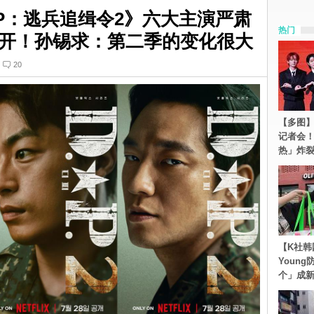
.P：逃兵追缉令2》六大主演严肃
热门
开！孙锡求：第二季的变化很大
20
【多图】S
记者会
热」炸
【K社韩
Youn
个」成