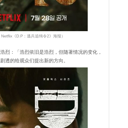
etflix《D.P：逃兵追缉令2》海报）
韩浩烈：「浩烈依旧是浩烈，但随著情况的变化，
半剧透的给观众们提出新的方向。