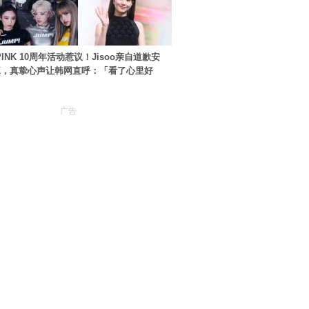
PINK 10周年活动惹议！Jisoo亲自道歉安
NK，真挚心声让韩网直呼：「看了心里好
广告