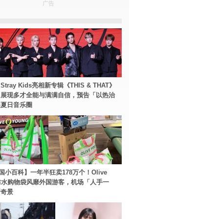
广告
tray Kids亮相新专辑《THIS & THAT》
！展现多才全能与满满自信，预告「以热治
裂夏日音乐圈
国小百科】一年半狂卖178万个！Olive
g防水购物袋风靡外国游客，机场「人手一
新奇景