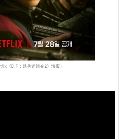
tflix《D.P：逃兵追缉令2》海报）