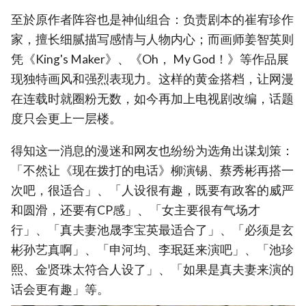
至於原作者阵容也是神仙组合：负责剧本的崔宥珍作
家，擅长细腻描写感情与人物内心；而画师姜智英则
凭《King's Maker》、《Oh， My God！》等作品展
现独特画风和强烈表现力。这样的黄金搭档，让网漫
在连载时就圈粉无数，如今再加上电视剧改编，话题
度只会更上一层楼。
得知这一消息的漫迷和网友也纷纷为选角出谋划策：
「不然让《现在拨打的电话》柳演锡、蔡秀彬再搭一
次吧，很适合」、「人设很有趣，既要有政客的威严
和圆滑，还要有CP感」、「女主要很有气场才
行」、「真夫妻池晟李宝英最适合了」、「必须是玄
彬孙艺真啊」、「申河均、李珉廷来演吧」、「池珍
熙、金贤珠太符合人设了」、「如果是真夫妻来演的
话会更有趣」等。