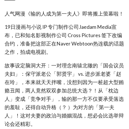
人气网漫《输的人成为第一夫人》即将搬上萤幕啦！
19日漫画与小说 IP 专门制作公司Jaedam Media宣
布，已和知名影视制作公司 Cross Pictures 签下改编
合约，准备把这部正在Naver Webtoon热连载的话题
之作，拍成电视剧。
故事设定脑洞大开：一对理念南辕北辙的「国会议员
夫妇」：保守派老公「郭贤宇」 vs. 进步派老婆「赵
在玲」，本来就天天拌嘴，没想到因为一桩超大型贿
赂丑闻，两人竟然双双参加总统大选？！从「枕边
人」变成「竞争对手」，输的那一方不仅要承受落选
的羞耻，还得自动升格（？ ）为对方的「第一夫
人」！这对夫妻的政治与婚姻混战，想必会比选举辩
论会还精彩。