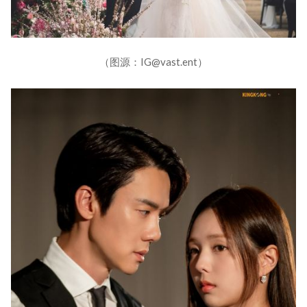
（图源：IG@vast.ent）