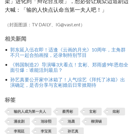
架」进化到「辩论台互喷」，想必会让观众边追剧边
大喊：「输的人快点认命当第一夫人吧！」
（封面图源：TV DAILY、IG@vast.ent）
相关新闻
郭东延入伍在即！适逢《云画的月光》10周年，主角群
不只一起合拍画报，还录制特别节目
《韩国制造2》导演曝3大看点！玄彬、郑雨盛9年恩怨全
面引爆：谁能活到最后？
孙艺真要公开家中冰箱了！人气综艺《拜托了冰箱》出
演确定，是否分享与玄彬婚后日常掀期待
标签
输的人成为第一夫人
蔡秀彬
玄彬
炫彬
漫改剧
池珍熙
池晟
柳演锡
李珉廷
李宝英
孙艺真