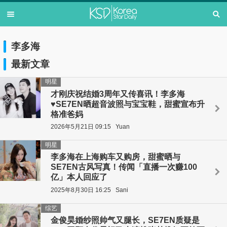
李多海
最新文章
明星
才刚庆祝结婚3周年又传喜讯！李多海
♥SE7EN晒超音波照与宝宝鞋，甜蜜宣布升
格准爸妈
2026年5月21日 09:15
Yuan
明星
李多海在上海购车又购房，甜蜜晒与
SE7EN古风写真！传闻「直播一次赚100
亿」本人回应了
2025年8月30日 16:25
Sani
综艺
金俊昊婚纱照帅气又腿长，SE7EN质疑是