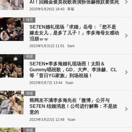
AI！回顾金俊昊祝歌表演扮张赫推奴要笑死
2025年5月26日 18:40
草莓
综艺
SE7EN婚礼现场「求婚」岳母：「您不是
嫁走女儿，是多了儿子！」李多海母女感动
泪崩ㅠㅠ
2023年5月31日 11:01
Sani
明星
SE7EN♥李多海婚礼现场照！太阳＆
Gummy唱祝歌，GD、大声、李洙赫、CL
等「昔日YG家族」到场祝福！
2023年5月7日 13:44
Yuan
明星
韩网友不满李多海先在「微博」公开与
SE7EN 结婚消息！公司进行解释：不是故
意的
2023年3月22日 12:48
Yuan
明星