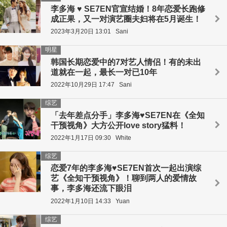
李多海 ♥ SE7EN官宣结婚！8年恋爱长跑修
成正果，又一对演艺圈夫妇将在5月诞生！
2023年3月20日 13:01
Sani
明星
韩国长期恋爱中的7对艺人情侣！有的未出
道就在一起，最长一对已10年
2022年10月29日 17:47
Sani
综艺
「去年差点分手」李多海♥SE7EN在《全知
干预视角》大方公开love story猛料！
2022年1月17日 09:30
White
综艺
恋爱7年的李多海♥SE7EN首次一起出演综
艺《全知干预视角》！聊到两人的爱情故
事，李多海还流下眼泪
2022年1月10日 14:33
Yuan
综艺