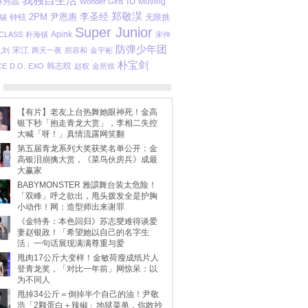
我独自生活
IU
林秀晶
Moving
Wonder Girls
李圣经
郑敬淏
2PM
尹恩惠
钟铉
无限挑
锡
Super Junior
Apink
LASS
朴海镇
宋仲
防弹少年团
宋江
孔刘
两天一夜
郑容和
金宇彬
朴宝剑
CE
D.O.
EXO
韩志旼
赵权
金所炫
【有片】老友上台热舞她眼神死！金高
银下秒「抱走青龙大赏」，李相二失控
大喊「呀！」真情流露网笑翻
第五届青龙系列大奖获奖名单公开：金
高银泪崩擒大赏，《菜鸟伙房兵》成最
大赢家
BABYMONSTER 雅譞舞台装太危险！
「双峰」呼之欲出，甩头拨发全是护胸
小动作！网：造型师出来谢罪
《金特务：本色回归》苏志燮难得谈爱
妻赵银政！「希望她以自己的名字生
活」一句话展现满满尊重与爱
甩肉17公斤大变样！金敏荷瘦成纸片人
登青龙奖，「对比一年前」网惊呆：以
为不同人
甩掉34公斤＝倒掉半个自己的油！尹敬
浩「2颗蛋白＋辣椒」地狱菜单，你敢抄