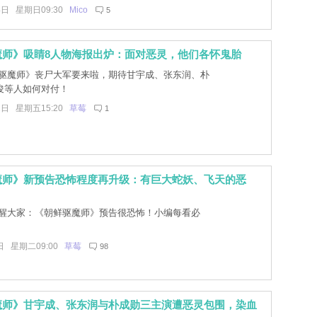
4日 星期日09:30
Mico
5
魔师》吸睛8人物海报出炉：面对恶灵，他们各怀鬼胎
驱魔师》丧尸大军要来啦，期待甘宇成、张东润、朴
俊等人如何对付！
2日 星期五15:20
草莓
1
魔师》新预告恐怖程度再升级：有巨大蛇妖、飞天的恶
醒大家：《朝鲜驱魔师》预告很恐怖！小编每看必
日 星期二09:00
草莓
98
魔师》甘宇成、张东润与朴成勋三主演遭恶灵包围，染血