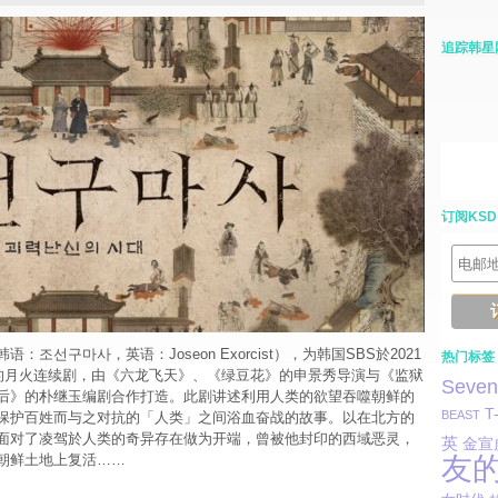
追踪韩星
订阅KSD
：조선구마사，英语：Joseon Exorcist），为韩国SBS於2021
热门标签
出的月火连续剧，由《六龙飞天》、《绿豆花》的申景秀导演与《监狱
Seven
后》的朴继玉编剧合作打造。此剧讲述利用人类的欲望吞噬朝鲜的
T
BEAST
保护百姓而与之对抗的「人类」之间浴血奋战的故事。以在北方的
面对了凌驾於人类的奇异存在做为开端，曾被他封印的西域恶灵，
英
金宣
朝鲜土地上复活……
友