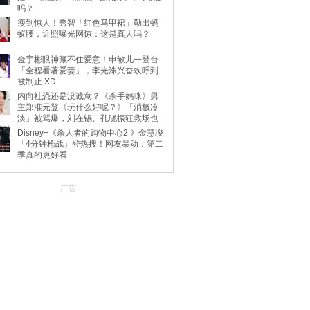
吗？
瘦到惊人！秀智「红色马甲裙」勒出蚂
蚁腰，近照曝光网惊：这是真人吗？
金宇彬眼神藏不住爱意！申敏儿一登台
「全程看著爱妻」，李光洙兴奋欢呼到
被制止 XD
内向社恐还是没诚意？《杀手妈咪》男
主郑准元登《玩什么好呢？》「消极冷
淡」被骂爆，刘在锡、孔晓振狂救场也
不动
Disney+《杀人者的购物中心2 》金慧埈
「4分钟枪战」登热搜！网友暴动：第二
季真的更好看
广告