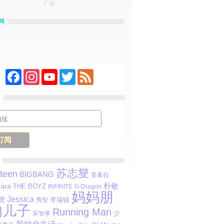
广告
网
Facebook
Instagram
YouTube
Twitter
Feed
苏志燮
teen
BIGBANG
姜素拉
朴敏
-ara
THE BOYZ
INFINITE
G-Dragon
妈妈朋
Jessica
虎
李瑞镇
秀智
的儿子
Running Man
少
宋智孝