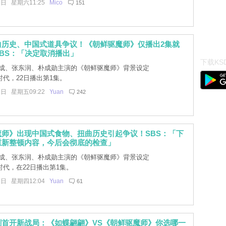
7日 星期六11:25
Mico
151
曲历史、中国式道具争议！《朝鲜驱魔师》仅播出2集就
BS：「决定取消播出」
下载KSD
成、张东润、朴成勋主演的《朝鲜驱魔师》背景设定
代，22日播出第1集。
6日 星期五09:22
Yuan
242
魔师》出现中国式食物、扭曲历史引起争议！SBS：「下
重新整顿内容，今后会彻底的检查」
成、张东润、朴成勋主演的《朝鲜驱魔师》背景设定
代，在22日播出第1集。
5日 星期四12:04
Yuan
61
剧首开新战局：《如蝶翩翩》VS《朝鲜驱魔师》你选哪一