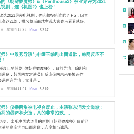
的《朝鲜驱魔师》&《Penthouse3》被业界评为2021
电视剧，连《机医2》也上榜！
你选2021最差电视剧，你会想投给谁呢？ PS：因票
以高达21部，排名越后面越主观大家参考看看就好。
5日 星期五12:32
Mico
37
魔师》申景秀导演与朴继玉编剧出面道歉，韩网反应不
带
吧！
播废止的韩剧《#朝鲜驱魔师》，目前导演、编剧和
面道歉，韩国网友对演员们反应偏向未来要慎选作
易原谅导演，尤其是 ...
8日 星期日11:41
Mico
69
魔师》仅播两集被电视台废止，主演张东润发文道歉：
为我的愚昧和安逸，真的非常抱歉。」
历史、出现中国式道具的新剧《朝鲜驱魔师》目前已
主演的张东润也出面道歉，态度相当诚恳。