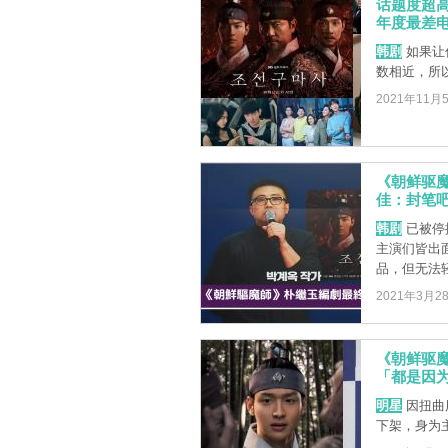
话题度超高
年度最差
韩剧
如果让
数相近，所
2021年11月
《朝鲜驱
佳：封笔
韩剧
已被停
主演们皆出
品，但无法轻
2021年3月2
《朝鲜驱
「都是因
明星
因扭曲
下架，身为