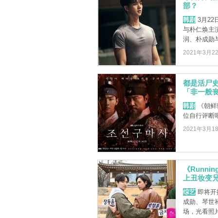
部？
韩剧
3月2
与朴仁焕主
润、朴成勋与
2021年3月2
都是活尸
「非一般
韩剧
《朝鲜
位自行评断
2021年3月1
《Runn
上丑妆变
综艺
即将开
成勋、琴世禄
场，光看照片