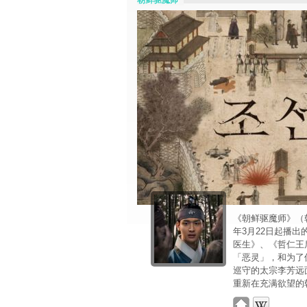
朝鲜驱魔师
《朝鲜驱魔师》（韩语
年3月22日起播
医生》、《哲仁王
「恶灵」，和为了
巡守的太宗李芳远
重新在充满欲望的