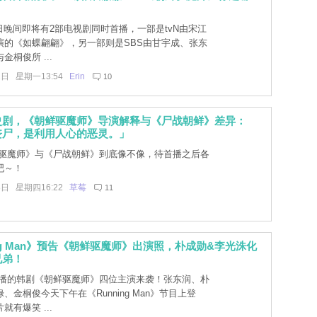
2日晚间即将有2部电视剧同时首播，一部是tvN由宋江
演的《如蝶翩翩》，另一部则是SBS由甘宇成、张东
金桐俊所 ...
2日 星期一13:54
Erin
10
史剧，《朝鲜驱魔师》导演解释与《尸战朝鲜》差异：
丧尸，是利用人心的恶灵。」
驱魔师》与《尸战朝鲜》到底像不像，待首播之后各
吧～！
8日 星期四16:22
草莓
11
ing Man》预告《朝鲜驱魔师》出演照，朴成勋&李光洙化
兄弟！
播的韩剧《朝鲜驱魔师》四位主演来袭！张东润、朴
、金桐俊今天下午在《Running Man》节目上登
就有爆笑 ...