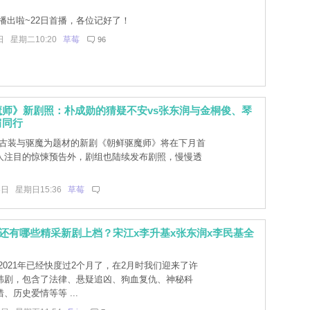
播出啦~22日首播，各位记好了！
日 星期二10:20
草莓
96
魔师》新剧照：朴成勋的猜疑不安vs张东润与金桐俊、琴
肩同行
以古装与驱魔为题材的新剧《朝鲜驱魔师》将在下月首
人注目的惊悚预告外，剧组也陆续发布剧照，慢慢透
。
8日 星期日15:36
草莓
3月还有哪些精采新剧上档？宋江x李升基x张东润x李民基全
2021年已经快度过2个月了，在2月时我们迎来了许
韩剧，包含了法律、悬疑追凶、狗血复仇、神秘科
、历史爱情等等 ...