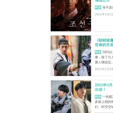
海报公开
韩剧
等不及
2021年3月2
《朝鲜驱
世禄的并
韩剧
SBS
播，除了引
露人物设定
2021年2月2
2021年
出动！
韩剧
一转眼
多新上档的
幻、时空交错