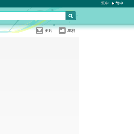
繁中
简中
图片
星档