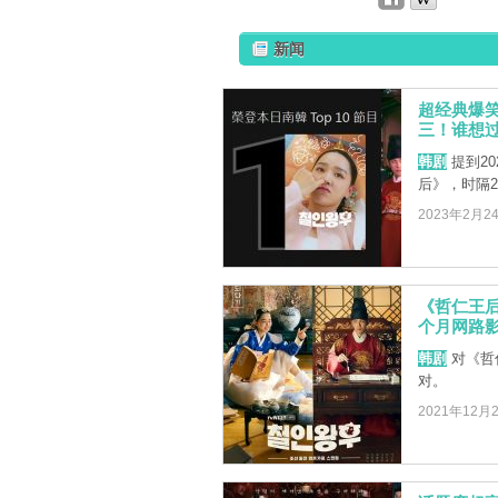
新闻
超经典爆笑
三！谁想
韩剧
提到20
后》，时隔2
2023年2月2
《哲仁王
个月网路
韩剧
对《哲
对。
2021年12月