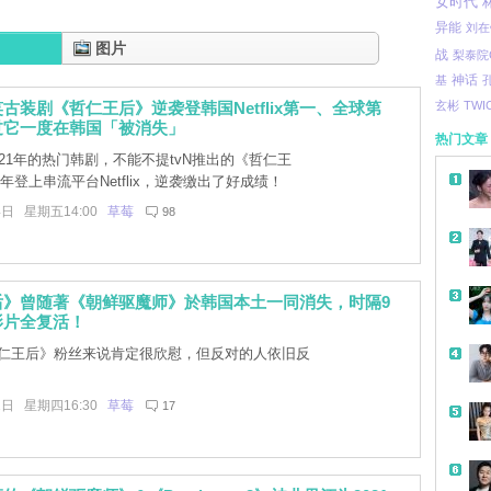
女时代
异能
刘在
图片
战
梨泰院C
基
神话
古装剧《哲仁王后》逆袭登韩国Netflix第一、全球第
玄彬
TWI
过它一度在韩国「被消失」
热门文章
21年的热门韩剧，不能不提tvN推出的《哲仁王
年登上串流平台Netflix，逆袭缴出了好成绩！
4日 星期五14:00
草莓
98
后》曾随著《朝鲜驱魔师》於韩国本土一同消失，时隔9
影片全复活！
仁王后》粉丝来说肯定很欣慰，但反对的人依旧反
2日 星期四16:30
草莓
17