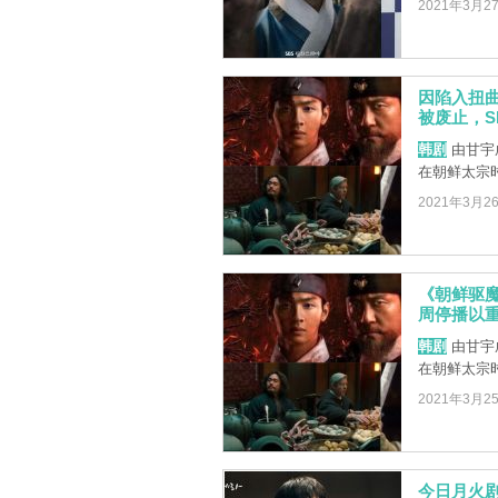
2021年3月2
因陷入扭
被废止，S
韩剧
由甘宇
在朝鲜太宗时
2021年3月2
《朝鲜驱
周停播以
韩剧
由甘宇
在朝鲜太宗时
2021年3月2
今日月火