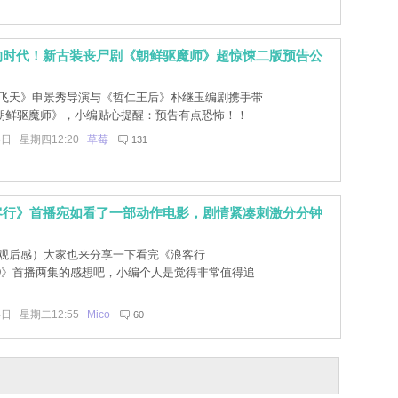
的时代！新古装丧尸剧《朝鲜驱魔师》超惊悚二版预告公
飞天》申景秀导演与《哲仁王后》朴继玉编剧携手带
朝鲜驱魔师》，小编贴心提醒：预告有点恐怖！！
8日 星期四12:20
草莓
131
客行》首播宛如看了一部动作电影，剧情紧凑刺激分分钟
观后感）大家也来分享一下看完《浪客行
ND》首播两集的感想吧，小编个人是觉得非常值得追
4日 星期二12:55
Mico
60