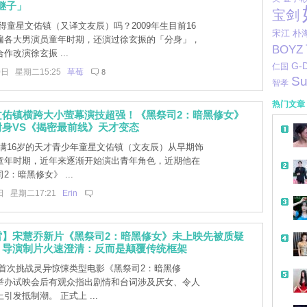
继子」
宝剑
得童星文佑镇（又译文友辰）吗？2009年生目前16
宋江
朴
遍各大男演员童年时期，还演过徐玄振的「分身」，
BOYZ
作改演徐玄振 ...
G-
仁国
0日 星期二15:25
草莓
8
Su
智孝
热门文章
文佑镇横跨大小萤幕演技超强！《黑祭司2：暗黑修女》
身VS《揭密最前线》天才变态
满16岁的天才青少年童星文佑镇（文友辰）从早期饰
童年时期，近年来逐渐开始演出青年角色，近期他在
2：暗黑修女》 ...
日 星期二17:21
Erin
雷】宋慧乔新片《黑祭司2：暗黑修女》未上映先被质疑
！导演制片火速澄清：反而是颠覆传统框架
首次挑战灵异惊悚类型电影《黑祭司2：暗黑修
举办试映会后有观众指出剧情和台词涉及厌女、令人
引发抵制潮。 正式上 ...