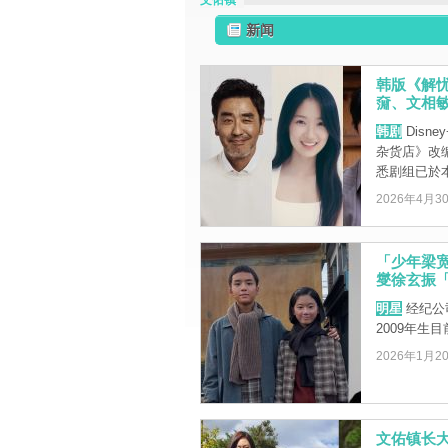
文佑镇
新闻
韩版《解
奫、文相敏
韩剧
Disn
杂货店》改编
悉剧组已於本月
2026年4月3
「少年梁
燮徐玄振
明星
经纪公
2009年生
2026年1月2
文佑镇长大