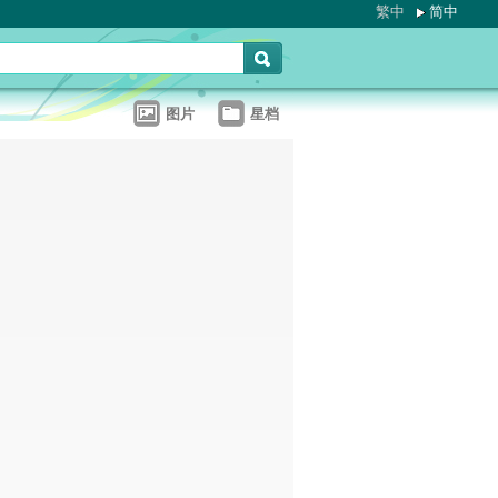
繁中
简中
图片
星档