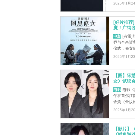
2025年1月2
[好片推荐
魔！广纳
电影
[有雷
乔与全余贇
仪式，修女们
2025年1月2
【图】宋慧
女》试映
电影
电影《
午在首尔江南
余贇（全汝彬）
2025年1月2
【影片】
《鱿鱼游