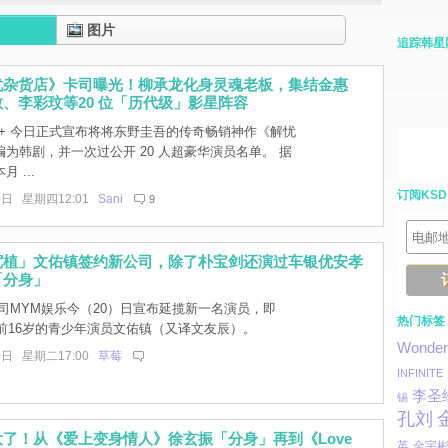
图片
追踪韩星
忧杂货店》卡司曝光！柳承龙化身灵魂老板，集结金惠
、李彩玟等20 位「历代级」影星阵容
ey+ 今日正式宣布将将东野圭吾的传奇畅销神作《解忧
为韩剧，并一次过公开 20 人超豪华演员名单。 据
 ...
订阅KSD
0日 星期四12:01
Sani
9
宽植」文佑镇签约新公司，除了朴宝剑还演过车银优安孝
「分身」
司MYM娱乐今（20）日宣布延揽新一名演员，即
热门标签
目前16岁的青少年演员文佑镇（又译文友辰）。
Wonder 
0日 星期二17:00
草莓
INFINITE
李圣
锡
孔刘
了！从《爱上变身情人》徐玄振「分身」再到《Love
英
金宇