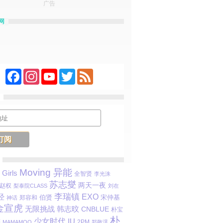
广告
网
Facebook
Instagram
YouTube
Twitter
Feed
Moving 异能
Girls
全智贤
李光洙
苏志燮
两天一夜
赵权
梨泰院CLASS
刘在
李瑞镇
经
EXO
伯贤
郑容和
宋仲基
神话
金宣虎
韩志旼
无限挑战
CNBLUE
朴宝
朴
少女时代
IU
彬
2PM
MAMAMOO
郑敬淏