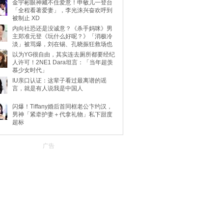
金宇彬眼神藏不住爱意！申敏儿一登台
「全程看著爱妻」，李光洙兴奋欢呼到
被制止 XD
内向社恐还是没诚意？《杀手妈咪》男
主郑准元登《玩什么好呢？》「消极冷
淡」被骂爆，刘在锡、孔晓振狂救场也
不动
以为YG很自由，其实连去厕所都要经纪
人许可！2NE1 Dara坦言：「当年超羡
慕少女时代」
IU亲口认证：这辈子看过最离谱的谣
言，就是有人说我是中国人
闪爆！Tiffany婚后首同框老公卞约汉，
男神「紧牵护妻＋代拿礼物」私下甜度
超标
广告