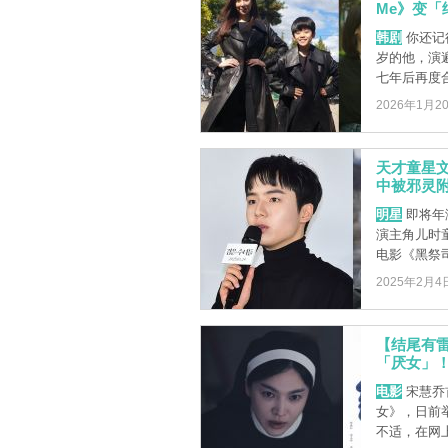
Me》变「
韩剧
你还记
岁的他，演
七年后再度合
2026年1月2
天才童星
中被邪灵附
明星
即将年
演主角儿时
电影《黑祭司
2025年2月4
【结尾有
「厌女」
电影
宋慧乔
女》，日前
不适，在网上