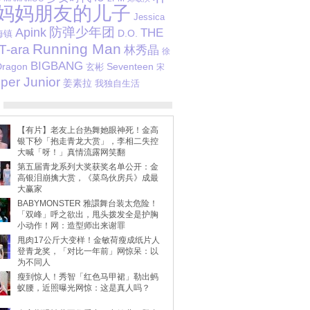
妈妈朋友的儿子
Jessica
防弹少年团
Apink
THE
D.O.
海镇
Running Man
T-ara
林秀晶
徐
BIGBANG
Dragon
玄彬
Seventeen
宋
per Junior
姜素拉
我独自生活
【有片】老友上台热舞她眼神死！金高
银下秒「抱走青龙大赏」，李相二失控
大喊「呀！」真情流露网笑翻
第五届青龙系列大奖获奖名单公开：金
高银泪崩擒大赏，《菜鸟伙房兵》成最
大赢家
BABYMONSTER 雅譞舞台装太危险！
「双峰」呼之欲出，甩头拨发全是护胸
小动作！网：造型师出来谢罪
甩肉17公斤大变样！金敏荷瘦成纸片人
登青龙奖，「对比一年前」网惊呆：以
为不同人
瘦到惊人！秀智「红色马甲裙」勒出蚂
蚁腰，近照曝光网惊：这是真人吗？