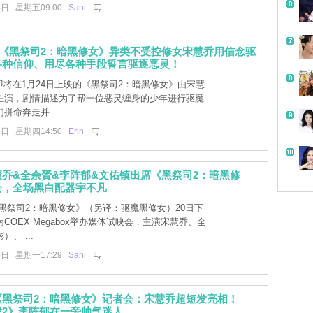
4日 星期五09:00
Sani
]《黑祭司2：暗黑修女》异类不受控修女宋慧乔用信念驱
各种信仰、用尽各种手段誓言驱逐恶灵！
带
]即将在1月24日上映的《黑祭司2：暗黑修女》由宋慧
主演，剧情描述为了帮一位恶灵缠身的少年进行驱魔
拼命奔走并 ...
3日 星期四14:50
Erin
乔&全余贇&李阵郁&文佑镇出席《黑祭司2：暗黑修
会，全场黑白配器宇不凡
黑祭司2：暗黑修女》（另译：驱魔黑修女）20日下
COEX Megabox举办媒体试映会，主演宋慧乔、全
、 ...
0日 星期一17:29
Sani
《黑祭司2：暗黑修女》记者会：宋慧乔超短发亮相！
戏2》李阵郁在一旁帅气迷人