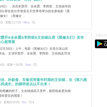
14日），演员宋慧乔、全余贇、李阵郁、文佑镇等四
同出席在首尔市蚕室乐天世界塔举办的全新电影《黑
修女》（黑修女 ...
5日 星期三17:05
Mico
下载KSD
宋慧乔&全余贇&李阵郁&文佑镇出席《黑修女们》发布
比心超害羞
12月16日）上午，电影《黑修女们》在首尔龙山区
发布会，主演宋慧乔、全余贇、李阵郁、文佑镇及导演
。
16日 星期一16:55
Sani
南佶、朴叙俊、车银优等童年时期的文佑镇，在《第六感
暴风成长」的模样差点认不出来！
前稚嫩的样子，文佑镇抽高又变声，脸部线条更加俐
颇有爱豆的感觉！
日 星期日10:00
Hui
5