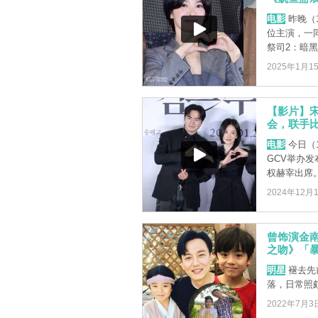
电影
昨晚（
位主演，一
祭司2：暗黑
2025年1月1
【影片】
会，联手
电影
今日（
GCV举办
权赫宰出席
2024年12月
曾饰演金
之吻》「
明星
褪去先
落，日常照
2022年7月3