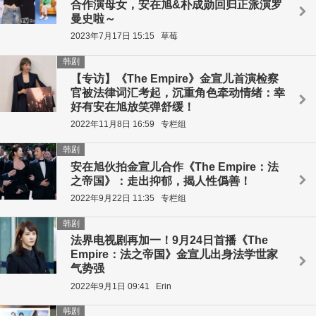
合作演母女，安在旭&朴成勋回归正派演罗
曼史啦～
2023年7月17日 15:15
草莓
韩剧
【专访】《The Empire》金宣儿首演检察
官被法律词汇考起，沉重角色牵动情绪：幸
好有安在旭放笑弹舒缓！
2022年11月8日 16:59
专栏组
韩剧
安在旭伙拍金宣儿合作《The Empire：法
之帝国》：走出抑郁，揭人性僞善！
2022年9月22日 11:35
专栏组
韩剧
法界电视剧再加一！9月24日首播《The
Empire：法之帝国》金宣儿出身法学世家
气势强
2022年9月1日 09:41
Erin
韩剧