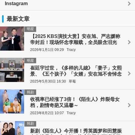
Instagram
最新文章
明星
【2025 KBS演技大赏】安在旭、严志媛称
帝封后！现场怀念李顺载，全员眼含泪光
2026年1月1日 09:29
Tracy
明星
崔廷宇过世，《多样的儿媳》「妻子」文熙
景、《五个孩子》「女婿」安在旭不舍悼念
2025年5月30日 16:30
草莓
韩剧
收视率已经涨了3倍！《陌生人》炸裂母女
档，剧情奇葩又温馨～
2023年8月2日 10:07
Tracy
韩剧
新剧《陌生人》今开播！秀英圆梦和田慧振