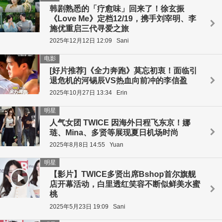
韩剧熟悉的「疗愈味」回来了！徐玄振
《Love Me》定档12/19，携手刘宰明、李
施优重启三代寻爱之旅
2025年12月12日 12:09
Sani
电影
[好片推荐]《全力奔跑》莫忘初衷！面临引
退危机的河锡辰VS热血向前冲的李信盈
2025年10月27日 13:34
Erin
明星
人气女团 TWICE 因海外日程飞东京！娜
琏、Mina、多贤等展现夏日机场时尚
2025年8月8日 14:55
Yuan
明星
【影片】TWICE多贤出席Bshop首尔旗舰
店开幕活动，白里透红笑容不断似鲜美水蜜
桃
2025年5月23日 19:09
Sani