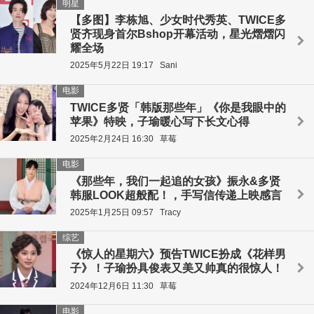
明星
【多图】李栋旭、少女时代秀英、TWICE多
贤齐现身首尔Bshop开幕活动，星光熠熠闪
耀全场
2025年5月22日 19:17
Sani
电影
TWICE多贤「韩版那些年」《你是我眼中的
苹果》特映，子瑜暖心写下长文心得
2025年2月24日 16:30
草莓
电影
《那些年，我们一起追的女孩》振永&多贤
韩服LOOK超般配！，手写信传递上映感言
2025年1月25日 09:57
Tracy
综艺
《惊人的星期六》预告TWICE扮成《花样男
子》！子瑜扮具俊表又美又帅真的很惊人！
2024年12月6日 11:30
草莓
电影