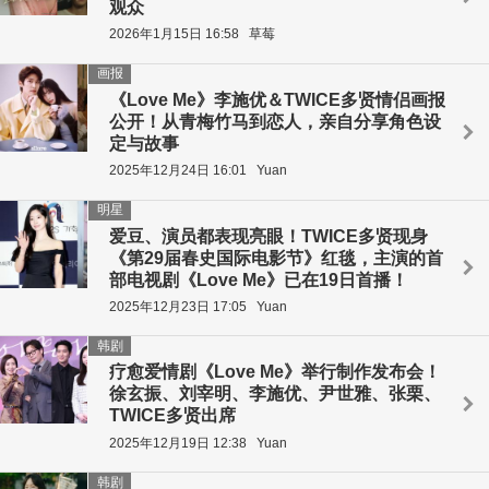
观众
2026年1月15日 16:58
草莓
画报
《Love Me》李施优＆TWICE多贤情侣画报
公开！从青梅竹马到恋人，亲自分享角色设
定与故事
2025年12月24日 16:01
Yuan
明星
爱豆、演员都表现亮眼！TWICE多贤现身
《第29届春史国际电影节》红毯，主演的首
部电视剧《Love Me》已在19日首播！
2025年12月23日 17:05
Yuan
韩剧
疗愈爱情剧《Love Me》举行制作发布会！
徐玄振、刘宰明、李施优、尹世雅、张栗、
TWICE多贤出席
2025年12月19日 12:38
Yuan
韩剧