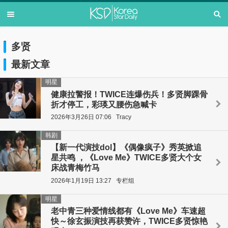
多贤
最新文章
明星
健康拉警报！TWICE连爆伤兵！多贤脚踝骨
折才停工，彩瑛又腰伤急喊卡
2026年3月26日 07:06
Tracy
韩剧
【新一代演技dol】《偶像疯子》秀英掀追
星共鸣 ，《Love Me》TWICE多贤大个女
床战青梅竹马
2026年1月19日 13:27
专栏组
明星
老中青三种爱情线都有《Love Me》车速超
快～徐玄振演技再获赞许，TWICE多贤惊艳