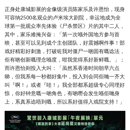
正身处康城影展的金像级演员陈家乐及许恩怡，现身
可容纳2500名观众的卢米埃大剧院，幸运地成为全
球第一批观众率先体验《尸杀禁区》片的其中二人，
其中，家乐难掩兴奋：「第一次喺外国地方参与首
映，甚至可以见到成个主创团队，好震撼啊件事！部
戏好精彩好刺激，打破咗我对僵尸一啲固有嘅谂法，
佢有啲创新嘅理念喺度，咁我觉得系好新鲜嘅。」；
而许恩怡则投入大叫：「虽然系香港时间朝早六点
睇，但我系每一秒都好集中，投入到会同佢哋一齐大
叫『啊！』或者『哇！』我全部都系超级专心同埋好
惊，你好钟意嘅一啲角色，有啲嘢会发生喺佢哋身
上，系真系谂唔到嘅，所以系好值得入戏院支持！」