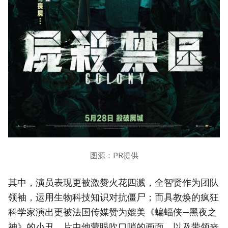
图源：PR提供
其中，演员表现更被激赞火花四溅，全智贤作为团队
领袖，运用生物科技知识对抗僵尸；而具教焕的疯狂
科学家演出更被法国传媒赞为媲美《蝙蝠侠—黑夜之
神》的小丑。片中他蒙眼吹口哨的画面，以及带领丧