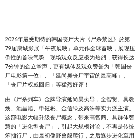
2026年最受期待的韩国丧尸大片《尸杀禁区》於第
79届康城影展「午夜展映」单元作全球首映，展现压
倒性的首映气势。现场观众反应极为热烈，获得长达
7分钟的企立掌声，更有媒体及观众赞誉为「韩国丧
尸电影第一位」、「延尚昊丧尸宇宙的最高峰」、
「丧尸片权威回归」等猛烈好评！
由《尸杀列车》金牌导演延尚昊执导，全智贤、具教
焕、池昌旭、申铉彬、金信绿及高洙等实力派主演。
这部电影大幅升级丧尸概念，带来高智商、具群体智
慧的「进化型丧尸」，引起大规模讨论，不再是传统
笨拙行尸，由最初像野兽般爬行，之后逐步进化至用