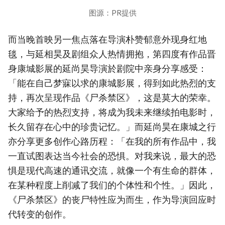
图源：PR提供
而当晚首映另一焦点落在导演朴赞郁意外现身红地
毯，与延相昊及剧组众人热情拥抱，第四度有作品晋
身康城影展的延尚昊导演於剧院中亲身分享感受：
「能在自己梦寐以求的康城影展，得到如此热烈的支
持，再次呈现作品《尸杀禁区》，这是莫大的荣幸。
大家给予的热烈支持，将成为我未来继续拍电影时，
长久留存在心中的珍贵记忆。」而延尚昊在康城之行
亦分享更多创作心路历程：「在我的所有作品中，我
一直试图表达当今社会的恐惧。对我来说，最大的恐
惧是现代高速的通讯交流，就像一个有生命的群体，
在某种程度上削减了我们的个体性和个性。」因此，
《尸杀禁区》的丧尸特性应为而生，作为导演回应时
代转变的创作。