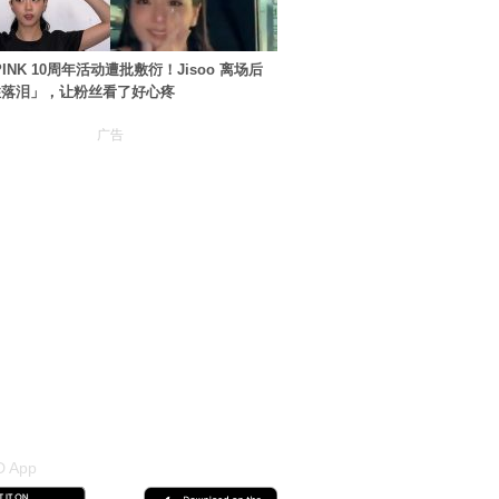
PINK 10周年活动遭批敷衍！Jisoo 离场后
住落泪」，让粉丝看了好心疼
广告
 App