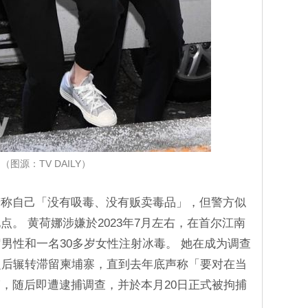
（图源：TV DAILY）
辩称自己「没有吸毒、没有贩卖毒品」，但警方似
。 黄荷娜涉嫌於2023年7月左右，在首尔江南
岁男性和一名30多岁女性注射冰毒。 她在成为调查
之后辗转滞留柬埔寨，直到去年底声称「要对在当
，随后即遭逮捕调查，并於本月20日正式被拘捕