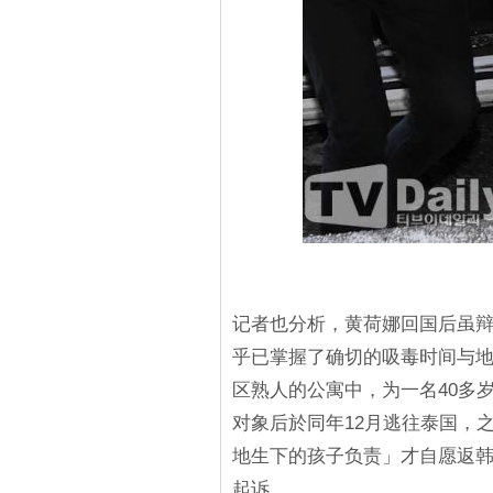
记者也分析，黄荷娜回国后虽
乎已掌握了确切的吸毒时间与地点
区熟人的公寓中，为一名40多
对象后於同年12月逃往泰国，
地生下的孩子负责」才自愿返韩
起诉。