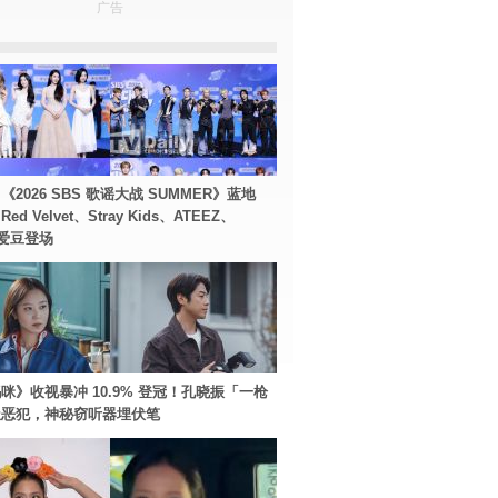
广告
2026 SBS 歌谣大战 SUMMER》蓝地
d Velvet、Stray Kids、ATEEZ、
等爱豆登场
咪》收视暴冲 10.9% 登冠！孔晓振「一枪
极恶犯，神秘窃听器埋伏笔