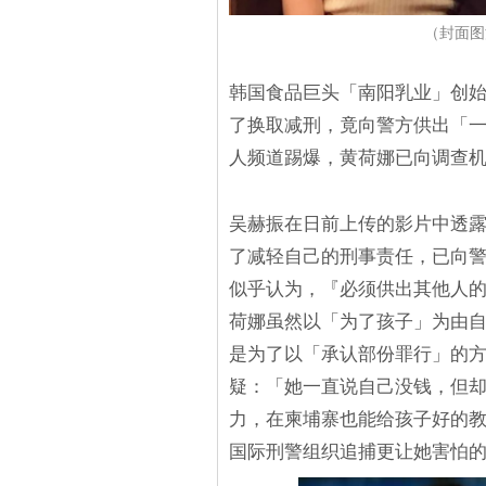
（封面图源
韩国食品巨头「南阳乳业」创
了换取减刑，竟向警方供出「
人频道踢爆，黄荷娜已向调查
吴赫振在日前上传的影片中透
了减轻自己的刑事责任，已向警
似乎认为，『必须供出其他人
荷娜虽然以「为了孩子」为由自
是为了以「承认部份罪行」的方
疑：「她一直说自己没钱，但却
力，在柬埔寨也能给孩子好的教
国际刑警组织追捕更让她害怕