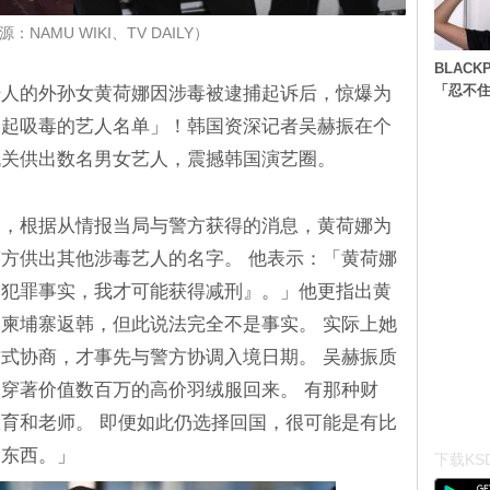
：NAMU WIKI、TV DAILY）
BLACK
「忍不
始人的外孙女黄荷娜因涉毒被逮捕起诉后，惊爆为
一起吸毒的艺人名单」！韩国资深记者吴赫振在个
机关供出数名男女艺人，震撼韩国演艺圈。
露，根据从情报当局与警方获得的消息，黄荷娜为
方供出其他涉毒艺人的名字。 他表示：「黄荷娜
的犯罪事实，我才可能获得减刑』。」他更指出黄
柬埔寨返韩，但此说法完全不是事实。 实际上她
式协商，才事先与警方协调入境日期。 吴赫振质
穿著价值数百万的高价羽绒服回来。 有那种财
育和老师。 即便如此仍选择回国，很可能是有比
的东西。」
下载KSD