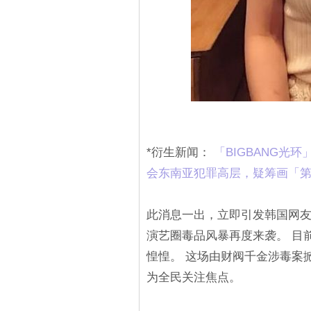
*衍生新闻：
「BIGBANG
会东南亚犯罪高层，疑筹画「第二个B
此消息一出，立即引发韩国网友热议
演艺圈毒品风暴再度来袭。 目
惶惶。 这场由财阀千金涉毒案
为全民关注焦点。