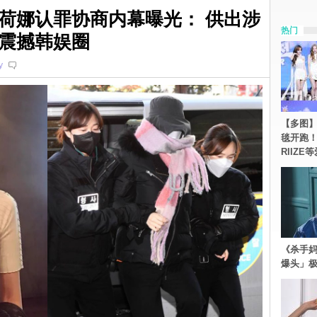
荷娜认罪协商内幕曝光： 供出涉
热门
震撼韩娱圈
y
【多图】《
毯开跑！Re
RIIZE
《杀手妈
爆头」