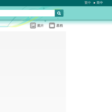
繁中
简中
图片
星档