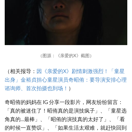
（图源：《亲爱的X》截图）
（相关报导：
因《亲爱的X》剧情刺激强烈！「童星
出身」金裕贞担心童星演员奇昭侑：要导演安排心理
谘询师、首次拍摄也到场！
）
奇昭侑的妈妈在 IG 分享一段影片，网友纷纷留言：
「真的被迷住了！昭侑真的是演技疯子」、「童星选
角真的...最棒」、「昭侑的演技真的太好了」、「看
的时候一直赞叹」、「如果生活太艰难，就赶快回到