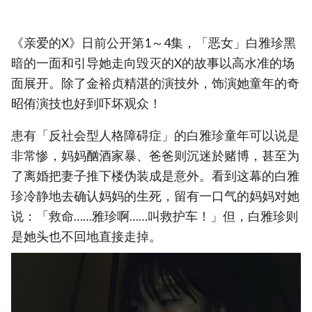
《亲爱的X》日前公开第1～4集，「恶女」白雅珍黑
暗的一面和引导她走向毁灭的X的故事以高水准的场
面展开。除了金裕贞精湛的演技外，饰演她童年的奇
昭侑演技也好到吓坏观众！
患有「反社会型人格障碍症」的白雅珍童年可以说是
非常惨，妈妈酗酒家暴、爸爸则沉迷於赌博，甚至为
了离婚把妻子推下楼伪装成是意外。看到这幕的白雅
珍冷静地去确认妈妈的生死，留有一口气的妈妈对她
说：「救命……雅珍啊……叫救护车！」但，白雅珍则
是她头也不回地直接走掉。