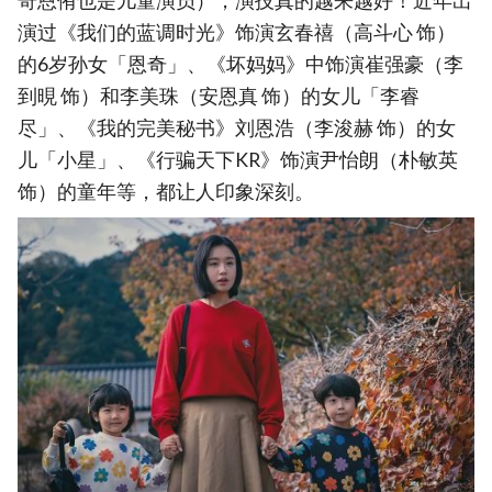
奇恩侑也是儿童演员），演技真的越来越好！近年出
演过《我们的蓝调时光》饰演玄春禧（高斗心 饰）
的6岁孙女「恩奇」、《坏妈妈》中饰演崔强豪（李
到晛 饰）和李美珠（安恩真 饰）的女儿「李睿
尽」、《我的完美秘书》刘恩浩（李浚赫 饰）的女
儿「小星」、《行骗天下KR》饰演尹怡朗（朴敏英
饰）的童年等，都让人印象深刻。