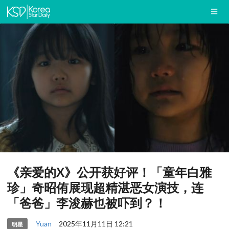
《亲爱的X》公开获好评！「童年白雅
珍」奇昭侑展现超精湛恶女演技，连
「爸爸」李浚赫也被吓到？！
Yuan
2025年11月11日 12:21
明星