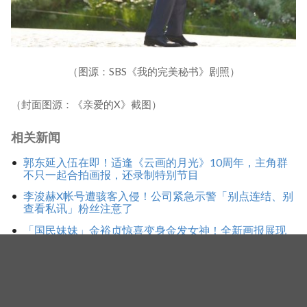
（图源：SBS《我的完美秘书》剧照）
（封面图源：《亲爱的X》截图）
相关新闻
郭东延入伍在即！适逢《云画的月光》10周年，主角群
不只一起合拍画报，还录制特别节目
李浚赫X帐号遭骇客入侵！公司紧急示警「别点连结、别
查看私讯」粉丝注意了
「国民妹妹」金裕贞惊喜变身金发女神！全新画报展现
百变魅力，新剧《100日的谎言》将在10月首播
标签
金裕贞
亲爱的X
李浚赫
我的完美秘书