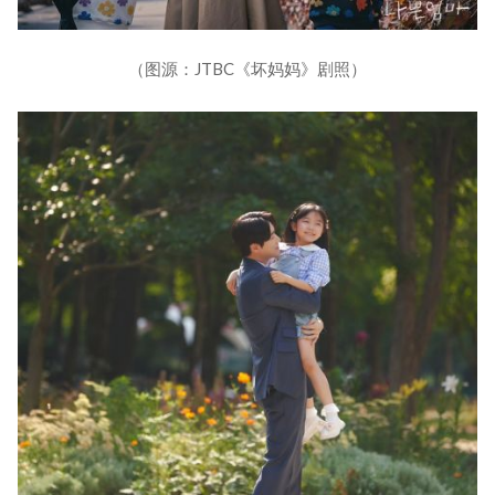
（图源：JTBC《坏妈妈》剧照）