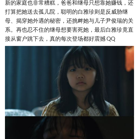
新的家庭也非常糟糕，爸爸和继母只想靠她赚钱，还
打算把她送去孤儿院，聪明的白雅珍则是反威胁继
母、揭穿她外遇的秘密，还挑衅她与儿子尹俊瑞的关
系。再也忍不住的继母想要害死她，最后白雅珍竟直
接从窗户跳下去，真的每次登场都好震撼 QQ