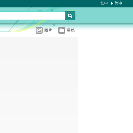
繁中
简中
图片
星档