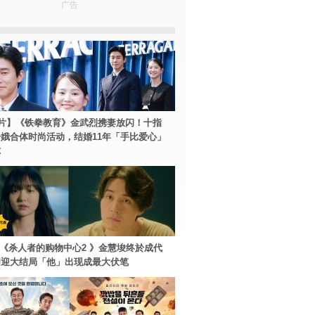
广告
片】《铁拳教育》金武烈携妻放闪！十指
娥合体时尚活动，结婚11年「手比爱心」
尔
ey+《杀人者的购物中心2 》金慧埈终於成代
周迎大结局「他」出现成最大伏笔