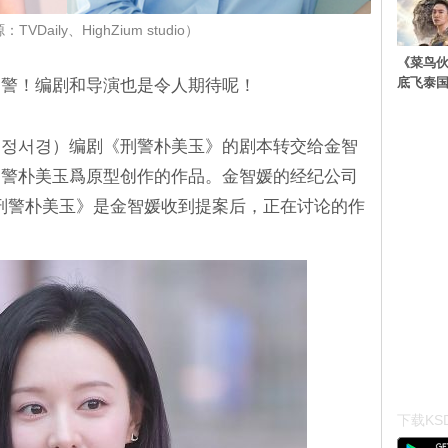
VDaily、HighZium studio）
《菜鸟
底飞泰
刑警！编剧和导演也是令人期待呢！
（정서경）编剧《刑警朴美玉》的剧本转交给金智
刑警朴美玉爲原型创作的作品。金智媛的经纪公司
回应：「《刑警朴美玉》是金智媛收到提案后，正在讨论的作
下载KSD