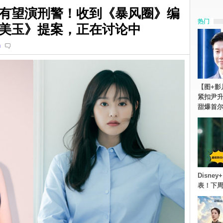
有望演刑警！收到《暴风圈》编
热门
美玉》提案，正在讨论中
n
【图+影
紧扣尹升
甜爆首
Disn
表！下