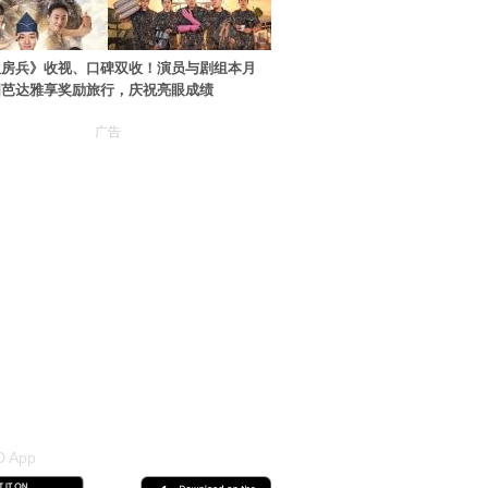
伙房兵》收视、口碑双收！演员与剧组本月
国芭达雅享奖励旅行，庆祝亮眼成绩
广告
 App