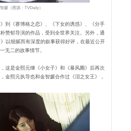
智媛（图源：TVDaily）
子》到《赛博格之恋》、《下女的诱惑》、《分手
与朴赞郁导演的作品，受到全世界关注。另外，通
女子》以细腻而有深度的叙事获得好评，在最近公开
现独一无二的故事情节。
导，这是金熙元继《小女子》和《暴风圈》后再次
外，金熙元执导也和金智媛合作过《泪之女王》，