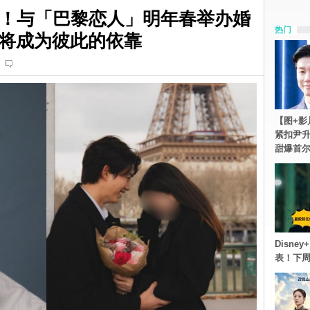
婚！与「巴黎恋人」明年春举办婚
热门
将成为彼此的依靠
【图+影
紧扣尹升
甜爆首
Disn
表！下