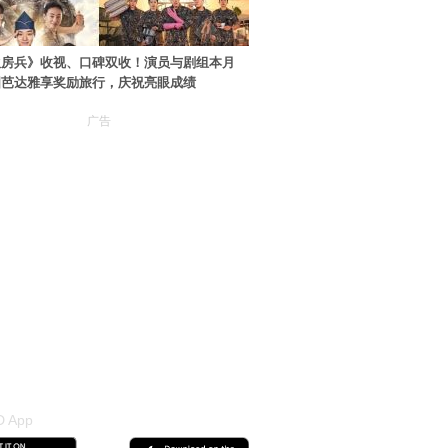
伙房兵》收视、口碑双收！演员与剧组本月
国芭达雅享奖励旅行，庆祝亮眼成绩
广告
 App