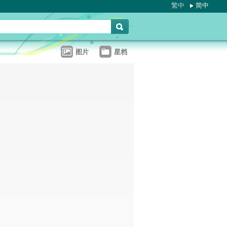
繁中
简中
图片
星档