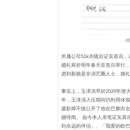
（图
所属公司51k亦随后证实喜讯
婚礼将於明年春天在首尔举行
虑到新娘是非演艺圈人士，婚
事实上，玉泽演早於2020年便
年，玉泽演入伍期间仍利用休假
摄影师不慎公开了他在巴黎向
婚传闻。 如今本人亲笔证实喜
到永远的伴侣」、「我爱的欧