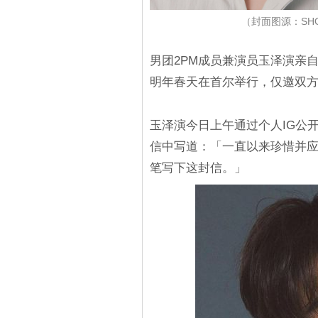
（封面图源：SHOWO
男团2PM成员兼演员玉泽演亲
明年春天在首尔举行，仅邀双
玉泽演今日上午通过个人IG公
信中写道：「一直以来珍惜并
笔写下这封信。」