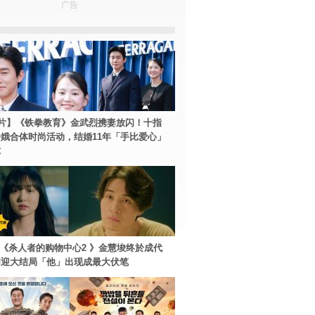
广告
片】《铁拳教育》金武烈携妻放闪！十指
娥合体时尚活动，结婚11年「手比爱心」
尔
ey+《杀人者的购物中心2 》金慧埈终於成代
周迎大结局「他」出现成最大伏笔