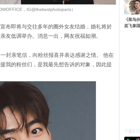
FFICE，IG@thebestphotoparis）
《菜鸟
底飞泰
自宣布即将与交往多年的圈外女友结婚，婚礼将於
方亲友低调举办。消息一出，网友祝福如潮。
开一封亲笔信，向粉丝报喜并表达感谢之情。 他在
应援我的粉丝们，是我最先想告诉的对象，因此提
下载KSD