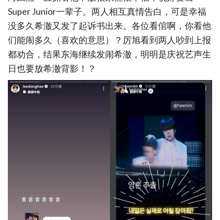
Super Junior一辈子。两人相互真情告白，可是幸福
没多久希澈又发了起诉书出来。各位看倌啊，你看他
们能闹多久（喜欢的意思）？厉旭看到两人吵到上报
都劝合，结果东海继续发闹希澈，明明是庆祝艺声生
日也要放希澈背影！？