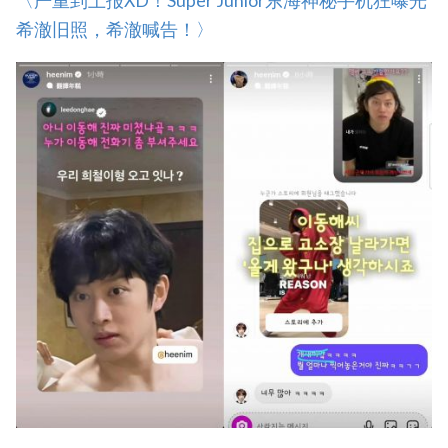
‎〈严重到上报XD！Super Junior东海神秘手机狂曝光
希澈旧照，希澈喊告！〉‎