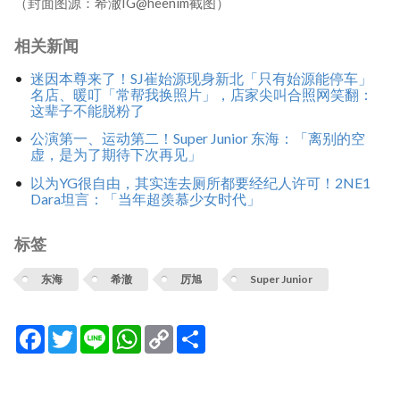
（封面图源：希澈IG@heenim截图）
相关新闻
迷因本尊来了！SJ崔始源现身新北「只有始源能停车」
名店、暖叮「常帮我换照片」，店家尖叫合照网笑翻：
这辈子不能脱粉了
公演第一、运动第二！Super Junior 东海：「离别的空
虚，是为了期待下次再见」
以为YG很自由，其实连去厕所都要经纪人许可！2NE1
Dara坦言：「当年超羡慕少女时代」
标签
东海
希澈
厉旭
Super Junior
Facebook
Twitter
Line
WhatsApp
Copy
分
Link
享