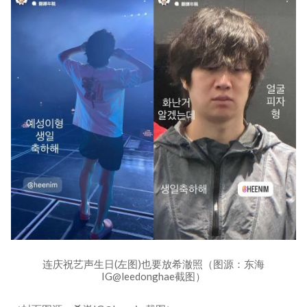
连庆祝艺声生日(左图)也要放希澈照（图源：东海
IG@leedonghae截图）