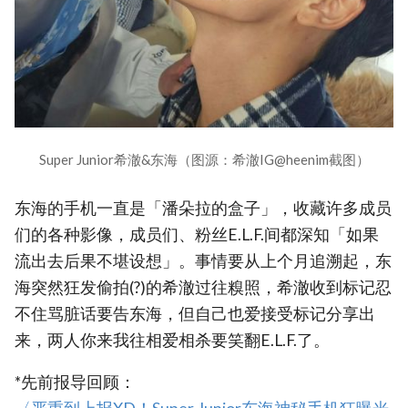
Super Junior希澈&东海（图源：希澈IG@heenim截图）
东海的手机一直是「潘朵拉的盒子」，收藏许多成员
们的各种影像，成员们、粉丝E.L.F.间都深知「如果
流出去后果不堪设想」。事情要从上个月追溯起，东
海突然狂发偷拍(?)的希澈过往糗照，希澈收到标记忍
不住骂脏话要告东海，但自己也爱接受标记分享出
来，两人你来我往相爱相杀要笑翻E.L.F.了。
*先前报导回顾：