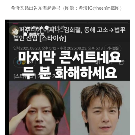
希澈又贴出告东海起诉书（图源：希澈IG@heenim截图）