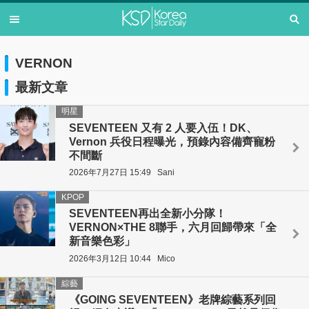
VERNON
最新文章
明星
SEVENTEEN 又有 2 人要入伍！DK、
Vernon 兵役日程曝光，預錄內容備齊寵粉
不間斷
2026年7月27日 15:49
Sani
KPOP
SEVENTEEN再出全新小分隊！
VERNON×THE 8聯手，六月回歸帶來「全
新音樂色彩」
2026年3月12日 10:44
Mico
綜藝
《GOING SEVENTEEN》老牌綜藝系列回