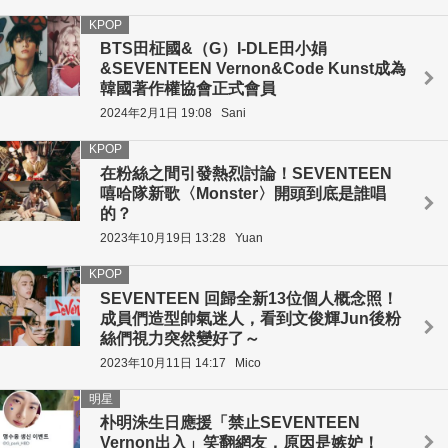
KPOP
BTS田柾國&（G）I-DLE田小娟
&SEVENTEEN Vernon&Code Kunst成為
韓國著作權協會正式會員
2024年2月1日 19:08
Sani
KPOP
在粉絲之間引發熱烈討論！SEVENTEEN
嘻哈隊新歌〈Monster〉開頭到底是誰唱
的？
2023年10月19日 13:28
Yuan
KPOP
SEVENTEEN 回歸全新13位個人概念照！
成員們造型帥氣迷人，看到文俊輝Jun後粉
絲們視力突然變好了～
2023年10月11日 14:17
Mico
明星
朴明洙生日應援「禁止SEVENTEEN
Vernon出入」笑翻網友，原因是嫉妒！