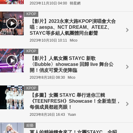
2023年11月10日 04:00
韓星網
KPOP
【影片】2023永東大路KPOP演唱會大合
唱：aespa、NCT DREAM、ATEEZ、
STAYC等多組人氣團體同台獻聲
2023年10月10日 10:11
Mico
KPOP
【影片】人氣女團 STAYC 新歌
〈Bubble〉showcase 回歸 live 舞台公
開！俏皮可愛天使降臨
2023年8月18日 08:30
Mico
KPOP
【多圖】女團 STAYC 舉行迷你三輯
《TEENFRESH》Showcase！全新造型，
每個成員都超亮眼！
2023年8月16日 16:43
Yuan
綜藝
軍人的精神糧食來了！女團STAYC、全昭