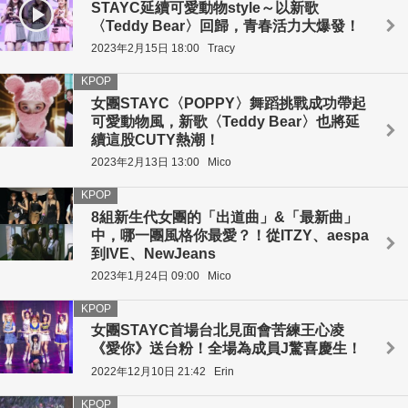
STAYC延續可愛動物style～以新歌
〈Teddy Bear〉回歸，青春活力大爆發！
2023年2月15日 18:00
Tracy
KPOP
女團STAYC〈POPPY〉舞蹈挑戰成功帶起
可愛動物風，新歌〈Teddy Bear〉也將延
續這股CUTY熱潮！
2023年2月13日 13:00
Mico
KPOP
8組新生代女團的「出道曲」&「最新曲」
中，哪一團風格你最愛？！從ITZY、aespa
到IVE、NewJeans
2023年1月24日 09:00
Mico
KPOP
女團STAYC首場台北見面會苦練王心凌
《愛你》送台粉！全場為成員J驚喜慶生！
2022年12月10日 21:42
Erin
KPOP