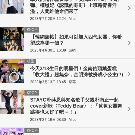
彌、權恩妃《認識的哥哥》上班路青春洋
溢，人間維他命們來了
2023年7月20日 12:24
Mico
KPOP
【韓網熱帖】如果可以加入四代女團，你希
望成為哪一個？
2023年4月30日 16:39
Sani
明星
今天3/13生日的明星們！金南佶頭戴蛋糕
「收大禮」超無奈，金明洙被扮成小公主(?)
2023年3月13日 18:45
草莓
KPOP
STAYC朴蒔恩與知名歌手父親朴南正一起
cover新歌〈Teddy Bear〉：「爸爸女團舞
跳得也太好了吧～！」
2023年2月19日 08:30
Mico
KPOP