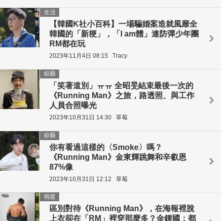
生活
【韓國K社小百科】一場騙婚案造就風靡全
韓國的「新梗」，「I am體」連防彈少年團
RM都在玩
2023年11月4日 08:15
Tracy
綜藝
「笑著道別」ㅠㅠ 全昭旻結束最後一次的
《Running Man》之旅，路透照、與工作
人員合照曝光
2023年10月31日 14:30
草莓
綜藝
你有看過這樣的〈Smoke〉嗎？
《Running Man》金東輝跳舞和辛叡恩
87%像
2023年10月31日 12:12
草莓
明星
區別對待《Running Man》，在海報裡脫
上衣卻在「RM」裡穿那麼多？金鍾國：都