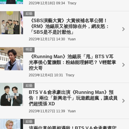
2023年12月18日 09:34
Tracy
綜藝
《SBS演藝大賞》大賞候補名單公開！
《RM》池錫辰又被排除在外，網友怒：
「SBS是不是討厭他」
2023年12月17日 14:30
Yuan
明星
《Running Man》池錫辰「甩」BTS V耳
光事後心驚膽顫：粉絲能理解吧？ V輕鬆掌
控大哥
2023年12月4日 10:31
Tracy
綜藝
BTS V＆俞承豪出演《Running Man》預
告 ！兩位「新興老千」玩遊戲超瘋，讓成員
們超慌張 XD
2023年11月27日 11:39
Yuan
綜藝
這兩位真的要相遇啦！BTS V＆俞承豪遵守