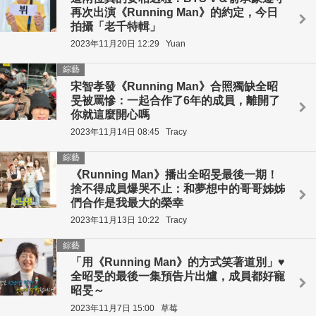
再次出演《Running Man》的約定，今日
拍攝「老千特輯」
2023年11月20日 12:29
Yuan
綜藝
宋智孝發《Running Man》合照獨缺全昭
旻被罵慘：一起合作了6年的成員，離開了
你就這麼開心嗎
2023年11月14日 08:45
Tracy
綜藝
《Running Man》播出全昭旻最後一期！
捨不得成員爆哭不止：和夢想中的哥哥姊姊
們合作是我最大的榮幸
2023年11月13日 10:22
Tracy
綜藝
「用《Running Man》的方式笑著道別」♥
全昭旻的最後一集預告片出爐，成員都好寵
昭旻～
2023年11月7日 15:00
草莓