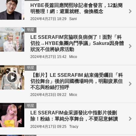
HYBE長篇回應閔熙珍記者會發言，12點簡
明整理！網：避重就輕、偷換概念
2024年4月27日 18:29
Sani
明星
LE SSERAFIM宮脇咲良病倒了！面對「科
切拉→HYBE集團內鬥爭議」Sakura因身體
狀況不佳將缺席活動
2024年4月27日 15:42
Mico
明星
【影片】LE SSERAFIM 結束備受矚目「科
切拉舞台」後的回國機場時尚，明顯疲累但
不忘與粉絲打招呼
2024年4月23日 09:22
Mico
明星
LE SSERAFIM金采源發比中指影片後刪
除！粉絲：單純分享舞台，不要惡意解讀
2024年4月17日 09:25
Tracy