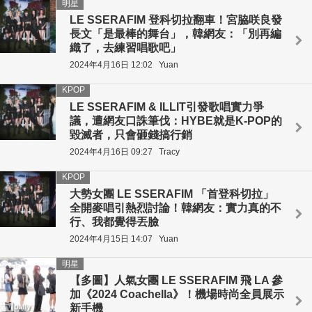
明星
LE SSERAFIM 登科切拉翻車！宮脇咲良發
長文「是最棒的舞台」，韓網友：「別再編
織了，去練習唱歌吧」
2024年4月16日 12:02
Yuan
KPOP
LE SSERAFIM & ILLIT引發歌唱實力爭
議，遭網友口誅筆伐：HYBE就是K-POP的
毀滅者，只會砸錢搞行銷
2024年4月16日 09:27
Tracy
KPOP
大勢女團 LE SSERAFIM 「首登科切拉」
全開麥唱引熱烈討論！韓網友：實力真的不
行、我都覺得丟臉
2024年4月15日 14:07
Yuan
明星
【多圖】人氣女團 LE SSERAFIM 飛 LA 參
加《2024 Coachella 》！機場時尚全員展示
新手機