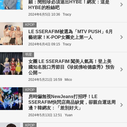
願：閔熙珍必須退出HYBE！網友：這是
HYBE的粉絲吧
2024年6月5日 10:36
Tracy
KPOP
LE SSERAFIM被選為「MTV PUSH」6月
藝術家！K-POP女團史上第一人
2024年6月4日 09:15
Tracy
明星
女團 LE SSERAFIM 闖美人氣高！登上美
國知名脫口秀節目《珍妮佛哈德森秀》預告
公開～
2024年5月21日 16:59
Mico
KPOP
房時爀無視NewJeans打招呼！LE
SSERAFIM快閃店商品缺貨，卻親自運送周
邊？韓網友：「差別好大」
2024年5月13日 12:51
Yuan
KPOP