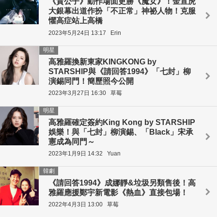
《貴公子》動作場面更勝《魔女》！金宣虎
大銀幕出道作扮「不正常」神祕人物！克服
懼高症站上高橋
2023年5月24日 13:17
Erin
明星
高雅羅換新東家KINGKONG by
STARSHIP與《請回答1994》「七封」柳
演錫同門！簡歷照今公開
2023年3月27日 16:30
草莓
明星
高雅羅確定簽約King Kong by STARSHIP
娛樂！與「七封」柳演錫、「Black」宋承
憲成為同門～
2023年1月9日 14:32
Yuan
韓劇
《請回答1994》成娜靜&垃圾另類售後！高
雅羅應援鄭宇新電影《熱血》直接包場！
2022年4月3日 13:00
草莓