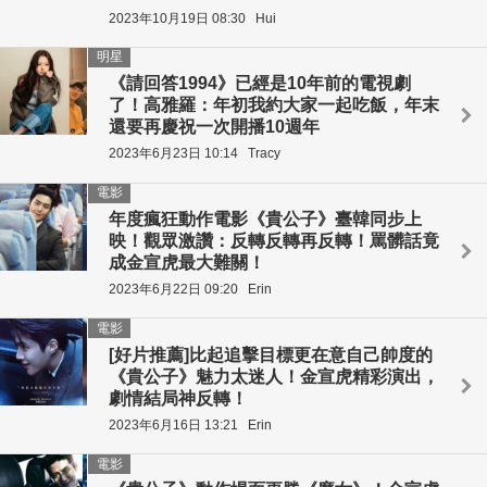
2023年10月19日 08:30
Hui
明星
《請回答1994》已經是10年前的電視劇
了！高雅羅：年初我約大家一起吃飯，年末
還要再慶祝一次開播10週年
2023年6月23日 10:14
Tracy
電影
年度瘋狂動作電影《貴公子》臺韓同步上
映！觀眾激讚：反轉反轉再反轉！罵髒話竟
成金宣虎最大難關！
2023年6月22日 09:20
Erin
電影
[好片推薦]比起追擊目標更在意自己帥度的
《貴公子》魅力太迷人！金宣虎精彩演出，
劇情結局神反轉！
2023年6月16日 13:21
Erin
電影