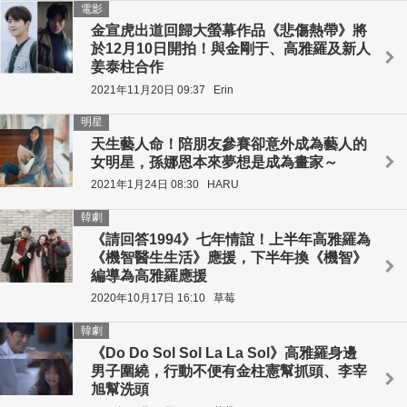
電影
金宣虎出道回歸大螢幕作品《悲傷熱帶》將
於12月10日開拍！與金剛于、高雅羅及新人
姜泰柱合作
2021年11月20日 09:37
Erin
明星
天生藝人命！陪朋友參賽卻意外成為藝人的
女明星，孫娜恩本來夢想是成為畫家～
2021年1月24日 08:30
HARU
韓劇
《請回答1994》七年情誼！上半年高雅羅為
《機智醫生生活》應援，下半年換《機智》
編導為高雅羅應援
2020年10月17日 16:10
草莓
韓劇
《Do Do Sol Sol La La Sol》高雅羅身邊
男子圍繞，行動不便有金柱憲幫抓頭、李宰
旭幫洗頭