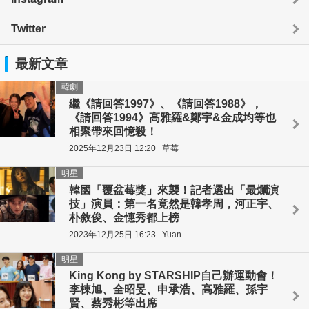
Twitter
最新文章
韓劇
繼《請回答1997》、《請回答1988》，
《請回答1994》高雅羅&鄭宇&金成均等也
相聚帶來回憶殺！
2025年12月23日 12:20
草莓
明星
韓國「覆盆莓獎」來襲！記者選出「最爛演
技」演員：第一名竟然是韓孝周，河正宇、
朴敘俊、金憓秀都上榜
2023年12月25日 16:23
Yuan
明星
King Kong by STARSHIP自己辦運動會！
李棟旭、全昭旻、申承浩、高雅羅、孫宇
賢、蔡秀彬等出席