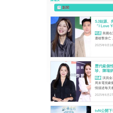
陳瑞演
新聞
SJ始源
「I Love 
明星
美國右翼
遭槍擊身亡，Su
2025年9月1
歷代級個
珍、陳瑞
韓劇
演員金
周末電視劇集
情描述每天都一
2025年6月2
tvN公開