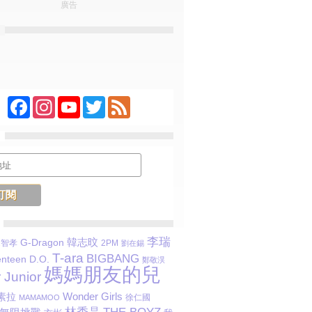
廣告
Facebook
Instagram
YouTube
Twitter
Feed
李瑞
韓志旼
G-Dragon
宋智孝
2PM
劉在錫
T-ara
BIGBANG
D.O.
nteen
鄭敬淏
媽媽朋友的兒
 Junior
素拉
Wonder Girls
徐仁國
MAMAMOO