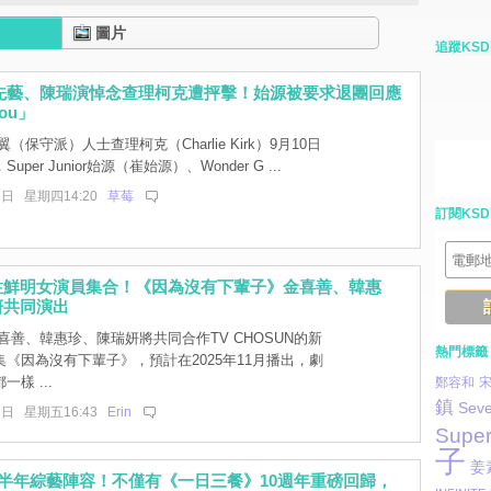
圖片
追蹤KSD
、先藝、陳瑞演悼念查理柯克遭抨擊！始源被要求退團回應
You」
（保守派）人士查理柯克（Charlie Kirk）9月10日
per Junior始源（崔始源）、Wonder G ...
8日 星期四14:20
草莓
訂閱KSD
性鮮明女演員集合！《因為沒有下輩子》金喜善、韓惠
妍共同演出
喜善、韓惠珍、陳瑞妍將共同合作TV CHOSUN的新
熱門標籤
《因為沒有下輩子》，預計在2025年11月播出，劇
樣 ...
鄭容和
鎮
Seve
7日 星期五16:43
Erin
Super
子
姜
下半年綜藝陣容！不僅有《一日三餐》10週年重磅回歸，