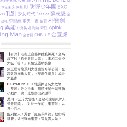
林秀晶
THE BOYZ
無限挑戰
玄彬
我
防彈少年團
IU
EXO
活
宋仲基
李光洙
孔劉
蘇志燮
少女時代
Jessica
金
SS
朴寶劍
李聖經
兩天一夜
伯賢
趙權
ng 異能
Apink
朴海鎮
宋江
朴寶英
ing Man
金宣虎
CNBLUE
全智賢
【有片】老友上台熱舞她眼神死！金高
銀下秒「抱走青龍大賞」，李相二失控
大喊「呀！」真情流露網笑翻
第五屆青龍系列大獎獲獎名單公開：金
高銀淚崩擒大賞，《菜鳥伙房兵》成最
大贏家
BABYMONSTER 雅譞舞台裝太危險！
「雙峰」呼之欲出，甩頭撥髮全是護胸
小動作！網：造型師出來謝罪
甩肉17公斤大變樣！金敏荷瘦成紙片人
登青龍獎，「對比一年前」網驚呆：以
為不同人
瘦到驚人！秀智「紅色馬甲裙」勒出螞
蟻腰，近照曝光網驚：這是真人嗎？