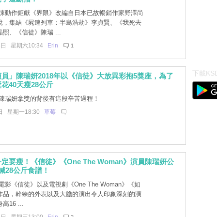
悚動作鉅獻《界限》改編自日本已故暢銷作家野澤尚
說，集結《屍速列車：半島浩劫》李貞賢、《我死去
熙、《信徒》陳瑞 ...
3日 星期六10:34
Erin
1
下載KSD
員」陳瑞妍2018年以《信徒》大放異彩抱5獎座，為了
花40天瘦28公斤
陳瑞妍拿獎的背後有這段辛苦過程！
日 星期一18:30
草莓
定要瘦！《信徒》《One The Woman》演員陳瑞妍公
減28公斤食譜！
影《信徒》以及電視劇《One The Woman》《如
作品，幹練的外表以及大膽的演出令人印象深刻的演
16 ...