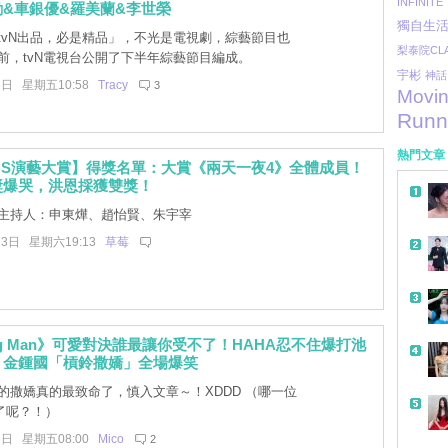
INFINITE
&車銀優&羅美蘭&李世榮
獨自生
tvN出品，必是精品」，不光是電視劇，綜藝節目也
梨泰院CLA
前，tvN電視台公開了下半年綜藝節目編成。
宇彬
神話
3日 星期五10:58
Tracy
3
Movi
Runn
熱門文章
 KBS演藝大賞】得獎名單：大賞《兩天一夜4》全體成員！
獎爆哭，洪恩採獲雙獎！
主持人：申東燁、趙怡賢、朱宇宰
23日 星期六19:13
草莓
ing Man》可愛對決誰最讓你受不了！HAHA忍不住爆打池
，金鍾國「槓鈴撒嬌」全場爆笑
的撒嬌真的最致命了，慎入文章～！XDDD （哪一位
了呢？！）
6日 星期五08:00
Mico
2