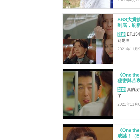
2022年6月2
SBS大賞候
到底，刷新
韓劇
EP.1
到尾!!!
2021年11月
《One 
秘密與苦衷
韓劇
真的沒
了……
2021年11月
《One 
成謎！（EP.