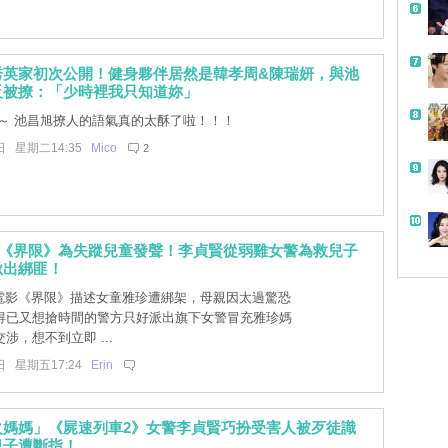
秀英家初次公開！健身夥伴居然是韓孝周&陳瑞妍，與池
反被撩：「少時裡我只知道妳」
帶
～ 池昌旭撩人的語氣真的太酥了啦！！！
日 星期二14:35
Mico
2
影《界限》為失蹤兒童發聲！李貞賢從弱雞女警為救兒子
揪出綁匪！
]電影《界限》描述女童雅珍遭綁架，母親因太過驚恐
得已又想搶時間的警方只好派出旗下女警冒充雅珍媽
涉，想不到立即 ...
日 星期五17:24
Erin
火媽媽」《屍速列車2》女警李貞賢巧扮受害人被歹徒識
兒子遭斷指！