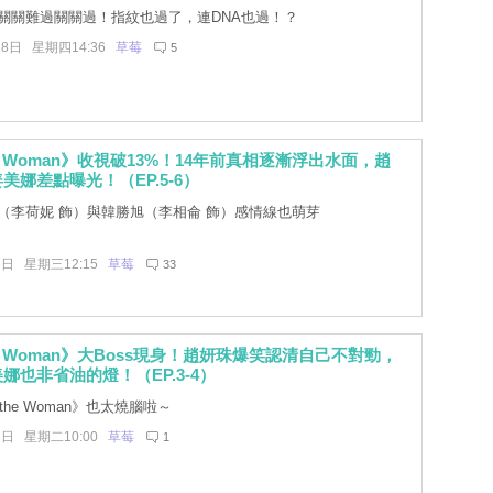
關關難過關關過！指紋也過了，連DNA也過！？
28日 星期四14:36
草莓
5
he Woman》收視破13%！14年前真相逐漸浮出水面，趙
美娜差點曝光！（EP.5-6）
（李荷妮 飾）與韓勝旭（李相侖 飾）感情線也萌芽
6日 星期三12:15
草莓
33
he Woman》大Boss現身！趙妍珠爆笑認清自己不對勁，
娜也非省油的燈！（EP.3-4）
 the Woman》也太燒腦啦～
8日 星期二10:00
草莓
1