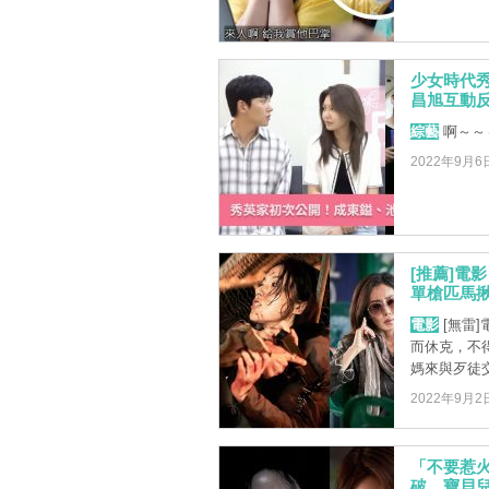
少女時代
昌旭互動
綜藝
啊～～
2022年9月6
[推薦]電
單槍匹馬
電影
[無雷
而休克，不
媽來與歹徒交
2022年9月2
「不要惹
破，寶貝