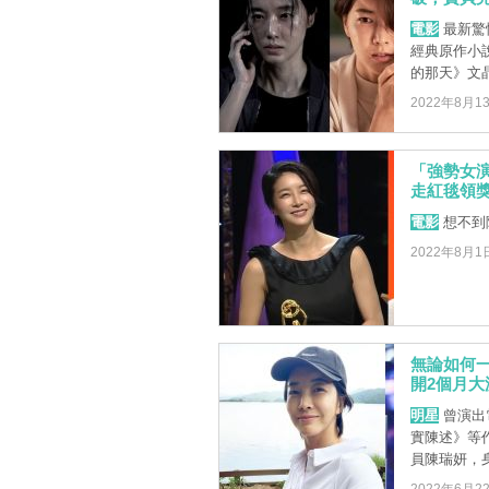
電影
最新驚
經典原作小
的那天》文晶
2022年8月1
「強勢女演
走紅毯領獎
電影
想不到
2022年8月1
無論如何一
開2個月大
明星
曾演出電
實陳述》等
員陳瑞妍，身高