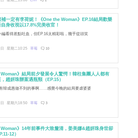
2日 星期三13:00
Erin
2
補一定有李荷妮！《One the Woman》EP.16結局歡樂
自身收視以17.8%完美收官！
5小編看得差點吐血，但EP.16太精彩啦，幾乎從頭笑
9日 星期二10:25
草莓
10
the Woman》結局前夕發展令人驚愕！韓柱集團人人都有
，趙妍珠辦案遇瓶頸（EP.15）
有韓成惠做不到的事啊……感覺今晚的結局要虐婆婆
6日 星期六18:50
草莓
3
the Woman》14年前事件大致釐清，姜美娜&趙妍珠身世卻
11-12）