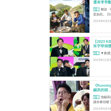
還有李帝勳
綜藝
都說「
是如此。 日
2024年8月2
【2023
朱宇宰得
綜藝
▼典禮
2023年12月
《Runn
錫辰的頭
綜藝
池錫辰
讓你拳頭硬
2022年9月1