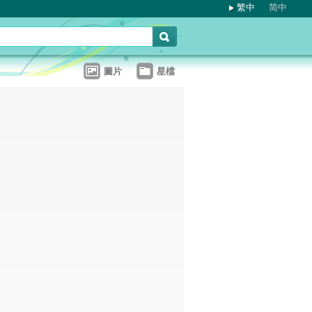
繁中
简中
圖片
星檔