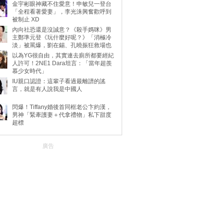
金宇彬眼神藏不住愛意！申敏兒一登台
「全程看著愛妻」，李光洙興奮歡呼到
被制止 XD
內向社恐還是沒誠意？《殺手媽咪》男
主鄭準元登《玩什麼好呢？》「消極冷
淡」被罵爆，劉在錫、孔曉振狂救場也
不動
以為YG很自由，其實連去廁所都要經紀
人許可！2NE1 Dara坦言：「當年超羨
慕少女時代」
IU親口認證：這輩子看過最離譜的謠
言，就是有人說我是中國人
閃爆！Tiffany婚後首同框老公卞約漢，
男神「緊牽護妻＋代拿禮物」私下甜度
超標
廣告