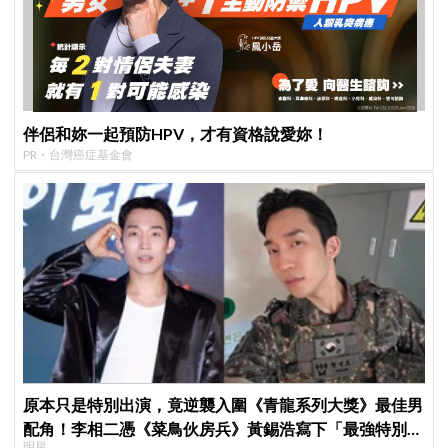
伴侶和妳一起預防HPV，才有資格說愛妳！
PR・台灣癌症基金會
原本只是特別出演，竟逆襲入圍《青龍系列大獎》最佳男
配角！李相二憑《菜鳥伙房兵》黃錫浩寫下「最強特別出
明星