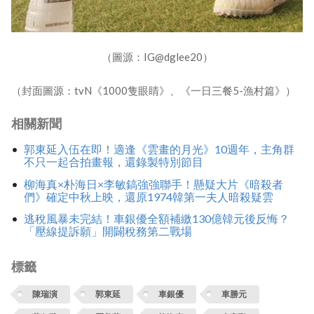
（圖源：IG@dglee20）
（封面圖源：tvN《1000隻眼睛》、《一日三餐5-漁村篇》）
相關新聞
郭東延入伍在即！適逢《雲畫的月光》10週年，主角群
不只一起合拍畫報，還錄製特別節目
柳海真×朴海日×李敏鎬強強聯手！懸疑大片《暗殺者
們》確定中秋上映，還原1974韓第一夫人暗殺疑雲
逃稅風暴未完結！車銀優全額補繳130億韓元後反悔？
「壓線提訴願」開闢稅務第二戰場
標籤
陳瑞演
郭東延
車銀優
車勝元