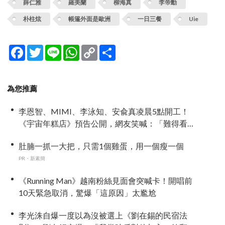
薛仁雅
羅美蘭
柳海真
李帝勳
朴柱炫
帳篷外面是歐洲
一日三餐
Uie
Facebook
Twitter
Line
WhatsApp
Copy
分
Link
享
為您推薦
李恩智、MIMI、李泳知、安兪真凌晨5點開工！
《宇宙年糕店》預告公開，網友笑喊：「難得看
到兪真這麼安靜」
肚腩一抓一大把，只需1個雞蛋，用一個瘦一個
PR・新素簡
《Running Man》越南粉絲見面會突喊卡！開唱前
10天緊急取消，驚爆「這原因」太尷尬
李光洙自爆一度以為沒被選上《劉在錫的民宿法