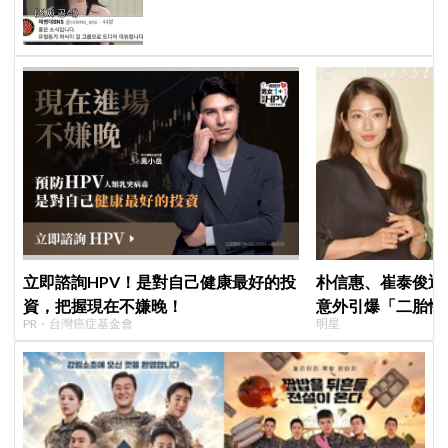
又害羞
立即諮詢HPV！是對自己健康最好的投
朴信惠、崔泰俊迎
資，把握現在不嫌晚！
意外引爆「二胎性
PR・台灣癌症基金會
明星