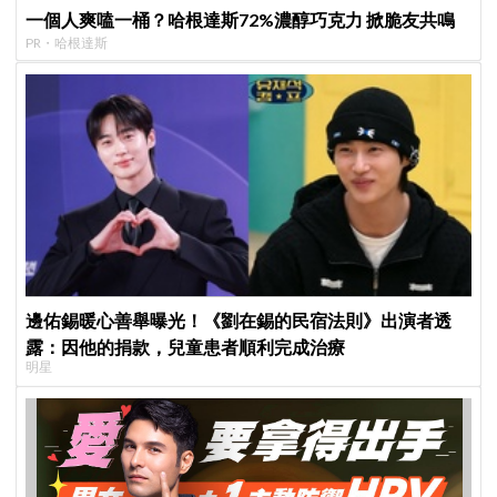
一個人爽嗑一桶？哈根達斯72%濃醇巧克力 掀脆友共鳴
PR・哈根達斯
邊佑錫暖心善舉曝光！《劉在錫的民宿法則》出演者透
露：因他的捐款，兒童患者順利完成治療
明星