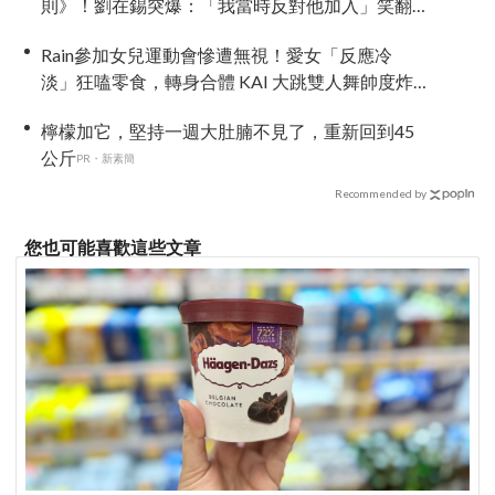
則》！劉在錫突爆：「我當時反對他加入」笑翻
全場 XD
Rain參加女兒運動會慘遭無視！愛女「反應冷
淡」狂嗑零食，轉身合體 KAI 大跳雙人舞帥度炸
裂
檸檬加它，堅持一週大肚腩不見了，重新回到45
公斤
PR・新素簡
Recommended by
您也可能喜歡這些文章