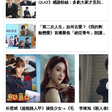
QUIZ》感謝粉絲：多虧大家才見到劉
在錫前輩，我真的成功了！
「第二次人生」如何去愛？《我的剩
餘戀愛》首播聚焦「絕症青年」朗讀
日記全場淚崩，初見面竟「撞見舊
識」！
朴恩斌《超能路人甲》搞怪少女→《毛
李棟旭《殺人者的