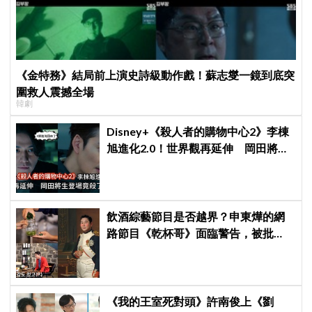
《金特務》結局前上演史詩級動作戲！蘇志燮一鏡到底突
圍救人震撼全場
韓劇
Disney+《殺人者的購物中心2》李棟
旭進化2.0！世界觀再延伸 岡田將生
登場竟殺了「他」
飲酒綜藝節目是否越界？申東燁的網
路節目《乾杯哥》面臨警告，被批
「恐助長飲酒文化」
《我的王室死對頭》許南俊上《劉