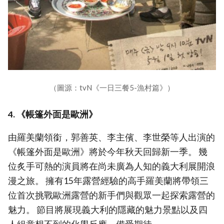
（圖源：tvN《一日三餐5-漁村篇》）
4. 《帳篷外面是歐洲》
由羅美蘭領銜，郭善英、李主儐、李世榮等人出演的
《帳篷外面是歐洲》將於今年秋天回歸新一季。 幾
位炙手可熱的演員將在尚未廣為人知的義大利展開浪
漫之旅。 擁有15年露營經驗的高手羅美蘭將帶領三
位首次挑戰歐洲露營的新手們與觀眾一起探索露營的
魅力。 節目將展現義大利的隱藏的魅力景點以及四