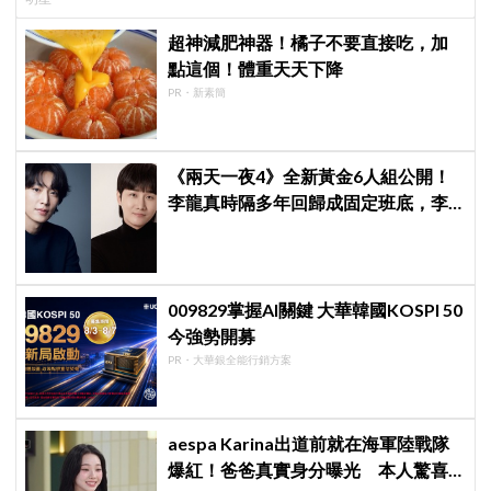
演」傳奇
超神減肥神器！橘子不要直接吃，加
點這個！體重天天下降
PR・新素簡
《兩天一夜4》全新黃金6人組公開！
李龍真時隔多年回歸成固定班底，李
基澤也確定加入，新組合化學反應引
期待
009829掌握AI關鍵 大華韓國KOSPI 50
今強勢開募
PR・大華銀全能行銷方案
aespa Karina出道前就在海軍陸戰隊
爆紅！爸爸真實身分曝光 本人驚喜