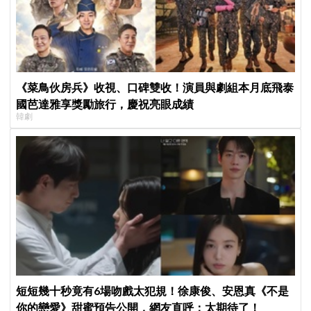
《菜鳥伙房兵》收視、口碑雙收！演員與劇組本月底飛泰
國芭達雅享獎勵旅行，慶祝亮眼成績
韓劇
短短幾十秒竟有6場吻戲太犯規！徐康俊、安恩真《不是
你的戀愛》甜蜜預告公開，網友直呼：太期待了！