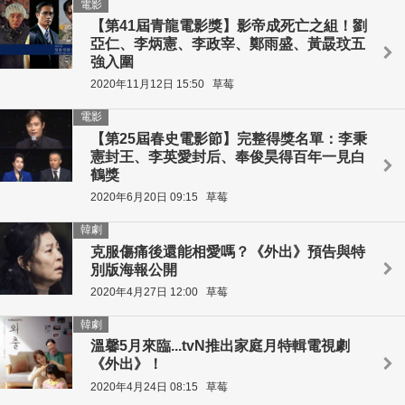
電影
【第41屆青龍電影獎】影帝成死亡之組！劉
亞仁、李炳憲、李政宰、鄭雨盛、黃晸玟五
強入圍
2020年11月12日 15:50
草莓
電影
【第25屆春史電影節】完整得獎名單：李秉
憲封王、李英愛封后、奉俊昊得百年一見白
鶴獎
2020年6月20日 09:15
草莓
韓劇
克服傷痛後還能相愛嗎？《外出》預告與特
別版海報公開
2020年4月27日 12:00
草莓
韓劇
溫馨5月來臨...tvN推出家庭月特輯電視劇
《外出》！
2020年4月24日 08:15
草莓