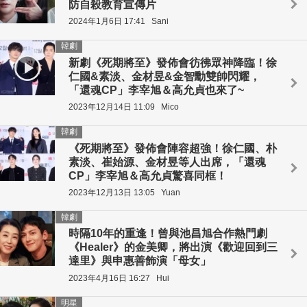
防自殺教育宣傳片
2024年1月6日 17:41
Sani
韓劇
新劇《死期將至》發佈會彷彿眾神降臨！徐
仁國&素淡、金材昱&金智勳雙帥閃耀，
「還魂CP」李宰旭＆高允貞也來了~
2023年12月14日 11:09
Mico
韓劇
《死期將至》發佈會陣容超強！徐仁國、朴
素淡、崔始源、金材昱等人出席，「還魂
CP」李宰旭＆高允貞驚喜同框！
2023年12月13日 13:05
Yuan
韓劇
時隔10年的重逢！曾與池昌旭合作熱門劇
《Healer》的金美卿，將出演《歡迎回到三
達里》與申惠善飾演「母女」
2023年4月16日 16:27
Hui
明星