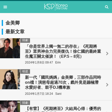
金美卿
最新文章
韓劇
「你是世界上獨一無二的存在」《死期將
至》眾男神合力完美復仇！徐仁國的最終重
生魔王關太催淚！（EP.5 – 8完）
2024年1月8日 09:47
Erin
明星
新一代「國民媽媽」金美卿，三部作品同時
on檔！演慈母超過70次，戲外竟是蹦極潛
水愛好者、鼓手DJ機車族
2024年1月7日 18:24
Sani
韓劇
【有雷】《死期將至》大結局心得：優秀的