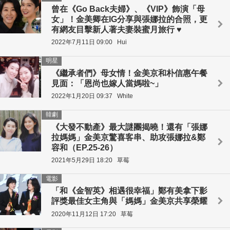
曾在《Go Back夫婦》、《VIP》飾演「母
女」！金美卿在IG分享與張娜拉的合照，更
有網友目擊新人著夫妻裝蜜月旅行 ♥
2022年7月11日 09:00
Hui
明星
《繼承者們》母女情！金美京和朴信惠午餐
見面：「恩尚也嫁人當媽啦~」
2022年1月20日 09:37
White
韓劇
《大發不動產》最大謎團揭曉！還有「張娜
拉媽媽」金美京驚喜客串、助攻張娜拉&鄭
容和（EP.25-26）
2021年5月29日 18:20
草莓
電影
「和《金智英》相遇很幸福」鄭有美拿下影
評獎最佳女主角與「媽媽」金美京共享榮耀
2020年11月12日 17:20
草莓