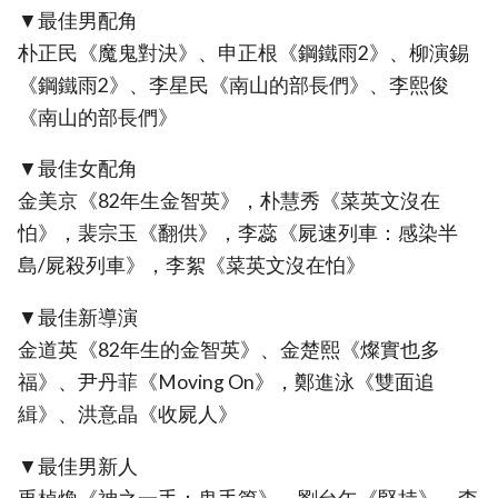
▼最佳男配角
朴正民《魔鬼對決》、申正根《鋼鐵雨2》、柳演錫
《鋼鐵雨2》、李星民《南山的部長們》、李熙俊
《南山的部長們》
▼最佳女配角
金美京《82年生金智英》，朴慧秀《菜英文沒在
怕》，裴宗玉《翻供》，李蕊《屍速列車：感染半
島/屍殺列車》，李絮《菜英文沒在怕》
▼最佳新導演
金道英《82年生的金智英》、金楚熙《燦實也多
福》、尹丹菲《Moving On》，鄭進泳《雙面追
緝》、洪意晶《收屍人》
▼最佳男新人