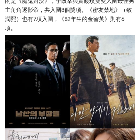
的是《魔鬼對決》，李政宰與黃晸玟雙雙入圍最佳男
主角角逐影帝，共入圍8個獎項。《密友禁地》（致
潤熙）也有7項入圍，《82年生的金智英》則有6
項。