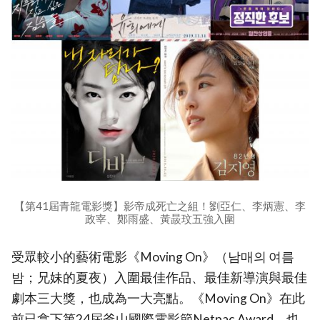
【第41屆青龍電影獎】影帝成死亡之組！劉亞仁、李炳憲、李
政宰、鄭雨盛、黃晸玟五強入圍
受眾較小的藝術電影《Moving On》（남매의 여름
밤；兄妹的夏夜）入圍最佳作品、最佳新導演與最佳
劇本三大獎，也成為一大亮點。《Moving On》在此
前已拿下第24屆釜山國際電影節Netpac Award，也