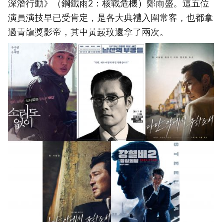
深潛行動》（鋼鐵雨2：核戰危機）鄭雨盛。這五位
演員演技早已受肯定，是各大典禮入圍常客，也都拿
過青龍獎影帝，其中黃晸玟還拿了兩次。