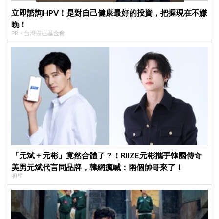
立即諮詢HPV！是對自己健康最好的投資，把握現在不嫌
晚！
PR・台灣癌症基金會
「元斌＋元彬」竟然合體了？！RIIZE元彬攜手韓國傳奇
美男元斌代言同品牌，韓網瘋喊：兩個帥哥來了！
明星