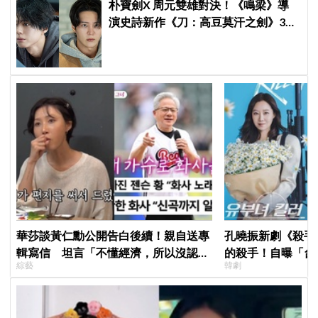
朴寶劍X 周元雙雄對決！《鳴梁》導
演史詩新作《刀：高豆莫汗之劍》3月
3日開機，男神化身「失憶奴隸」挑戰
高劍鬥！
華莎談黃仁勳公開告白後續！親自送專
孔曉振新劇《殺手
輯寫信 坦言「不懂經濟，所以沒認出
的殺手！自曝「台
綜藝
韓劇
來」
小很多XD