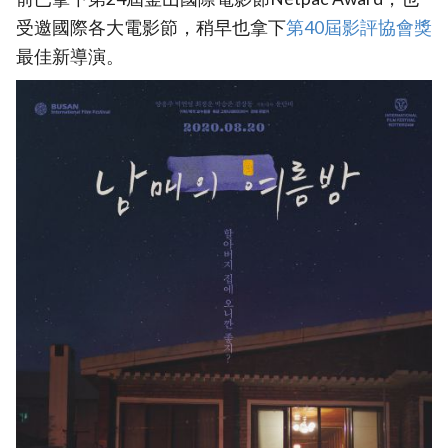
受邀國際各大電影節，稍早也拿下
‎第40屆影評協會獎‎
最佳新導演。