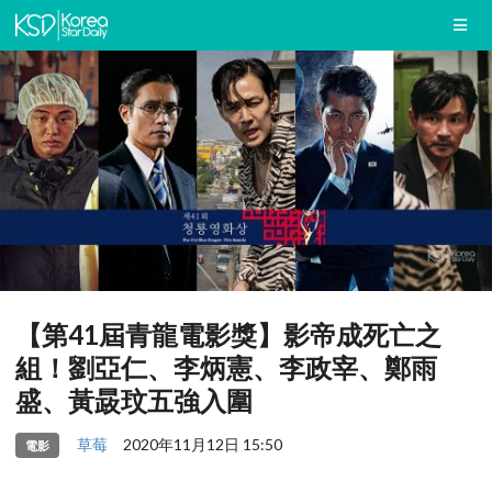
【第41屆青龍電影獎】影帝成死亡之
組！劉亞仁、李炳憲、李政宰、鄭雨
盛、黃晸玟五強入圍
草莓
2020年11月12日 15:50
電影