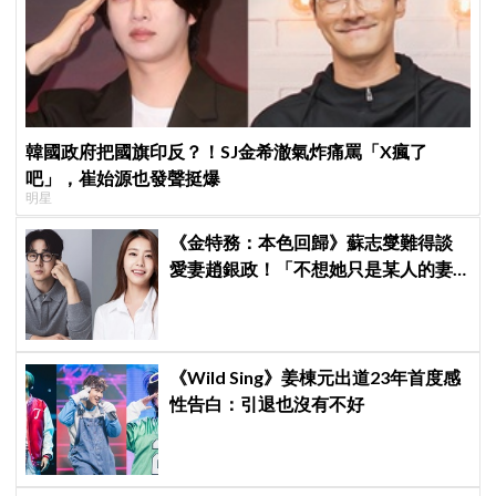
韓國政府把國旗印反？！SJ金希澈氣炸痛罵「X瘋了
吧」，崔始源也發聲挺爆
明星
《金特務：本色回歸》蘇志燮難得談
愛妻趙銀政！「不想她只是某人的妻
子」一句話展現滿滿尊重與愛
《Wild Sing》姜棟元出道23年首度感
性告白：引退也沒有不好