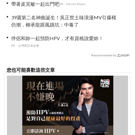
帶著皮克敏一起出門吧
PR・Pikmin Bloom
39週第二名神曲誕生！吳正世土味浪漫MV引爆模
仿潮，柳承龍跟風跳坑：中毒了
伴侶和妳一起預防HPV，才有資格說愛妳！
PR・台灣癌症基金會
Recommended by
您也可能喜歡這些文章