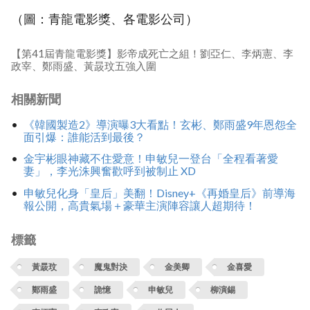
（圖：青龍電影獎、各電影公司）
【第41屆青龍電影獎】影帝成死亡之組！劉亞仁、李炳憲、李
政宰、鄭雨盛、黃晸玟五強入圍
相關新聞
《韓國製造2》導演曝3大看點！玄彬、鄭雨盛9年恩怨全
面引爆：誰能活到最後？
金宇彬眼神藏不住愛意！申敏兒一登台「全程看著愛
妻」，李光洙興奮歡呼到被制止 XD
申敏兒化身「皇后」美翻！Disney+《再婚皇后》前導海
報公開，高貴氣場＋豪華主演陣容讓人超期待！
標籤
黃晸玟
魔鬼對決
金美卿
金喜愛
鄭雨盛
詭憶
申敏兒
柳演錫