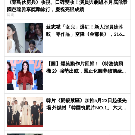
《菜鳥伙房兵》收視、口碑雙收！演員與劇組本月底飛泰
國芭達雅享獎勵旅行，慶祝亮眼成績
韓劇
蘇志燮「女兒」爆紅！新人演員徐貹
旼「零作品」空降《金部長》，316萬
舊片被挖出網驚呆：星味藏不住！
【圖】爆笑動作片回歸！《特務搞飛
機 2》強勢出航，嚴正化圓夢續前緣、
秀英首次挑戰黑化反派
韓片《屍殺禁區》加推5月23日起優先
場 外媒封「韓國喪屍片NO.1」 六大角
色海報首登場