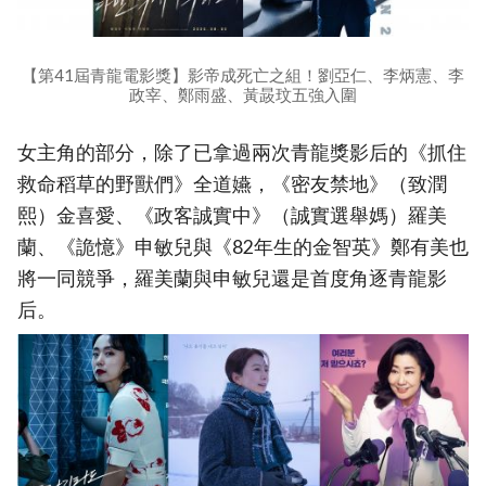
【第41屆青龍電影獎】影帝成死亡之組！劉亞仁、李炳憲、李
政宰、鄭雨盛、黃晸玟五強入圍
女主角的部分，除了已拿過兩次青龍獎影后的《抓住
救命稻草的野獸們》全道嬿，《密友禁地》（致潤
熙）金喜愛、《政客誠實中》（誠實選舉媽）羅美
蘭、《詭憶》申敏兒與《82年生的金智英》鄭有美也
將一同競爭，羅美蘭與申敏兒還是首度角逐青龍影
后。