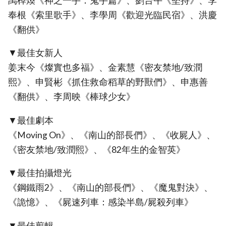
禹棹煥《神之一手：鬼手篇》、劉台午《堅持》、李
奉根《索里歌手》、李學周《歡迎光臨民宿》、洪慶
《翻供》
▼最佳女新人
姜末今《燦實也多福》、金素慧《密友禁地/致潤
熙》、申賢彬《抓住救命稻草的野獸們》、申惠善
《翻供》、李周映《棒球少女》
▼最佳劇本
《Moving On》、《南山的部長們》、《收屍人》、
《密友禁地/致潤熙》、《82年生的金智英》
▼最佳拍攝燈光
《鋼鐵雨2》、《南山的部長們》、《魔鬼對決》、
《詭憶》、《屍速列車：感染半島/屍殺列車》
▼最佳剪輯