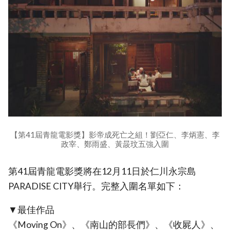
【第41屆青龍電影獎】影帝成死亡之組！劉亞仁、李炳憲、李
政宰、鄭雨盛、黃晸玟五強入圍
第41屆青龍電影獎將在12月11日於仁川永宗島
PARADISE CITY舉行。完整入圍名單如下：
▼最佳作品
《Moving On》、《南山的部長們》、《收屍人》、