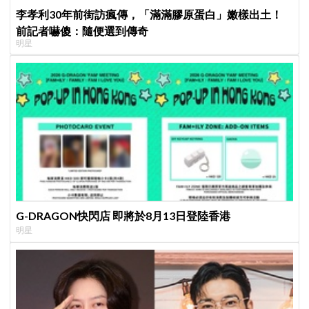
李孝利30年前街訪瘋傳，「滿滿膠原蛋白」嫩樣出土！
前記者嚇傻：隨便選到傳奇
明星
G-DRAGON快閃店 即將於8月13日登陸香港
明星