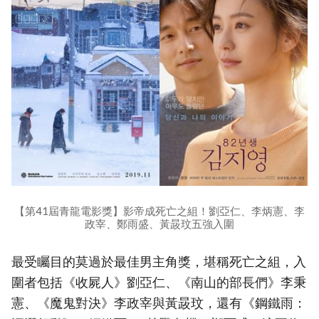
【第41屆青龍電影獎】影帝成死亡之組！劉亞仁、李炳憲、李
政宰、鄭雨盛、黃晸玟五強入圍
最受矚目的莫過於最佳男主角獎，堪稱死亡之組，入
圍者包括《收屍人》劉亞仁、《南山的部長們》李秉
憲、《魔鬼對決》李政宰與黃晸玟，還有《鋼鐵雨：