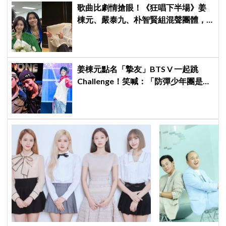
歌曲比劇情搶眼！《狂唱下半場》姜
棟元、嚴泰九、朴智賢組混聲團體，
劇中曲《Love Is》超洗腦
姜棟元點名「摯友」BTS V 一起跳
Challenge！笑喊：「防彈少年團是國
家級寶物」