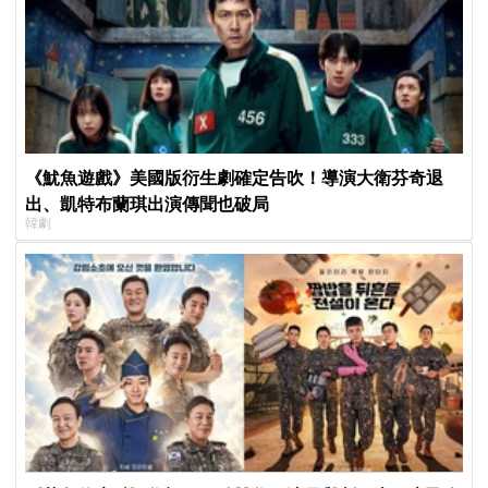
《魷魚遊戲》美國版衍生劇確定告吹！導演大衛芬奇退
出、凱特布蘭琪出演傳聞也破局
韓劇