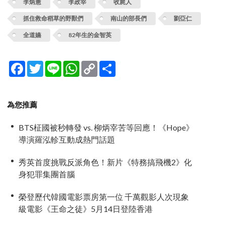
李炳憲
李政宰
收屍人
抓住救命稻草的野獸們
南山的部長們
劉亞仁
全道嬿
82年生的金智英
Facebook
Twitter
Line
WhatsApp
Copy
分
Link
享
為您推薦
BTS柾國被秒轉發 vs. 柳炳宰苦等回應！《Hope》
導演羅泓軫互動成熱門話題
秀英首度挑戰反派角色！新片《特務搞飛機2》化
身犯罪集團首腦
榮登歷代韓國電影票房第一位 千萬觀影人次現象
級電影《王命之徒》5月14日登陸香港