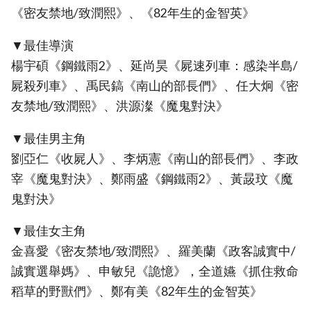
《密友禁地/致潤熙》、《82年生的金智英》
▼最佳導演
楊宇碩《鋼鐵雨2》、延尚昊《屍速列車：感染半島/
屍殺列車》、禹民鎬《南山的部長們》、任大炯《密
友禁地/致潤熙》、洪源澯《魔鬼對決》
▼最佳男主角
劉亞仁《收屍人》、李炳憲《南山的部長們》、李政
宰《魔鬼對決》、鄭雨盛《鋼鐵雨2》、黃晸玟《魔
鬼對決》
▼最佳女主角
金喜愛《密友禁地/致潤熙》、羅美蘭《政客誠實中/
誠實選舉媽》、申敏兒《詭憶》，全道嬿《抓住救命
稻草的野獸們》、鄭有美《82年生的金智英》