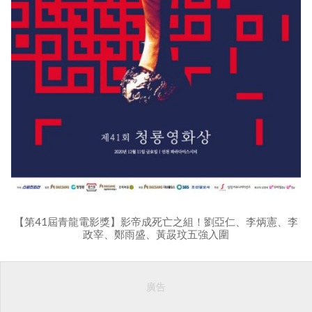
【第41屆青龍電影獎】影帝成死亡之組！劉亞仁、李炳憲、李
政宰、鄭雨盛、黃晸玟五強入圍
廣告