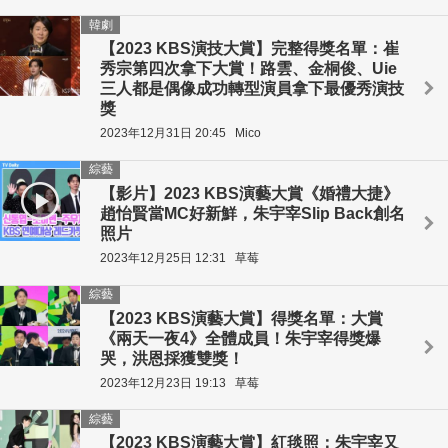
韓劇
【2023 KBS演技大賞】完整得獎名單：崔
秀宗第四次拿下大賞！路雲、金桐俊、Uie
三人都是偶像成功轉型演員拿下最優秀演技
獎
2023年12月31日 20:45
Mico
綜藝
【影片】2023 KBS演藝大賞《婚禮大捷》
趙怡賢當MC好新鮮，朱宇宰Slip Back創名
照片
2023年12月25日 12:31
草莓
綜藝
【2023 KBS演藝大賞】得獎名單：大賞
《兩天一夜4》全體成員！朱宇宰得獎爆
哭，洪恩採獲雙獎！
2023年12月23日 19:13
草莓
綜藝
【2023 KBS演藝大賞】紅毯照：朱宇宰又