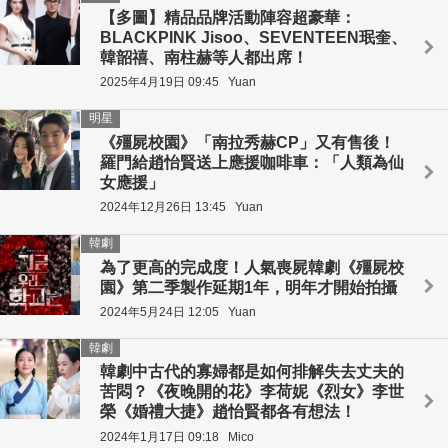
【多圖】精品品牌活動陣容超豪華：
BLACKPINK Jisoo、SEVENTEEN珉奎、
韓韶禧、南柱赫等人都出席！
2025年4月19日 09:45
Yuan
明星
《殭屍校園》「南拉秀赫CP」又有售後！
羅門給趙怡賢送上應援咖啡車：「人類為仙
女應援」
2024年12月26日 13:45
Yuan
韓劇
為了更高的完成度！人氣喪屍韓劇《殭屍校
園》第二季製作延期1年，明年才開始拍攝
2024年5月24日 12:05
Yuan
韓劇
韓劇中古代的寡婦都是如何排解失去丈夫的
苦悶？《夜晚開的花》李荷妮《烈女》李世
榮《婚禮大捷》趙怡賢都各有想法！
2024年1月17日 09:18
Mico