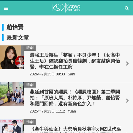
趙怡賢
最新文章
韓劇
最強王后轉生「整頓」不良少年！《女高中
生王后》確認翻拍長篇韓劇，網友敲碗趙怡
賢、李在仁擔任主演
2026年2月25日 09:33
Sani
韓劇
蔓延到首爾的殭屍！《殭屍校園》第二季開
拍：「原班人馬」朴持厚、尹燦榮、趙怡賢
和羅門回歸，還有新角色加入！
2025年7月23日 11:12
Yuan
韓劇
《牽牛與仙女》大勢演員秋英宇x MZ世代巫