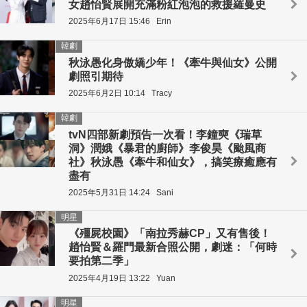
女趙怡賢展開充滿粉紅泡泡的救援羅曼史
2025年6月17日 15:46
Erin
韓劇
秋泳愚化身傲嬌少年！《牽牛與仙女》公開
劇照引期待
2025年6月2日 10:14
Tracy
韓劇
tvN四部新劇預告一次看！李鐘奭《瑞草
洞》潤娥《暴君的廚師》李俊昊《颱風商
社》秋泳愚《牽牛和仙女》，搞笑療癒應有
盡有
2025年5月31日 14:24
Sani
明星
《殭屍校園》「南拉秀赫CP」又有售後！
趙怡賢＆羅門最新合照公開，劇迷：「何時
要拍第二季」
2025年4月19日 13:22
Yuan
明星