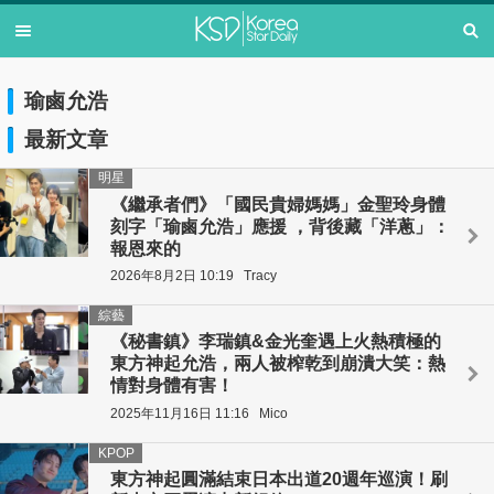
瑜鹵允浩
最新文章
明星
《繼承者們》「國民貴婦媽媽」金聖玲身體
刻字「瑜鹵允浩」應援 ，背後藏「洋蔥」：
報恩來的
2026年8月2日 10:19
Tracy
綜藝
《秘書鎮》李瑞鎮&金光奎遇上火熱積極的
東方神起允浩，兩人被榨乾到崩潰大笑：熱
情對身體有害！
2025年11月16日 11:16
Mico
KPOP
東方神起圓滿結束日本出道20週年巡演！刷