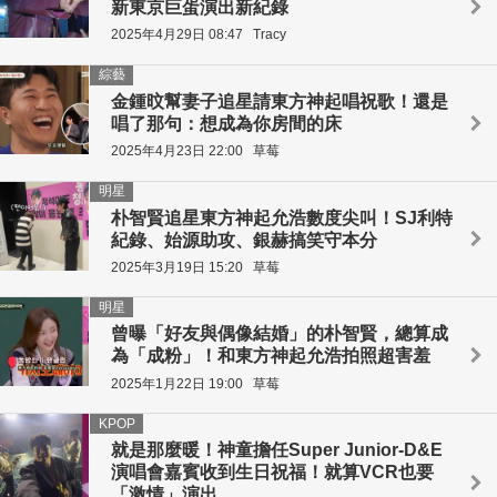
新東京巨蛋演出新紀錄
2025年4月29日 08:47
Tracy
綜藝
金鍾旼幫妻子追星請東方神起唱祝歌！還是
唱了那句：想成為你房間的床
2025年4月23日 22:00
草莓
明星
朴智賢追星東方神起允浩數度尖叫！SJ利特
紀錄、始源助攻、銀赫搞笑守本分
2025年3月19日 15:20
草莓
明星
曾曝「好友與偶像結婚」的朴智賢，總算成
為「成粉」！和東方神起允浩拍照超害羞
2025年1月22日 19:00
草莓
KPOP
就是那麼暖！神童擔任Super Junior-D&E
演唱會嘉賓收到生日祝福！就算VCR也要
「激情」演出