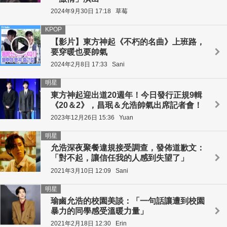
2024年9月30日 17:18
草莓
KPOP
【影片】東方神起《不朽的名曲》上班路，
要穿暖也要帥氣
2024年2月8日 17:33
Sani
明星
東方神起迎出道20週年！今日發行正規9輯
《20＆2》，昌珉＆允浩帥氣出席記者會！
2023年12月26日 15:36
Yuan
明星
允浩深夜聚餐違規接受調查，發佈道歉文：
「對不起，讓信任我的人感到失望了」
2021年3月10日 12:09
Sani
明星
瑜鹵允浩的校園美談：「一句話讓遭到校園
暴力的同學感受溫暖力量」
2021年2月18日 12:30
Erin