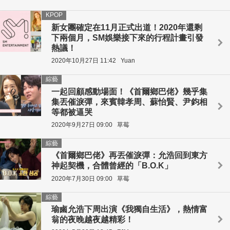
KPOP
新女團確定在11月正式出道！2020年還剩
下兩個月，SM娛樂接下來的行程計畫引發
熱議！
2020年10月27日 11:42
Yuan
綜藝
一起回顧感動場面！《首爾鄉巴佬》幾乎集
集丟催淚彈，來賓韓孝周、蘇怡賢、尹鈞相
等都被逼哭
2020年9月27日 09:00
草莓
綜藝
《首爾鄉巴佬》再丟催淚彈：允浩回到東方
神起契機，合體曾經的「B.O.K」
2020年7月30日 09:00
草莓
綜藝
瑜鹵允浩下周出演《我獨自生活》，熱情富
翁的夜晚越夜越精彩！