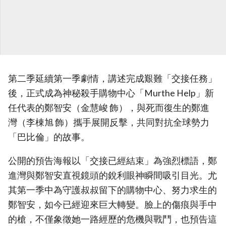
第二季延續第一季劇情，講述完成艱難「交接任務」
後，正式成為神秘殺手購物中心「Murthe Help」新
任代表的鄭智安（金慧峻 飾），與死而復生的鄭進
灣（李棟旭 飾）攜手展開反擊，共同對抗全球勢力
「巴比倫」的故事。
公開的預告海報以「交接已經結束」為強烈標語，鄭
進灣與鄭智安直視鏡頭的銳利眼神瞬間吸引目光。尤
其第一季中為守護叔叔留下的購物中心、努力求生的
鄭智安，如今已經迎來巨大轉變。臉上的傷痕與手中
的槍，不僅象徵她一路經歷的危機與戰鬥，也預告這