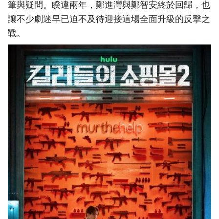
筆與疑問。睽違兩年，鄭進灣與鄭智安終於回歸，也
讓不少劇迷早已迫不及待迎接這場全面升級的反擊之
戰。