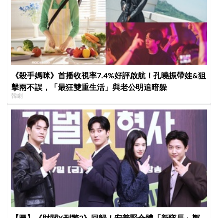
《殺手媽咪》首播收視率7.4%好評啟航！孔曉振帶娃&狙
擊兩不誤，「最狂雙重生活」與老公明追暗躲
韓劇
【圖】《財閥X刑警2》回歸！安普賢合體「新隊長」鄭