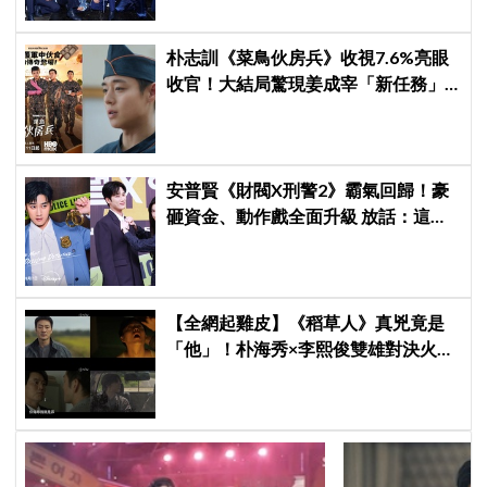
朴志訓《菜鳥伙房兵》收視7.6%亮眼
收官！大結局驚現姜成宰「新任務」
彩蛋，劇迷瘋狂敲碗第二季
安普賢《財閥X刑警2》霸氣回歸！豪
砸資金、動作戲全面升級 放話：這次
要超越第一季
【全網起雞皮】《稻草人》真兇竟是
「他」！朴海秀×李熙俊雙雄對決火花
四濺 網民封為「2026劇王」