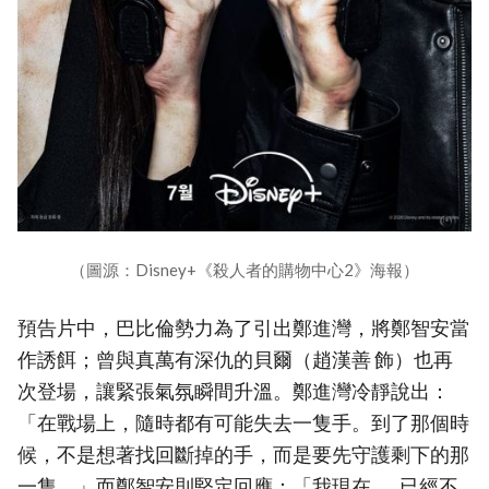
（圖源：Disney+《殺人者的購物中心2》海報）
預告片中，巴比倫勢力為了引出鄭進灣，將鄭智安當
作誘餌；曾與真萬有深仇的貝爾（趙漢善 飾）也再
次登場，讓緊張氣氛瞬間升溫。鄭進灣冷靜說出：
「在戰場上，隨時都有可能失去一隻手。到了那個時
候，不是想著找回斷掉的手，而是要先守護剩下的那
一隻。」而鄭智安則堅定回應：「我現在……已經不