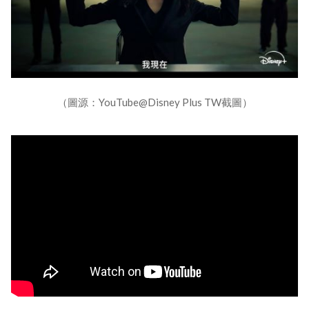
（圖源：YouTube@Disney Plus TW截圖）