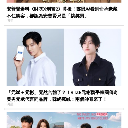
安普賢爆料《財閥X刑警2》幕後！鄭恩彩看到俞承豪藏
不住笑容，卻認為安普賢只是「搞笑男」
明星
「元斌＋元彬」竟然合體了？！RIIZE元彬攜手韓國傳奇
美男元斌代言同品牌，韓網瘋喊：兩個帥哥來了！
明星