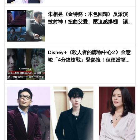
朱相昱《金特務：本色回歸》反派演
技封神！扭曲父愛、壓迫感爆棚 讓
觀眾毛骨悚然
Disney+《殺人者的購物中心2 》金慧
峻「4分鐘槍戰」登熱搜！但便當領不
完兩大主角全掛了⋯