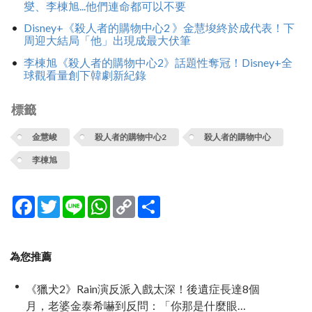
燮、李棟旭...他們連命都可以不要
Disney+《殺人者的購物中心2 》金慧埈終於成代表！下
周迎大結局「他」出現成最大伏筆
李棟旭《殺人者的購物中心2》話題性奪冠！Disney+全
球觀看量創下韓劇新紀錄
標籤
金慧峻
殺人者的購物中心2
殺人者的購物中心
李棟旭
Facebook
Twitter
Line
WhatsApp
Copy
分
Link
享
為您推薦
《獵犬2》Rain演反派入戲太深！後遺症長達8個
月，老婆金泰希嚇到反問：「你那是什麼眼