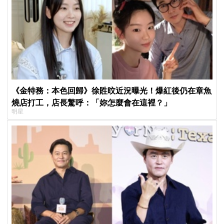
《金特務：本色回歸》徐貹旼近況曝光！爆紅後仍在章魚
燒店打工，店長驚呼：「妳怎麼會在這裡？」
明星