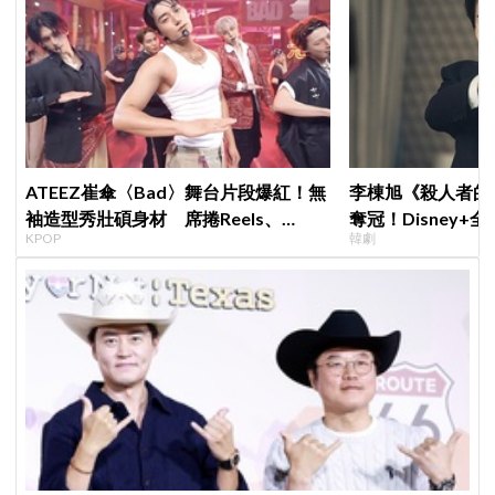
ATEEZ崔傘〈Bad〉舞台片段爆紅！無
李棟旭《殺人者的
袖造型秀壯碩身材 席捲Reels、
奪冠！Disney
KPOP
韓劇
Shorts演算法
紀錄