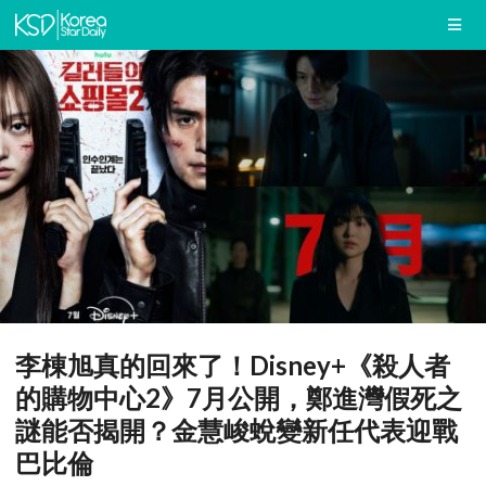
李棟旭真的回來了！Disney+《殺人者
的購物中心2》7月公開，鄭進灣假死之
謎能否揭開？金慧峻蛻變新任代表迎戰
巴比倫