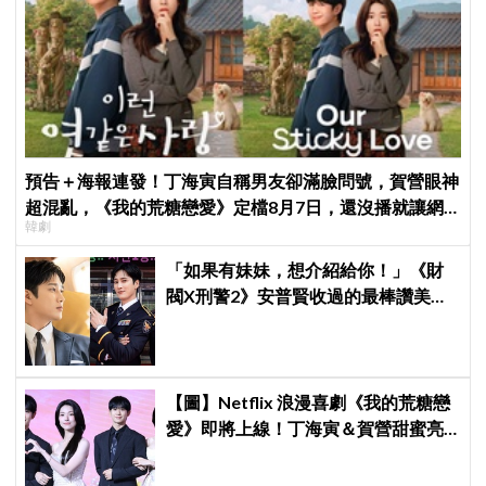
預告＋海報連發！丁海寅自稱男友卻滿臉問號，賀營眼神
超混亂，《我的荒糖戀愛》定檔8月7日，還沒播就讓網
韓劇
友瘋猜結局
「如果有妹妹，想介紹給你！」《財
閥X刑警2》安普賢收過的最棒讚美，
連哥哥們都認證的好品格～
【圖】Netflix 浪漫喜劇《我的荒糖戀
愛》即將上線！丁海寅＆賀營甜蜜亮
相製作發表會，甜蜜CP化學反應引期
待