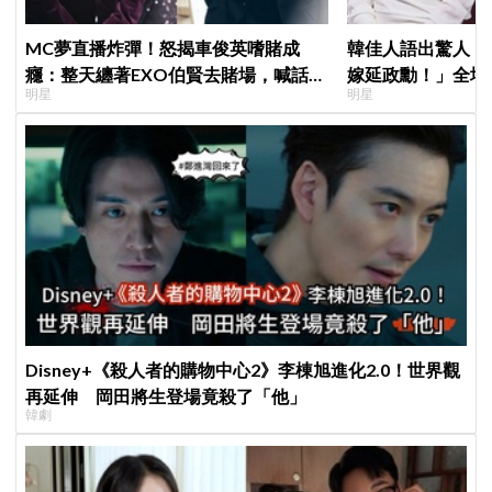
MC夢直播炸彈！怒揭車俊英嗜賭成
韓佳人語出驚人：
癮：整天纏著EXO伯賢去賭場，喊話
嫁延政勳！」全場
明星
明星
「伯賢啊，男人就是要會賭」
實原因笑翻
Disney+《殺人者的購物中心2》李棟旭進化2.0！世界觀
再延伸 岡田將生登場竟殺了「他」
韓劇