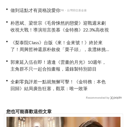
神？」
做到這點才有資格說愛你
PR・台灣癌症基金會
朴恩斌、梁世宗《毛骨悚然的戀愛》迎戰週末劇
收視大戰！導演坦言羨慕《金特務》22.3%高收視
《梨泰院Class》台版《來！金來號！》終於來
了！周興哲神還原朴敘俊「栗子頭」，袁澧林挑
戰金多美經典角色
郭東延入伍在即！適逢《雲畫的月光》10週年，
主角群不只一起合拍畫報，還錄製特別節目
全劇零負評差一點就無懈可擊！《金特務：本色
回歸》結局廣告狂塞，觀眾：唯一敗筆
Recommended by
您也可能喜歡這些文章