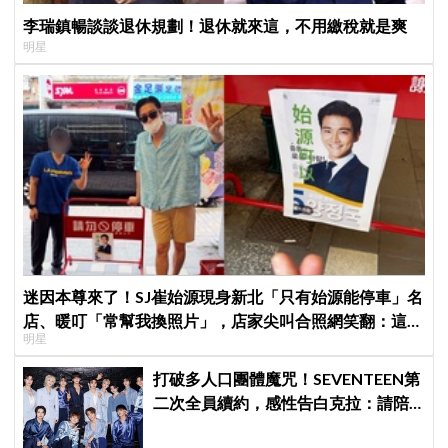
李瑞鎮暢談談退休規劃！退休就來這，不用繳稅就是爽
明星
迷因本尊來了！SJ崔始源現身新北「只有始源能停車」名
店、暖叮「常幫我換照片」，店家尖叫合照網笑翻：這輩
明星
子不能脫粉了
打破多人口團體魔咒！SEVENTEEN第
二次全員續約，感性告白克拉：請陪
伴「TEAM SVT」見證永恆約定！