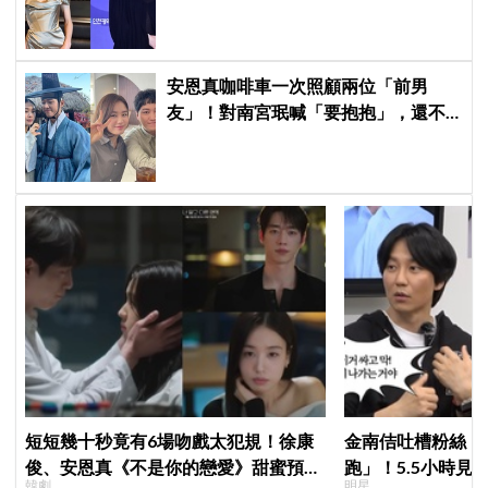
呆：以為不同人
安恩真咖啡車一次照顧兩位「前男
友」！對南宮珉喊「要抱抱」，還不
忘提醒金大明：別忘了你新婚 XD
短短幾十秒竟有6場吻戲太犯規！徐康
金南佶吐槽粉絲「
俊、安恩真《不是你的戀愛》甜蜜預告
跑」！5.5小時見
韓劇
明星