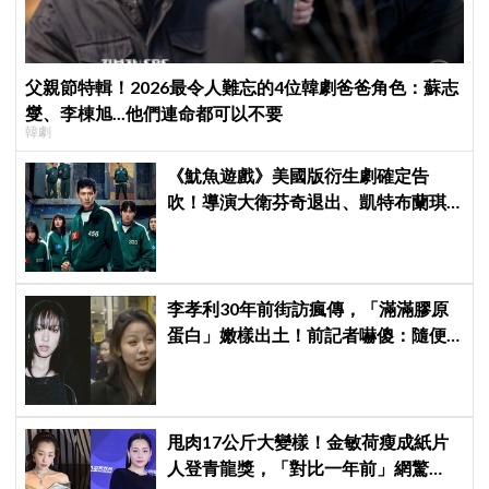
父親節特輯！2026最令人難忘的4位韓劇爸爸角色：蘇志
燮、李棟旭...他們連命都可以不要
韓劇
《魷魚遊戲》美國版衍生劇確定告
吹！導演大衛芬奇退出、凱特布蘭琪
出演傳聞也破局
李孝利30年前街訪瘋傳，「滿滿膠原
蛋白」嫩樣出土！前記者嚇傻：隨便
選到傳奇
甩肉17公斤大變樣！金敏荷瘦成紙片
人登青龍獎，「對比一年前」網驚