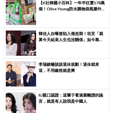
【K社韓國小百科】一年半狂賣178萬
個！Olive Young防水購物袋風靡外國
遊客，機場「人手一個」成新奇景
韓佳人自曝曾陷入倦怠期！坦言「就
算今天結束人生也沒關係」如今靠
YouTube重拾生活樂趣
李瑞鎮暢談談退休規劃！退休就來
這，不用繳稅就是爽
IU親口認證：這輩子看過最離譜的謠
言，就是有人說我是中國人