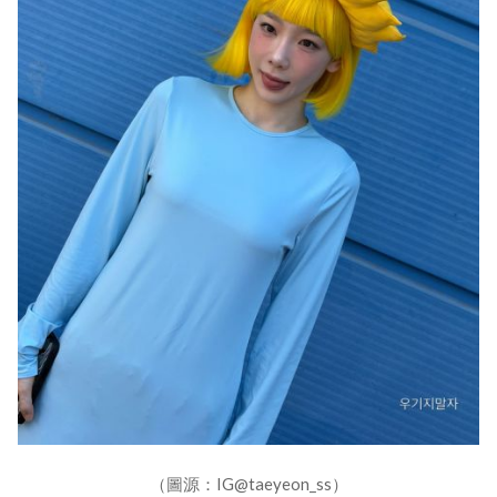
（圖源：IG@taeyeon_ss）