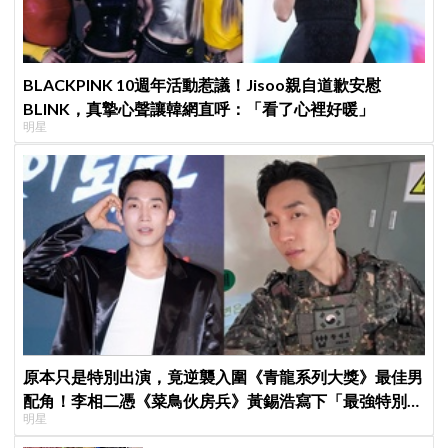
BLACKPINK 10週年活動惹議！Jisoo親自道歉安慰
BLINK，真摯心聲讓韓網直呼：「看了心裡好暖」
明星
原本只是特別出演，竟逆襲入圍《青龍系列大獎》最佳男
配角！李相二憑《菜鳥伙房兵》黃錫浩寫下「最強特別出
明星
演」傳奇