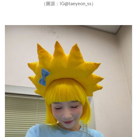
（圖源：IG@taeyeon_ss）