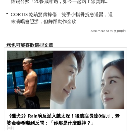
佑錫合照「20多歲相遇，如今一起站上頒獎舞
台」
CORTIS 乾鎬驚傳摔傷！雙手小指骨折急送醫，週
末演唱會照辦，但舞蹈動作全砍
Recommended by
您也可能喜歡這些文章
《獵犬2》Rain演反派入戲太深！後遺症長達8個月，老
婆金泰希嚇到反問：「你那是什麼眼神？」
韓劇