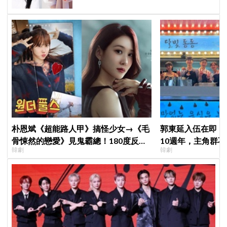
朴恩斌《超能路人甲》搞怪少女→《毛
郭東延入伍在即！
骨悚然的戀愛》見鬼霸總！180度反差
10週年，主角群
韓劇
韓劇
演技獲讚「信看演員」
錄製特別節目