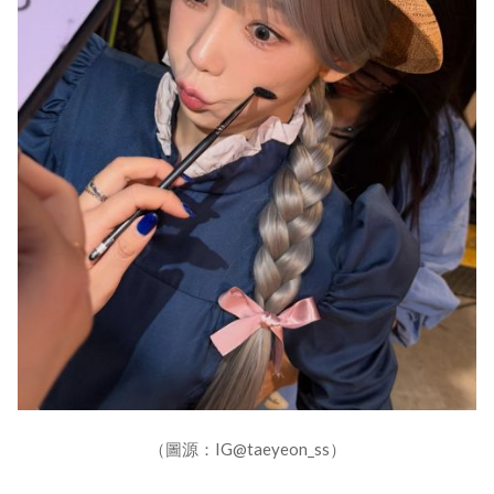
（圖源：IG@taeyeon_ss）