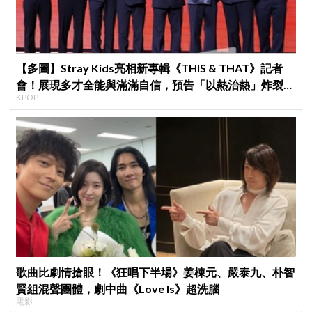
【多圖】Stray Kids亮相新專輯《THIS & THAT》記者
會！展現多才全能與滿滿自信，預告「以熱治熱」炸裂夏
KPOP
日音樂圈
歌曲比劇情搶眼！《狂唱下半場》姜棟元、嚴泰九、朴智
賢組混聲團體，劇中曲《Love Is》超洗腦
電影