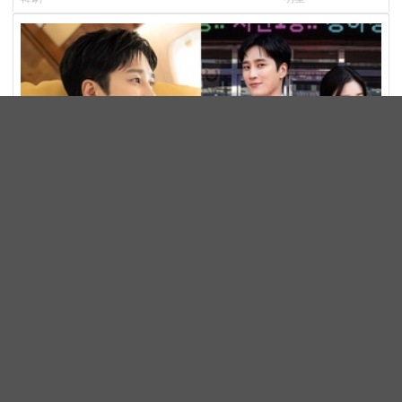
公開，網友直呼：太期待了！
崩潰：以為完場竟
「如果有妹妹，想介紹給你！」《財閥X刑警2》安普賢
收過的最棒讚美，連哥哥們都認證的好品格～
韓劇