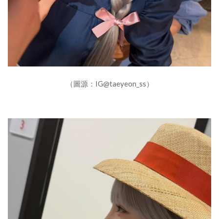
（圖源：IG@taeyeon_ss）