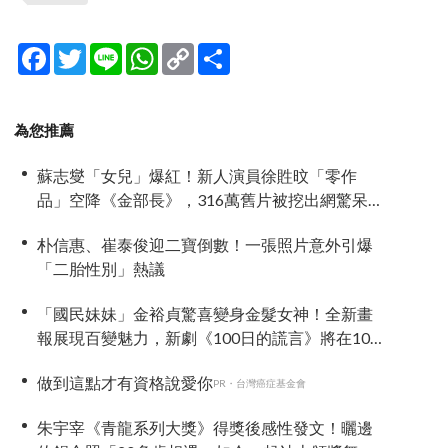
Facebook
Twitter
Line
WhatsApp
Copy
分
Link
享
為您推薦
蘇志燮「女兒」爆紅！新人演員徐貹旼「零作
品」空降《金部長》，316萬舊片被挖出網驚呆：
星味藏不住！
朴信惠、崔泰俊迎二寶倒數！一張照片意外引爆
「二胎性別」熱議
「國民妹妹」金裕貞驚喜變身金髮女神！全新畫
報展現百變魅力，新劇《100日的謊言》將在10月
首播
做到這點才有資格說愛你
PR・台灣癌症基金會
朱宇宰《青龍系列大獎》得獎後感性發文！曬邊