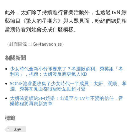
此外，太妍除了持續進行音樂活動外，也透過 tvN 綜
藝節目《驚人的星期六》與大眾見面，粉絲們總是相
當期待看到她會扮成什麼模樣。
（封面圖源：IG@taeyeon_ss）
相關新聞
少女時代全新小分隊要來了？孝淵揪俞利、秀英組「孝
利秀」，抱怨：太妍沒反應更氣人XD
SONE池睿恩收集了少女時代一半成員！太妍、潤娥、孝
淵、秀英初見面都很寵粉互動超可愛
太妍確定續約SM娛樂！出道至今 19 年不變的信任，音
樂旅程將再寫新篇章
標籤
太妍