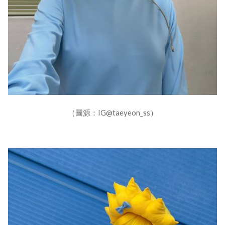
（圖源：IG@taeyeon_ss）