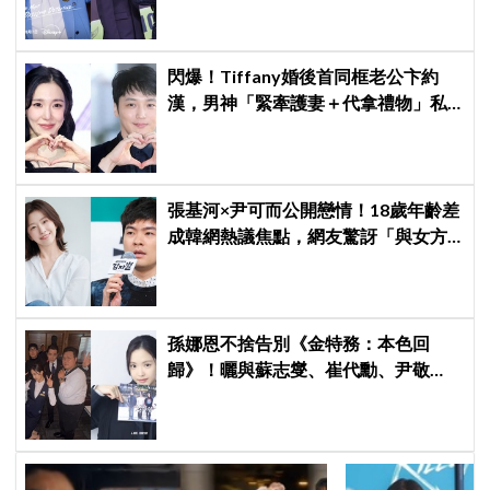
閃爆！Tiffany婚後首同框老公卞約
漢，男神「緊牽護妻＋代拿禮物」私
下甜度超標
張基河×尹可而公開戀情！18歲年齡差
成韓網熱議焦點，網友驚訝「與女方
媽媽僅差5歲」
孫娜恩不捨告別《金特務：本色回
歸》！曬與蘇志燮、崔代勳、尹敬
浩、朱相昱暖心合照，感謝劇組與粉
絲陪伴