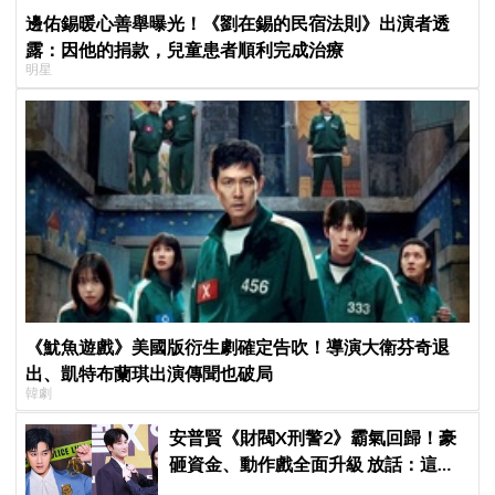
邊佑錫暖心善舉曝光！《劉在錫的民宿法則》出演者透
露：因他的捐款，兒童患者順利完成治療
明星
《魷魚遊戲》美國版衍生劇確定告吹！導演大衛芬奇退
出、凱特布蘭琪出演傳聞也破局
韓劇
安普賢《財閥X刑警2》霸氣回歸！豪
砸資金、動作戲全面升級 放話：這次
要超越第一季