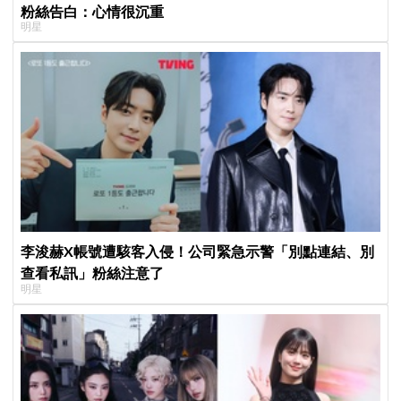
粉絲告白：心情很沉重
明星
李浚赫X帳號遭駭客入侵！公司緊急示警「別點連結、別
查看私訊」粉絲注意了
明星