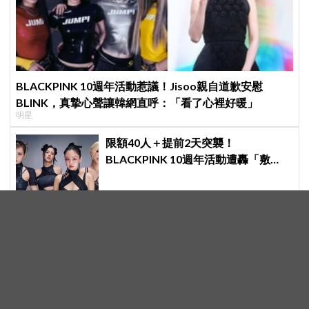
BLACKPINK 10週年活動惹議！Jisoo親自道歉安慰
BLINK，真摯心聲讓韓網直呼：「看了心裡好暖」
明星
限額40人＋提前2天突襲！
BLACKPINK 10週年活動遭轟「敷
衍」，YG急證實：4人確定完全體出
席
李棟旭《殺人者的購物中心2》話題性
奪冠！Disney+全球觀看量創下韓劇新
紀錄