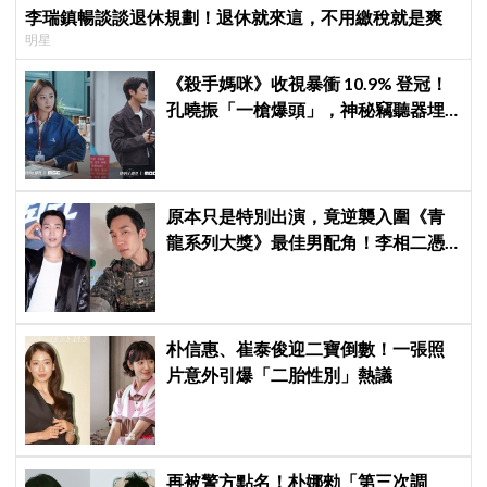
李瑞鎮暢談談退休規劃！退休就來這，不用繳稅就是爽
明星
《殺手媽咪》收視暴衝 10.9% 登冠！
孔曉振「一槍爆頭」，神秘竊聽器埋
伏筆
原本只是特別出演，竟逆襲入圍《青
龍系列大獎》最佳男配角！李相二憑
《菜鳥伙房兵》黃錫浩寫下「最強特
別出演」傳奇
朴信惠、崔泰俊迎二寶倒數！一張照
片意外引爆「二胎性別」熱議
再被警方點名！朴娜勑「第三次調