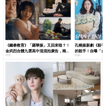
《鐵拳教育》「羅華振」又回來啦？！
孔曉振新劇《殺手
金武烈合體九雲高中混混拍廣告，兩人
的殺手！自曝「台
明星
韓劇
嚇壞反應笑翻劇迷：根本番外篇！
小很多XD