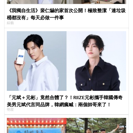
《我獨自生活》裴仁爀的家首次公開！極致整潔「連垃圾
桶都沒有」每天必做一件事
綜藝
「元斌＋元彬」竟然合體了？！RIIZE元彬攜手韓國傳奇
美男元斌代言同品牌，韓網瘋喊：兩個帥哥來了！
明星