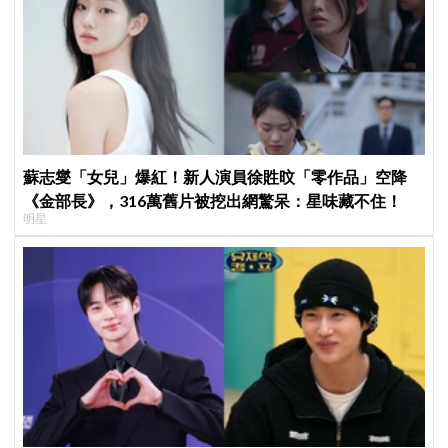
蘇志燮「女兒」爆紅！新人演員徐貹旼「零作品」空降
《金部長》，316萬舊片被挖出網驚呆：星味藏不住！
明星