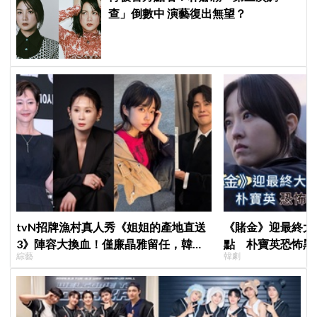
查」倒數中 演藝復出無望？
tvN招牌漁村真人秀《姐姐的產地直送
《賭金》迎最終大
3》陣容大換血！僅廉晶雅留任，韓媒
點 朴寶英恐怖黑
綜藝
韓劇
曝新成員為金善映、盧允瑞、姜有皙