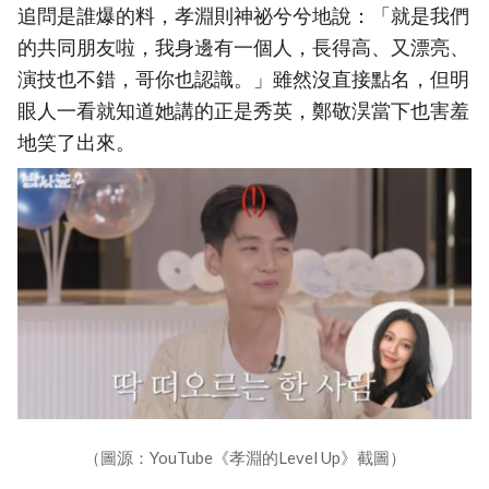
追問是誰爆的料，孝淵則神祕兮兮地說：「就是我們
的共同朋友啦，我身邊有一個人，長得高、又漂亮、
演技也不錯，哥你也認識。」雖然沒直接點名，但明
眼人一看就知道她講的正是秀英，鄭敬淏當下也害羞
地笑了出來。
（圖源：YouTube《孝淵的Level Up》截圖）