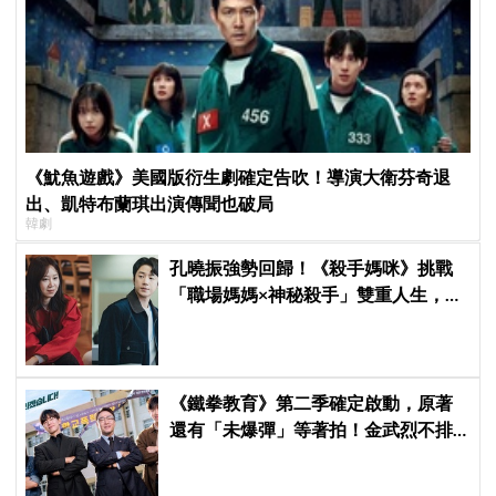
《魷魚遊戲》美國版衍生劇確定告吹！導演大衛芬奇退
出、凱特布蘭琪出演傳聞也破局
韓劇
孔曉振強勢回歸！《殺手媽咪》挑戰
「職場媽媽×神秘殺手」雙重人生，與
鄭準元展開反差夫妻線
《鐵拳教育》第二季確定啟動，原著
還有「未爆彈」等著拍！金武烈不排
除「打更大」