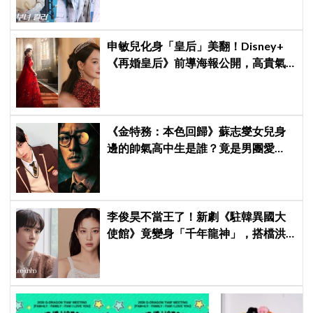
申敏兒化身「皇后」美翻！Disney+
《再婚皇后》前導海報公開，高貴氣
場＋豪華主演陣容讓人超期待！
《金特務：本色回歸》蘇志燮女兒身
邊的帥氣高中生是誰？竟是男團愛
豆，首次挑戰演戲便留下深刻印象
李俊昊不當王了！新劇《駐韓異國大
使館》竟變身「千年龍神」，搭檔洪
華蓮預定下一部神劇