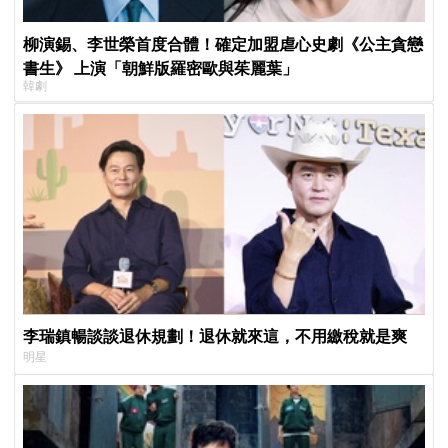
柳演錫、李世榮首度合體！確定加盟虐心史劇《公主貪戀
書生》 上演「朝鮮版羅密歐與茱麗葉」
韓劇
李瑞鎮暢談談退休規劃！退休就來這，不用繳稅就是爽
明星