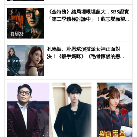
《金特務》結局埋哏埋超大，SBS證實
「第二季積極討論中」！蘇志燮願望
要成真啦
孔曉振、朴恩斌演技派女神正面對
決！《殺手媽咪》《毛骨悚然的戀
愛》掀韓劇收視大戰