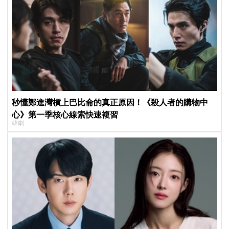
秒懂鄭進灣槓上巴比侖的真正原因！《殺人者的購物中
心》第一季核心線索快速複習
韓劇