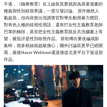
不過，《鐵拳教育》在上線前其實就因為原著漫畫的
種族與性別歧視爭議，一度引發討論。 原作雖然人
氣超高，但內容曾出現調查官對學生動用暴力體罰、
對有色人種的歧視性用語，還有打女性主義教育老師
巴掌的橋段，甚至把女性主義教育跟反共洗腦畫上等
號，被批評是性別歧視作品。 當初傳出要改編成影
集時，很多粉絲就超級擔心，國外討論區更早已經開
罵，最後Naver Webtoon還直接從北美平台下架這部
作品。