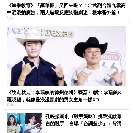
《鐵拳教育》「羅華振」又回來啦？！金武烈合體九雲高
中混混拍廣告，兩人嚇壞反應笑翻劇迷：根本番外篇！
明星
《說走就走：李瑞鎮的德州德州》藝瑟PD說：李瑞鎮&
羅暎錫，就像是浪漫喜劇的男女主角一樣XD
綜藝
孔曉振新劇《殺手媽咪》挑戰沉默寡
言的殺手！自曝「台詞超少」：背詞
壓力小很多XD