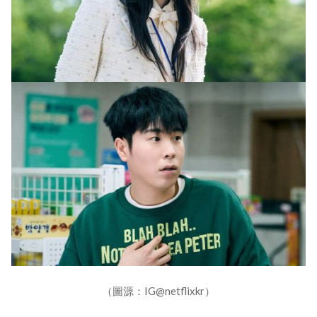
（圖源：IG@netflixkr）