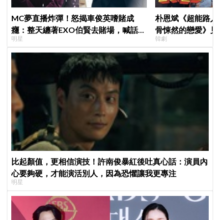
MC夢直播炸彈！怒揭車俊英嗜賭成
朴恩斌《超能路人
癮：整天纏著EXO伯賢去賭場，喊話
骨悚然的戀愛》見
明星
韓劇
「伯賢啊，男人就是要會賭」
演技獲讚「信看演
比起顏值，更相信演技！許南俊暴紅後吐真心話：演員內
心要夠硬，才能演活別人，因為恐懼讓我更專注
明星