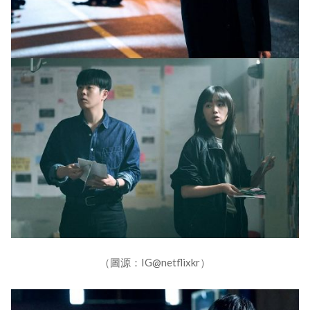
（圖源：IG@netflixkr）