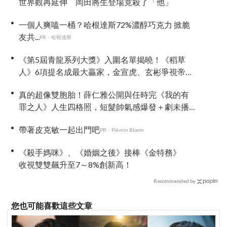
世界觀再延伸 岡田將生登場竟殺了「他」
一個人爽嗑一桶？哈根達斯72%濃醇巧克力 掀脆
友共...
PR・哈根達斯
《第5屆青龍系列大獎》入圍名單揭曉！《稻草
人》6項提名成最大贏家，金宣虎、玄彬爭視帝，
高胤禎、金高銀角逐視后！
真的超像雙胞胎！薛仁雅公開與任時完《我的有
罪之人》人生四格照，短髮帥氣感爆發＋劇未播
就話題滿滿
帶著皮克敏一起出門吧
PR・Pikmin Bloom
《殺手媽咪》、《婚姻之後》接棒《金特務》
收視雙雙飆升至7～8%創新高！
Recommended by
您也可能喜歡這些文章