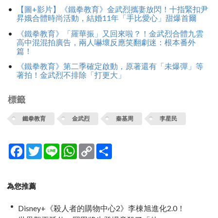
【圖+影片】《鐵拳教育》金武烈攜妻放閃！十指緊扣尹
昇娥合體時尚活動，結婚11年「手比愛心」甜爆首爾
《鐵拳教育》「羅華振」又回來啦？！金武烈合體九雲
高中混混拍廣告，兩人嚇壞反應笑翻劇迷：根本番外
篇！
《鐵拳教育》第二季確定啟動，原著還有「未爆彈」等
著拍！金武烈不排除「打更大」
標籤
鐵拳教育
金武烈
秦基周
李星民
Facebook
Twitter
Line
WhatsApp
Copy
分
Link
享
為您推薦
Disney+《殺人者的購物中心2》李棟旭進化2.0！