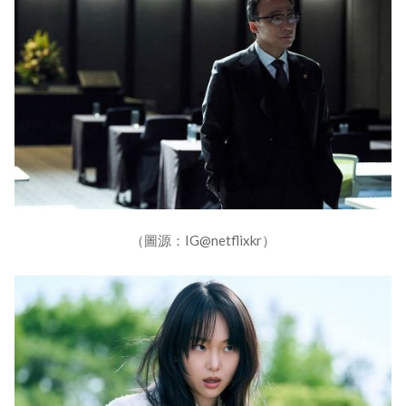
（圖源：IG@netflixkr）