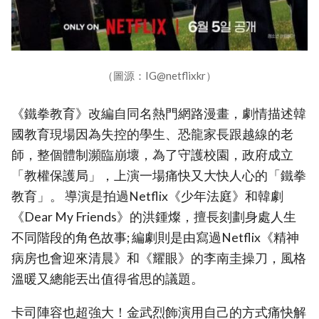
（圖源：IG@netflixkr）
《鐵拳教育》改編自同名熱門網路漫畫，劇情描述韓
國教育現場因為失控的學生、恐龍家長跟越線的老
師，整個體制瀕臨崩壞，為了守護校園，政府成立
「教權保護局」，上演一場痛快又大快人心的「鐵拳
教育」。 導演是拍過Netflix《少年法庭》和韓劇
《Dear My Friends》的洪鍾燦，擅長刻劃身處人生
不同階段的角色故事; 編劇則是由寫過Netflix《精神
病房也會迎來清晨》和《耀眼》的李南圭操刀，風格
溫暖又總能丟出值得省思的議題。
卡司陣容也超強大！金武烈飾演用自己的方式痛快解